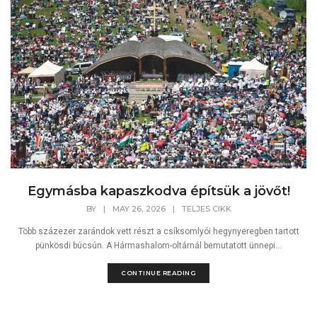
Egymásba kapaszkodva építsük a jövőt!
BY
|
MAY 26, 2026
|
TELJES CIKK
Több százezer zarándok vett részt a csíksomlyói hegynyeregben tartott
pünkösdi búcsún. A Hármashalom-oltárnál bemutatott ünnepi...
CONTINUE READING