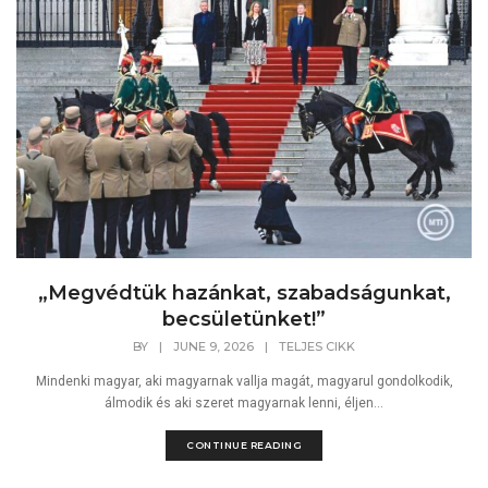
„Megvédtük hazánkat, szabadságunkat,
becsületünket!”
BY
|
JUNE 9, 2026
|
TELJES CIKK
Mindenki magyar, aki magyarnak vallja magát, magyarul gondolkodik,
álmodik és aki szeret magyarnak lenni, éljen...
CONTINUE READING