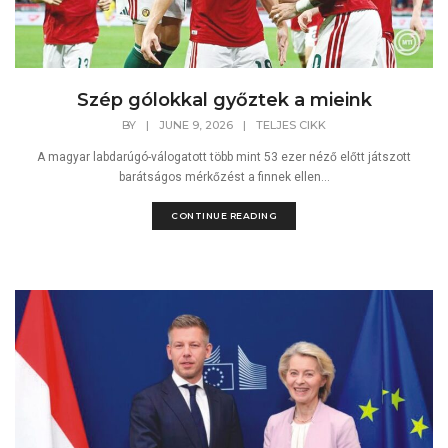
Szép gólokkal győztek a mieink
BY
|
JUNE 9, 2026
|
TELJES CIKK
A magyar labdarúgó-válogatott több mint 53 ezer néző előtt játszott
barátságos mérkőzést a finnek ellen...
CONTINUE READING