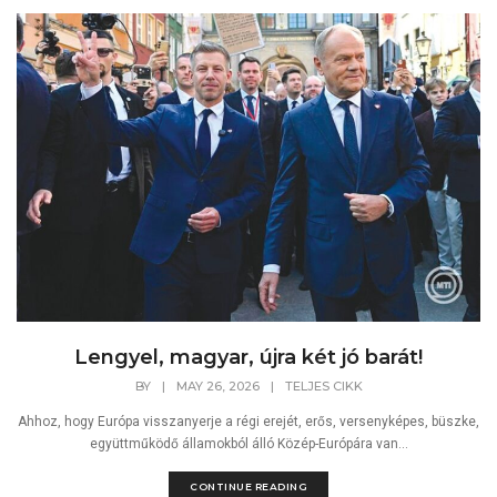
Lengyel, magyar, újra két jó barát!
BY
|
MAY 26, 2026
|
TELJES CIKK
Ahhoz, hogy Európa visszanyerje a régi erejét, erős, versenyképes, büszke,
együttműködő államokból álló Közép-Európára van...
CONTINUE READING