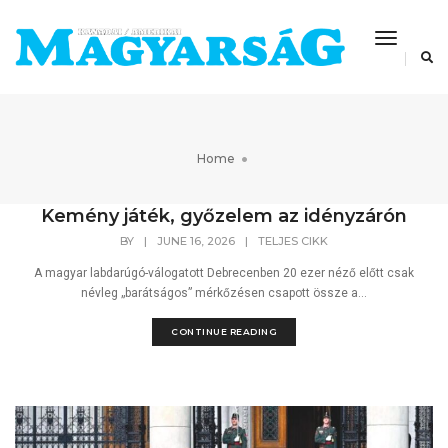
Toggle
Navigat
Home
Kemény játék, győzelem az idényzárón
BY
|
JUNE 16, 2026
|
TELJES CIKK
A magyar labdarúgó-válogatott Debrecenben 20 ezer néző előtt csak
névleg „barátságos” mérkőzésen csapott össze a...
CONTINUE READING