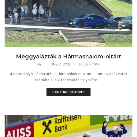
Meggyalázták a Hármashalom-oltárt
BY
|
JUNE 2, 2026
|
TELJES CIKK
A csíksomlyói búcsú után a Hármashalom-oltárra – amely százezrek
számára a lelki feltöltődés helyszíne –...
CONTINUE READING