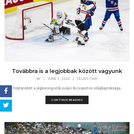
Továbbra is a legjobbak között vagyunk
BY
|
JUNE 2, 2026
|
TELJES CIKK
Folytatódott a jégkorongozók svájci A-csoportos világbajnoksága.
CONTINUE READING
Share
Tweet