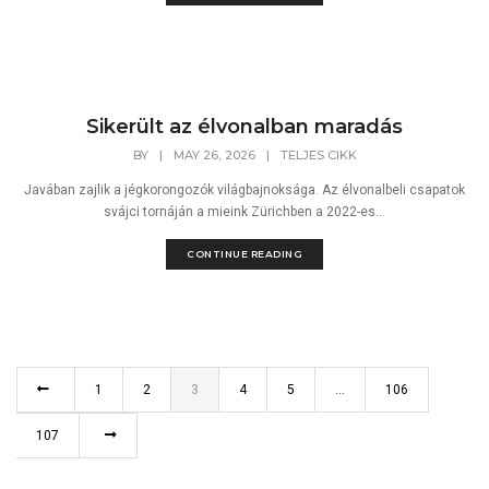
Sikerült az élvonalban maradás
BY
|
MAY 26, 2026
|
TELJES CIKK
Javában zajlik a jégkorongozók világbajnoksága. Az élvonalbeli csapatok
svájci tornáján a mieink Zürichben a 2022-es...
CONTINUE READING
1
2
3
4
5
…
106
107