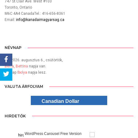
747 St.Clair Ave. West #103
Toronto, Ontario
M6C 4A4 CanadaTel.: 416-656-8361
Email:
info@kanadaimagyarsag.ca
NÉVNAP
Ma 2026. augusztus 6., csütörtök,
Berta, Bettina
napja van.
Share
Holnap
Ibolya
napja lesz.
VALUTA ÁRFOLYAM
Tweet
Canadian Dollar
HIRDETŐK
sion