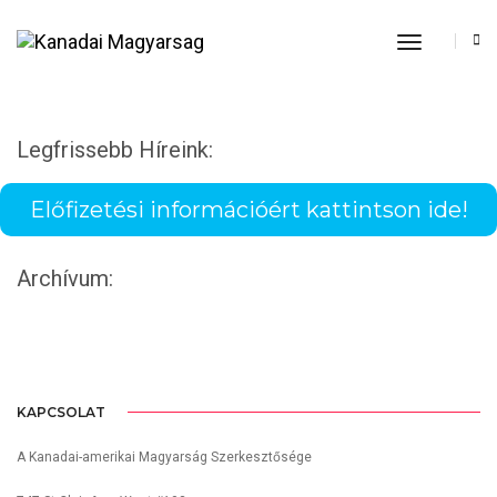
Toggle
Navigatio
Legfrissebb Híreink:
Előfizetési információért kattintson ide!
Archívum:
KAPCSOLAT
A Kanadai-amerikai Magyarság Szerkesztősége