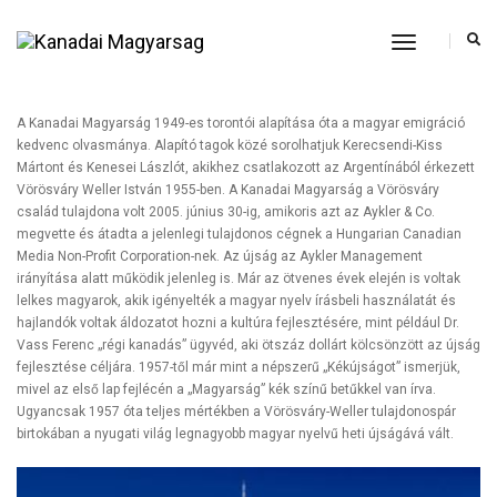
Toggle
Navigation
A Kanadai Magyarság 1949-es torontói alapítása óta a magyar emigráció
kedvenc olvasmánya. Alapító tagok közé sorolhatjuk Kerecsendi-Kiss
Mártont és Kenesei Lászlót, akikhez csatlakozott az Argentínából érkezett
Vörösváry Weller István 1955-ben. A Kanadai Magyarság a Vörösváry
család tulajdona volt 2005. június 30-ig, amikoris azt az Aykler & Co.
megvette és átadta a jelenlegi tulajdonos cégnek a Hungarian Canadian
Media Non-Profit Corporation-nek. Az újság az Aykler Management
irányítása alatt működik jelenleg is. Már az ötvenes évek elején is voltak
lelkes magyarok, akik igényelték a magyar nyelv írásbeli használatát és
hajlandók voltak áldozatot hozni a kultúra fejlesztésére, mint például Dr.
Vass Ferenc „régi kanadás” ügyvéd, aki ötszáz dollárt kölcsönzött az újság
fejlesztése céljára. 1957-től már mint a népszerű „Kékújságot” ismerjük,
mivel az első lap fejlécén a „Magyarság” kék színű betűkkel van írva.
Ugyancsak 1957 óta teljes mértékben a Vörösváry-Weller tulajdonospár
birtokában a nyugati világ legnagyobb magyar nyelvű heti újságává vált.