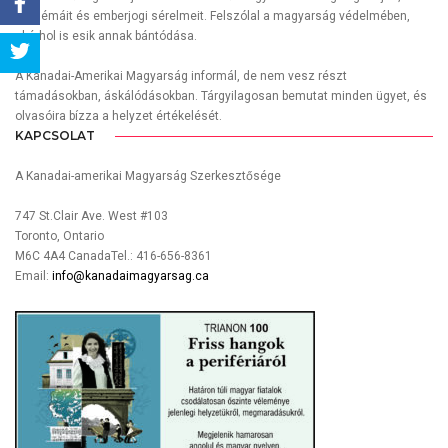
problémáit és emberjogi sérelmeit. Felszólal a magyarság védelmében,
akárhol is esik annak bántódása.
Share
A Kanadai-Amerikai Magyarság informál, de nem vesz részt
Tweet
támadásokban, áskálódásokban. Tárgyilagosan bemutat minden ügyet, és
olvasóira bízza a helyzet értékelését.
KAPCSOLAT
A Kanadai-amerikai Magyarság Szerkesztősége
747 St.Clair Ave. West #103
Toronto, Ontario
M6C 4A4 CanadaTel.: 416-656-8361
Email:
info@kanadaimagyarsag.ca