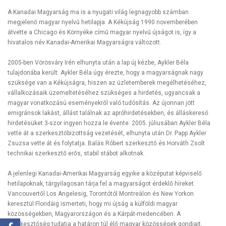
A Kanadai Magyarság ma is a nyugati világ legnagyobb számban
megjelenő magyar nyelvű hetilapja. A Kékújság 1990 novemberében
átvette a Chicago és Környéke című magyar nyelvű újságot is, így a
hivatalos név Kanadai-Amerikai Magyarságra változott.
2005-ben Vörösváry Irén elhunyta után a lap új kézbe, Aykler Béla
tulajdonába került. Aykler Béla úgy érezte, hogy a magyarságnak nagy
szüksége van a Kékújságra, hiszen az üzletemberek megélhetéséhez,
vállalkozásaik üzemeltetéséhez szükséges a hirdetés, ugyancsak a
magyar vonatkozású eseményekről való tudósítás. Az újonnan jött
emigránsok lakást, állást találnak az apróhirdetésekben, és álláskereső
hirdetésüket 3-szor ingyen hozza le évente. 2005. júliusában Aykler Béla
vette át a szerkesztőbizottság vezetését, elhunyta után Dr. Papp Aykler
Zsuzsa vette át és folytatja. Balás Róbert szerkesztő és Horváth Zsolt
technikai szerkesztő erős, stabil stábot alkotnak.
A jelenlegi Kanadai-Amerikai Magyarság egyike a középutat képviselő
hetilapoknak, tárgyilagosan tárja fel a magyarságot érdeklő híreket.
Vancouvertől Los Angelesig, Torontótól Montreálon és New Yorkon
keresztül Floridáig ismerteti, hogy mi újság a külföldi magyar
közösségekben, Magyarországon és a Kárpát-medencében. A
szerkesztőség tudatja a határon túl élő magyar közösségek gondjait,