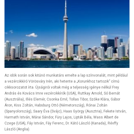
Az idők során sok kitűnő munkatárs emelte a lap színvonalát, mint például
a vezércikkíró Vörösváry Irén, aki hetente a „Korunkhoz tartozik” című
cikksorozatot írta. Újságirói voltak még a teljesség igénye nélkül Frey
András és Kovács Imre vezércikkírók (USA), Ruttkay Arnold, Só Bernát
(Ausztrália), Illés Elemér, Csonka Emil, Tollas Tibor, Szőke Klára, Gábor
Áron, Kiss Zoltán, Habsburg Ottó (Németország), Rónai Zoltán
(Spanyolország), Saary Éva (Svájc), Haas György (Ausztria), Fekete István,
Harmath István, Márai Sándor, Füry Lajos, Lipták Béla, Wass Albert de
Czege (USA), Fáy István, Fáy Ferenc, Dr. Kátó László (Kanada), Révffy
László (Anglia).