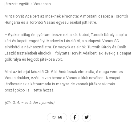
játszott együtt a Vasasban.
Mint Horvát Adalbert az Indexnek elmondta: A mostani csapat a Torontói
Hungária és a Torontói Vasas egyesüléséből jött létre.
– Gyakorlatilag én gyúrtam össze ezt a két klubot, Turcsik Károly alapító
kért és kapott engedélyt Markovits Lászlótól, a budapesti Vasas SC
elnökétől a névhasználatra. Én vagyok az elnök, Turcsik Károly és Deák
László tiszteletbeli elnökök – folytatta Horvát Adalbert, aki évekig a csapat
gólkirálya és legjobb játékosa volt.
Mint az interjút készítő Ch. Gáll Andrásnak elmondta, ő maga vérmes
Vasas-drukker, ezért is van benne a Vasas a klub nevében. A csapat
játékosainak a kétharmada is magyar, de vannak játékosaik más
országokból is – tette hozzá.
(Ch. G. A. – az Index nyomán)
68