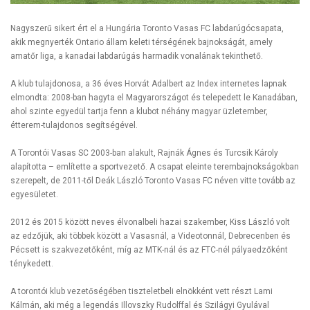
Nagyszerű sikert ért el a Hungária Toronto Vasas FC labdarúgócsapata,
akik megnyerték Ontario állam keleti térségének bajnokságát, amely
amatőr liga, a kanadai labdarúgás harmadik vonalának tekinthető.
A klub tulajdonosa, a 36 éves Horvát Adalbert az Index internetes lapnak
elmondta: 2008-ban hagyta el Magyarországot és telepedett le Kanadában,
ahol szinte egyedül tartja fenn a klubot néhány magyar üzletember,
étterem-tulajdonos segítségével.
A Torontói Vasas SC 2003-ban alakult, Rajnák Ágnes és Turcsik Károly
alapította – említette a sportvezető. A csapat eleinte terembajnokságokban
szerepelt, de 2011-től Deák László Toronto Vasas FC néven vitte tovább az
egyesületet.
2012 és 2015 között neves élvonalbeli hazai szakember, Kiss László volt
az edzőjük, aki többek között a Vasasnál, a Videotonnál, Debrecenben és
Pécsett is szakvezetőként, míg az MTK-nál és az FTC-nél pályaedzőként
ténykedett.
A torontói klub vezetőségében tiszteletbeli elnökként vett részt Lami
Kálmán, aki még a legendás Illovszky Rudolffal és Szilágyi Gyulával