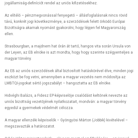
jogállamiság-definíciót rendel az uniós kifizetésekhez.
Az elítélő – pénzmegvonással fenyegető – állásfoglalásnak nincs rövid
távú, konkrét jogi következménye, a szerződések felett őrködő Európai
Bizottságra akarnak nyomást gyakorolni, hogy lépjen fel Magyarország
ellen.
Strasbourgban, a majdnem hat órán át tartó, hangos vita során Ursula von
der Leyen, az EB elnöke is azt mondta, hogy hogy szerinte szégyenteljes a
magyar törvény.
Az EB az uniós szerződések által biztosított hatáskörével élve, minden jogi
eszközt be fog vetni, amennyiben a magyar vezetés nem módosítja az
LMBTQI-jogokat sértő jogszabályt – hangoztatta az EB elnöke.
Hidvéghi Balázs, a Fidesz EP-képviselője csalódást keltőnek nevezte az
uniós bizottság vezetőjének nyilatkozatait, mondván: a magyar törvény
egyedül a gyermekek védelmét célozza.
A magyar ellenzéki képviselők – Gyöngyösi Márton (Jobbik) kivételével –
megszavazták a határozatot.