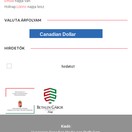
Emőd
napja van.
Holnap
Lörinc
napja lesz.
VALUTA ÁRFOLYAM
Canadian Dollar
HIRDETŐK
Kiadó: