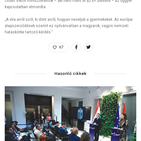
Orbán Viktor miniszterelnök – aki nem ment el az EP ülésére – az üggyel
kapcsolatban elmondta:
„A vita arról szól, ki dönt arról, hogyan neveljük a gyermekeket. Az európai
alapszerződések szerint ez nyilvánvalóan a magyarok, vagyis nemzeti
hatáskörbe tartozó kérdés.”
67
Hasonló cikkek