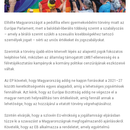
Elítélte Magyarországot a pedofília elleni gyermekvédelmi törvény miatt az
Európai Parlament, mert a baloldali-liberális többség szerint a szabályozás
– amely a bírálói szerint szűkíti a szexuális kisebbségekhez tartozó
személyek jogait – sérti az uniós értékeket és jogszabályokat.
Szerintük a törvény újabb előre kitervelt lépés az alapvető jogok fokozatos
leépítése felé, miközben az államilag támogatott LMBT-ellenesség és a
félretájékoztatási kampányok a kormány politikai cenzúrájának eszközeivé
váltak.
Az EP követeli, hogy Magyarország addig ne kapjon forrásokat a 2021–27
közötti keretköltségvetés egyes alapjaiból, amíg a lehetséges jogsértések
fennállnak. Azt kérik, hogy az Európai Bizottság addig ne végezze el a
magyar nemzeti helyreállítási terv értékelését, amíg fennáll annak a
lehetősége, hogy az hozzájárul a vitatott törvény végrehajtásához.
Szintén elvárják, hogy a szlovén EU-elnökség a jogállamisági eljárásban
tűzze ki a szavazást a Magyarországnak megfogalmazandó ajánlásokról.
Követelik, hogy az EB alkalmazza a rendeletet, amely egyértelmű