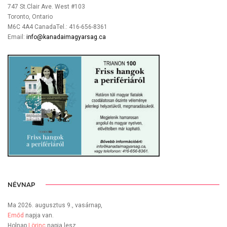
747 St.Clair Ave. West #103
Toronto, Ontario
M6C 4A4 CanadaTel.: 416-656-8361
Email:
info@kanadaimagyarsag.ca
NÉVNAP
Ma 2026. augusztus 9., vasárnap,
Emőd
napja van.
Holnap
Lörinc
napja lesz.