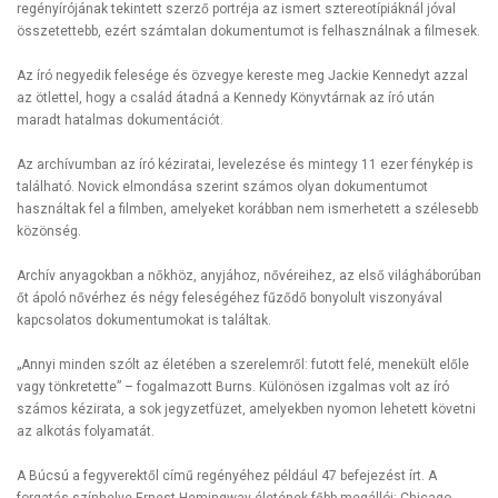
regényírójának tekintett szerző portréja az ismert sztereotípiáknál jóval
összetettebb, ezért számtalan dokumentumot is felhasználnak a filmesek.
Az író negyedik felesége és özvegye kereste meg Jackie Kennedyt azzal
az ötlettel, hogy a család átadná a Kennedy Könyvtárnak az író után
maradt hatalmas dokumentációt.
Az archívumban az író kéziratai, levelezése és mintegy 11 ezer fénykép is
található. Novick elmondása szerint számos olyan dokumentumot
használtak fel a filmben, amelyeket korábban nem ismerhetett a szélesebb
közönség.
Archív anyagokban a nőkhöz, anyjához, nővéreihez, az első világháborúban
őt ápoló nővérhez és négy feleségéhez fűződő bonyolult viszonyával
kapcsolatos dokumentumokat is találtak.
„Annyi minden szólt az életében a szerelemről: futott felé, menekült előle
vagy tönkretette” – fogalmazott Burns. Különösen izgalmas volt az író
számos kézirata, a sok jegyzetfüzet, amelyekben nyomon lehetett követni
az alkotás folyamatát.
A Búcsú a fegyverektől című regényéhez például 47 befejezést írt. A
forgatás színhelye Ernest Hemingway életének főbb megállói: Chicago,