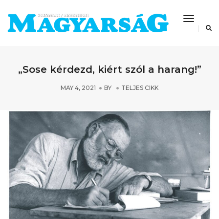
Toggle
Navigat
„Sose kérdezd, kiért szól a harang!”
MAY 4, 2021
BY
TELJES CIKK