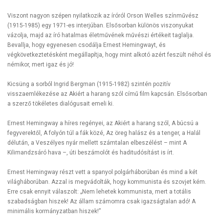
Viszont nagyon szépen nyilatkozik az íróról Orson Welles színművész
(1915-1985) egy 1971-es interjúban. Elsősorban különös viszonyukat
vázolja, majd az író hatalmas életművének művészi értékeit taglalja.
Bevallja, hogy egyenesen csodálja Ernest Hemingwayt, és
végkövetkeztetésként megállapítja, hogy mint alkotó azért feszült néhol és
némikor, mert igaz és jó!
Kicsüng a sorból Ingrid Bergman (1915-1982) szintén pozitív
visszaemlékezése az Akiért a harang szól című film kapcsán. Elsősorban
a szerző tökéletes dialógusait emeli ki.
Ernest Hemingway a híres regényei, az Akiért a harang szól, A búcsú a
fegyverektől, A folyón túl a fák közé, Az öreg halász és a tenger, a Halál
délután, a Veszélyes nyár mellett számtalan elbeszélést – mint A
Kilimandzsáró hava –, úti beszámolót és haditudósítást is írt.
Ernest Hemingway részt vett a spanyol polgárháborúban és mind a két
világháborúban. Azzal is megvádolták, hogy kommunista és szovjet kém.
Erre csak ennyit válaszolt: „Nem lehetek kommunista, mert a totális
szabadságban hiszek! Az állam számomra csak igazságtalan adó! A
minimális kormányzatban hiszek!”