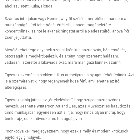
ahol született, Kuba, Florida…
Számos interjúban vagy Hemingwayről szóló ismertetőben már nem a
munkásságát, írói tehetségét értékelik, hanem magánéletére
koncentrálnak, szinte le akarják rángatni arról a piedesztálról, ahova írói
zsenije juttatta.
Mesélő tehetsége egyesek szerint krónikus hazudozás, hősiességét,
bátorságát is megkérdőjelezik, és a tény, hogy szeretett halászni,
vadászni, szerette a bikaviadalokat, mára már igazi bűnnek számít.
Egyesek szemében problematikus archetípusa a nyugati fehér férfinak. Azt
is a szemére vetik, hogy regényeinek hőse férfi, ami lehetne az író
alteregója is.
Egyesek odáig jutnak az „értékelésben”, hogy szuper hazudozónak
nevezik. Jeanette Winterson Art and Lies, azaz Művészet és hazudozás
című munkájában egyenesen azt állítja, hogy nincs olyan műfaj, hogy
önéletrajz, csak művészet és hazugság van.
Pironkodva kell megjegyeznem, hogy ezek a mély és modern kritikusok
egytől egyig hölgyek.