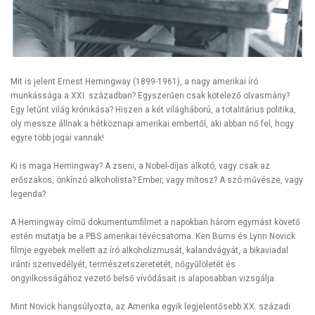
Mit is jelent Ernest Hemingway (1899-1961), a nagy amerikai író
munkássága a XXI. században? Egyszerűen csak kötelező olvasmány?
Egy letűnt világ krónikása? Hiszen a két világháború, a totalitárius politika,
oly messze állnak a hétköznapi amerikai embertől, aki abban nő fel, hogy
egyre több jogai vannak!
Ki is maga Hemingway? A zseni, a Nobel-díjas alkotó, vagy csak az
erőszakos, önkínzó alkoholista? Ember, vagy mítosz? A szó művésze, vagy
legenda?
A Hemingway című dokumentumfilmet a napokban három egymást követő
estén mutatja be a PBS amerikai tévécsatorna. Ken Burns és Lynn Novick
filmje egyebek mellett az író alkoholizmusát, kalandvágyát, a bikaviadal
iránti szenvedélyét, természetszeretetét, nőgyűlöletét és
öngyilkosságához vezető belső vívódásait is alaposabban vizsgálja.
Mint Novick hangsúlyozta, az Amerika egyik legjelentősebb XX. századi