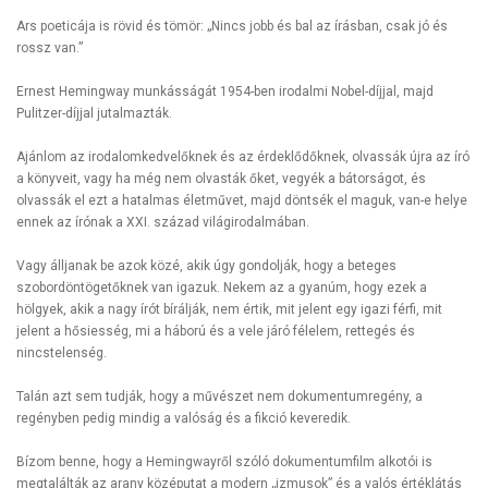
Ars poeticája is rövid és tömör: „Nincs jobb és bal az írásban, csak jó és
rossz van.”
Ernest Hemingway munkásságát 1954-ben irodalmi Nobel-díjjal, majd
Pulitzer-díjjal jutalmazták.
Ajánlom az irodalomkedvelőknek és az érdeklődőknek, olvassák újra az író
a könyveit, vagy ha még nem olvasták őket, vegyék a bátorságot, és
olvassák el ezt a hatalmas életművet, majd döntsék el maguk, van-e helye
ennek az írónak a XXI. század világirodalmában.
Vagy álljanak be azok közé, akik úgy gondolják, hogy a beteges
szobordöntögetőknek van igazuk. Nekem az a gyanúm, hogy ezek a
hölgyek, akik a nagy írót bírálják, nem értik, mit jelent egy igazi férfi, mit
jelent a hősiesség, mi a háború és a vele járó félelem, rettegés és
nincstelenség.
Talán azt sem tudják, hogy a művészet nem dokumentumregény, a
regényben pedig mindig a valóság és a fikció keveredik.
Bízom benne, hogy a Hemingwayről szóló dokumentumfilm alkotói is
megtalálták az arany középutat a modern „izmusok” és a valós értéklátás