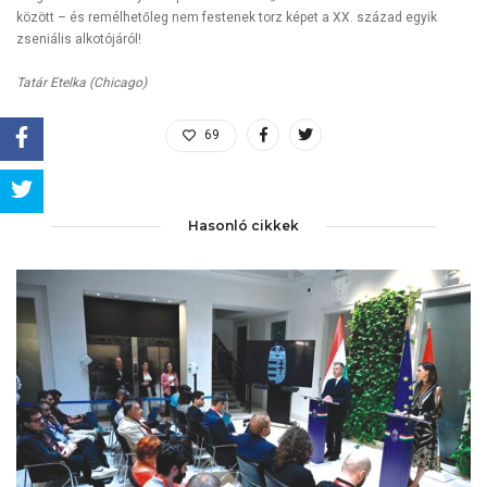
között – és remélhetőleg nem festenek torz képet a XX. század egyik
zseniális alkotójáról!
Tatár Etelka (Chicago)
69
Share
Hasonló cikkek
Tweet