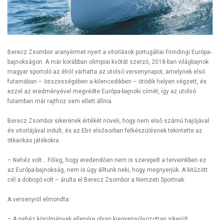
Berecz Zsombor aranyérmet nyert a vitorlások portugáliai Finndingi Európa-
bajnokságon. A már korábban olimpiai kvótát szerző, 2018-ban világbajnok
magyar sportoló az élről várhatta az utolsó versenynapot, amelynek első
futamában – összességében a kilencedikben – ötödik helyen végzett, és
ezzel az eredményével megvédte Európa-bajnoki címét, így az utolsó
futamban már rajthoz sem ellett állnia.
Berecz Zsombor sikerének értékét növeli, hogy nem első számú hajójával
és vitorlájával indult, és az Eb-t elsősorban felkészülésnek tekintette az
ötkarikás játékokra.
– Nehéz volt… Főleg, hogy eredendően nem is szerepelt a terveinkben ez
az Európa-bajnokság, nem is úgy álltunk neki, hogy megnyerjük. A kitűzött
cél a dobogó volt – árulta el Berecz Zsombor a Nemzeti Sportnak.
A versenyről elmondta:
– A nehéz körülmények ellenére olyan kiegyensúlyozottan sikerült