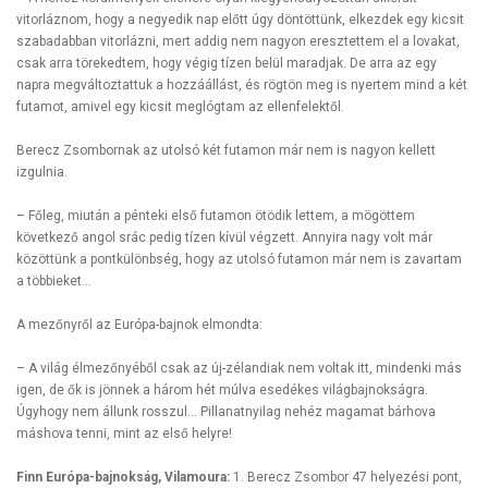
vitorláznom, hogy a negyedik nap előtt úgy döntöttünk, elkezdek egy kicsit
szabadabban vitorlázni, mert addig nem nagyon eresztettem el a lovakat,
csak arra törekedtem, hogy végig tízen belül maradjak. De arra az egy
napra megváltoztattuk a hozzáállást, és rögtön meg is nyertem mind a két
futamot, amivel egy kicsit meglógtam az ellenfelektől.
Berecz Zsombornak az utolsó két futamon már nem is nagyon kellett
izgulnia.
– Főleg, miután a pénteki első futamon ötödik lettem, a mögöttem
következő angol srác pedig tízen kívül végzett. Annyira nagy volt már
közöttünk a pontkülönbség, hogy az utolsó futamon már nem is zavartam
a többieket…
A mezőnyről az Európa-bajnok elmondta:
– A világ élmezőnyéből csak az új-zélandiak nem voltak itt, mindenki más
igen, de ők is jönnek a három hét múlva esedékes világbajnokságra.
Úgyhogy nem állunk rosszul… Pillanatnyilag nehéz magamat bárhova
máshova tenni, mint az első helyre!
Finn Európa-bajnokság, Vilamoura:
1. Berecz Zsombor 47 helyezési pont,