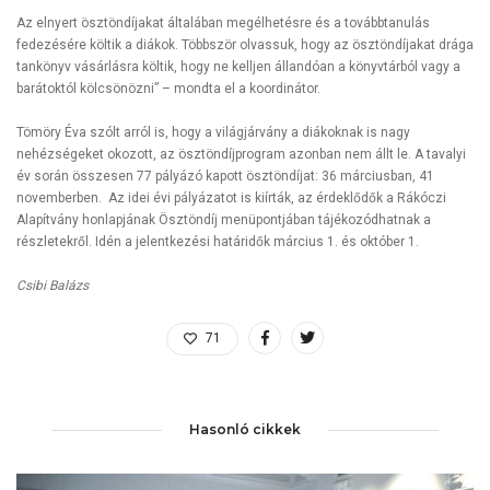
Az elnyert ösztöndíjakat általában megélhetésre és a továbbtanulás
fedezésére költik a diákok. Többször olvassuk, hogy az ösztöndíjakat drága
tankönyv vásárlásra költik, hogy ne kelljen állandóan a könyvtárból vagy a
barátoktól kölcsönözni” – mondta el a koordinátor.
Tömöry Éva szólt arról is, hogy a világjárvány a diákoknak is nagy
nehézségeket okozott, az ösztöndíjprogram azonban nem állt le. A tavalyi
év során összesen 77 pályázó kapott ösztöndíjat: 36 márciusban, 41
novemberben. Az idei évi pályázatot is kiírták, az érdeklődők a Rákóczi
Alapítvány honlapjának Ösztöndíj menüpontjában tájékozódhatnak a
részletekről. Idén a jelentkezési határidők március 1. és október 1.
Csibi Balázs
71
Hasonló cikkek