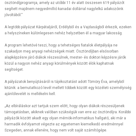
ösztöndíjprogramja, amely az utóbbi 11 év alatt összesen 619 pályázót
segített majdnem negyedmillió kanadai dollárral nagylelkű adakozóink
jóvoltából.”
A legtöbb pályázat Kárpátaljáról, Erdélyből és a Vajdaságból érkezik, ezeken
a helyszíneken különlegesen nehéz helyzetben él a magyar lakosság.
A program lehetővé teszi, hogy a tehetséges fiatalok életpályája ne
szakadjon meg anyagi nehézségek miatt. Ösztöndíjban elsősorban
alapképzésre járó diákok részesülnek, mester- és doktori képzésre járók
közül a nagyon nehéz anyagi körülmények között élők kaphatnak
segítséget.
A pályázatok benyújtásáról is tájékoztatást adott Tömöry Éva, amelyből
kitűnik: a bemutatkozó levél mellett többek között egy közéleti személyiség
ajánlólevelét is mellékelni kell.
„Az elbíráláskor azt tartjuk szem előtt, hogy olyan diákok részesüljenek
támogatásban, akiknek valóban szükségük van erre az ösztöndíjra. Korábbi
pályázók között akadt egy olyan mérnök-informatikus hallgató, aki már a
harmadik évfolyamot végezte az egyetemen kiemelkedő eredménnyel
Szegeden, annak ellenére, hogy nem volt saját számítógépe.