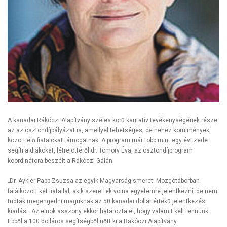
A kanadai Rákóczi Alapítvány széles körű karitatív tevékenységének része
az az ösztöndíjpályázat is, amellyel tehetséges, de nehéz körülmények
között élő fiatalokat támogatnak. A program már több mint egy évtizede
segíti a diákokat, létrejöttéről dr. Tömöry Éva, az ösztöndíjprogram
koordinátora beszélt a Rákóczi Gálán.
„Dr. Aykler-Papp Zsuzsa az egyik Magyarságismereti Mozgótáborban
találkozott két fiatallal, akik szerettek volna egyetemre jelentkezni, de nem
tudták megengedni maguknak az 50 kanadai dollár értékű jelentkezési
kiadást. Az elnök asszony ekkor határozta el, hogy valamit kell tennünk.
Ebből a 100 dolláros segítségből nőtt ki a Rákóczi Alapítvány