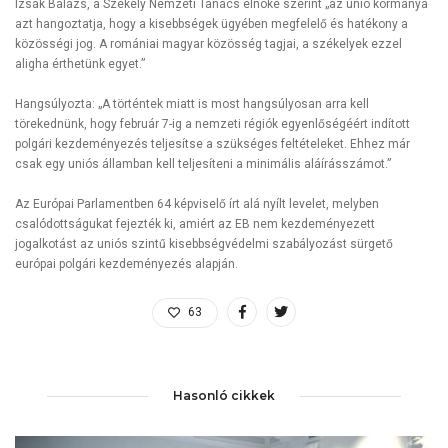
Izsák Balázs, a Székely Nemzeti Tanács elnöke szerint „az unió kormánya
azt hangoztatja, hogy a kisebbségek ügyében megfelelő és hatékony a
közösségi jog. A romániai magyar közösség tagjai, a székelyek ezzel
aligha érthetünk egyet.”
Hangsúlyozta: „A történtek miatt is most hangsúlyosan arra kell
törekednünk, hogy február 7-ig a nemzeti régiók egyenlőségéért indított
polgári kezdeményezés teljesítse a szükséges feltételeket. Ehhez már
csak egy uniós államban kell teljesíteni a minimális aláírásszámot.”
Az Európai Parlamentben 64 képviselő írt alá nyílt levelet, melyben
csalódottságukat fejezték ki, amiért az EB nem kezdeményezett
jogalkotást az uniós szintű kisebbségvédelmi szabályozást sürgető
európai polgári kezdeményezés alapján.
63
Hasonló cikkek