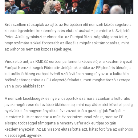
Brüsszelben rácsapták az ajtót az Európában élő nemzeti közösségekre a
kisebbségvédelmi kezdeményezés elutasításával – jelentette ki Szijjártó
Péter. A külügyminiszter elmondta: az Európai Bizottság világossá tette,
hogy számára sokkal fontosabb az illegális migránsok támogatása, mint
az őshonos nemzeti közösségek ügye.
Vincze Lóránt, az RMDSZ európai parlamenti képviselője, a kezdeményező
Európai Nemzetiségek Föderatív Uniójának elnöke az EP plenáris ülésén, a
kulturális örökség európai évéről szóló vitában hangsúlyozta: a kulturális
örökség támogatása az EU alapvető feladata, mert meghatározó szerepe
van a jövő alakításában.
A nemzeti kisebbségek és nyelvi csoportok számára azonban a kulturális
javak megőrzése és továbbörökítése nap, mint nap áldozatot követel, pedig
nyelvükkel és hagyományaikkal évszázadok óta gazdagítják Európát –
jelentette ki. Mint mondta: a múlt év optimizmussal zárult, mert az EP
elsöprő többséggel támogatta a Minority SafePack európai polgári
kezdeményezést. Az EB viszont elutasította azt, hátat fordítva az őshonos
kisebbségek ügyének.