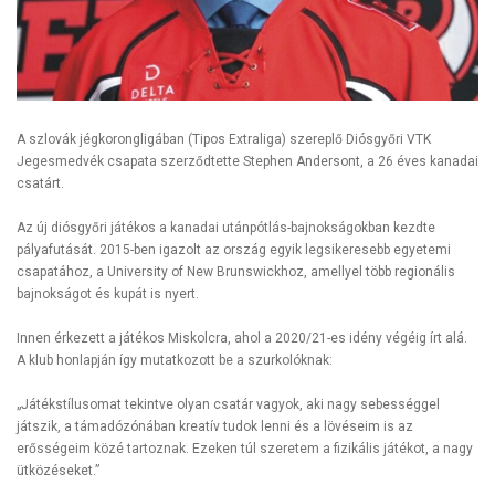
A szlovák jégkorongligában (Tipos Extraliga) szereplő Diósgyőri VTK
Jegesmedvék csapata szerződtette Stephen Andersont, a 26 éves kanadai
csatárt.
Az új diósgyőri játékos a kanadai utánpótlás-bajnokságokban kezdte
pályafutását. 2015-ben igazolt az ország egyik legsikeresebb egyetemi
csapatához, a University of New Brunswickhoz, amellyel több regionális
bajnokságot és kupát is nyert.
Innen érkezett a játékos Miskolcra, ahol a 2020/21-es idény végéig írt alá.
A klub honlapján így mutatkozott be a szurkolóknak:
„Játékstílusomat tekintve olyan csatár vagyok, aki nagy sebességgel
játszik, a támadózónában kreatív tudok lenni és a lövéseim is az
erősségeim közé tartoznak. Ezeken túl szeretem a fizikális játékot, a nagy
ütközéseket.”