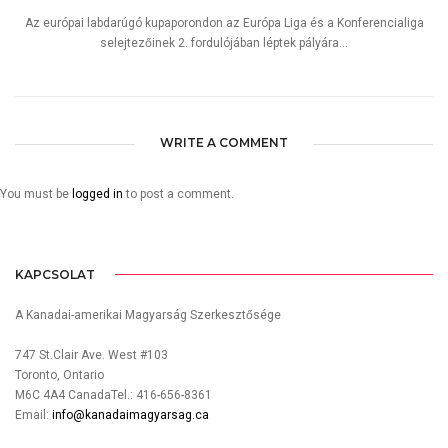
Az európai labdarúgó kupaporondon az Európa Liga és a Konferencialiga
selejtezőinek 2. fordulójában léptek pályára...
WRITE A COMMENT
You must be
logged in
to post a comment.
KAPCSOLAT
A Kanadai-amerikai Magyarság Szerkesztősége
747 St.Clair Ave. West #103
Toronto, Ontario
M6C 4A4 CanadaTel.: 416-656-8361
Email:
info@kanadaimagyarsag.ca