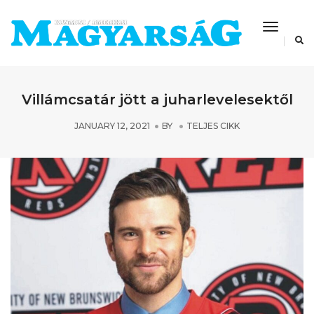
Toggle
Navigat
Villámcsatár jött a juharlevelesektől
JANUARY 12, 2021
BY
TELJES CIKK