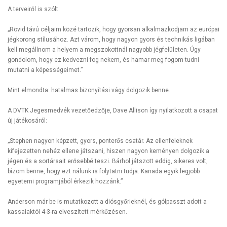
A terveiről is szólt:
„Rövid távú céljaim közé tartozik, hogy gyorsan alkalmazkodjam az európai
jégkorong stílusához. Azt várom, hogy nagyon gyors és technikás ligában
kell megállnom a helyem a megszokottnál nagyobb jégfelületen. Úgy
gondolom, hogy ez kedvezni fog nekem, és hamar meg fogom tudni
mutatni a képességeimet.”
Mint elmondta: hatalmas bizonyítási vágy dolgozik benne.
A DVTK Jegesmedvék vezetőedzője, Dave Allison így nyilatkozott a csapat
új játékosáról:
„Stephen nagyon képzett, gyors, ponterős csatár. Az ellenfeleknek
kifejezetten nehéz ellene játszani, hiszen nagyon keményen dolgozik a
jégen és a sortársait erősebbé teszi. Bárhol játszott eddig, sikeres volt,
bízom benne, hogy ezt nálunk is folytatni tudja. Kanada egyik legjobb
egyetemi programjából érkezik hozzánk.”
Anderson már be is mutatkozott a diósgyőrieknél, és gólpasszt adott a
kassaiaktól 4-3-ra elveszített mérkőzésen.