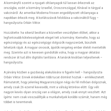
A kormányfő szerint a nyugati oltóanyagok túl lassan érkeznek az
országba, ezért a kormány Izraellel, Oroszországgal, Kínával is tárgyal a
vakcináról. Az amerikai Moderna frissen engedélyezett oltóanyaga a
napokban érkezik meg. A korlátozások feloldása a vakcináktól függ –
hangsúlyozta Orbán Viktor.
Hozzátette: ha sikerül beoltani a közvetlen veszélyben élőket, akkor a
legfontosabb kötelességének eleget tett a kormány. Kiemelte, hogy az
egészségügy és az egészségügyi dolgozók nagyszerűek, büszkék
lehetünk rájuk. A magyar orvosok, ápolók rengeteg ember életét mentették
meg. Szerinte azt is kevesen gondolták volna, hogy a magyar oktatási
rendszer át tud állni digitális tanításra. A tanárok kiválóan teljesítenek –
hangsúlyozta.
A járvány közben a gazdaság alakulására is figyelni kell – hangsúlyozta
Orbán Viktor. Ennek érdekében több tucat döntést hoztak – emlékeztetett.
Rámutatott, hogy jelenleg Magyarországon négy és fél millióan dolgoznak,
amely csak 26 ezerrel kevesebb, mint a válság kitörése előtt. Úgy véli:
nagyon kevés olyan ország van a világon, amely csak ennyit veszített. Azt
ígérte: nem csak visszaállítják a munkahelyek korábbi számát, hanem még
többet is teremtenek.