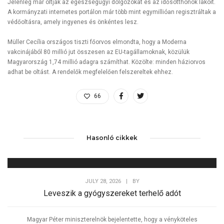
Jelenleg már oltják az egészségügyi dolgozókat és az idősotthonok lakóit.
A kormányzati internetes portálon már több mint egymillióan regisztráltak a
védőoltásra, amely ingyenes és önkéntes lesz.
Müller Cecília országos tiszti főorvos elmondta, hogy a Moderna
vakcinájából 80 millió jut összesen az EU-tagállamoknak, közülük
Magyarország 1,74 millió adagra számíthat. Közölte: minden háziorvos
adhat be oltást. A rendelők megfelelően felszereltek ehhez.
66
Hasonló cikkek
JULY 28, 2026
|
BY
Leveszik a gyógyszereket terhelő adót
Magyar Péter miniszterelnök bejelentette, hogy a vényköteles