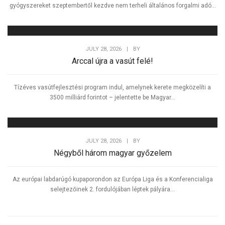
gyógyszereket szeptembertől kezdve nem terheli általános forgalmi adó...
JULY 28, 2026
|
BY
Arccal újra a vasút felé!
Tízéves vasútfejlesztési program indul, amelynek kerete megközelíti a
3500 milliárd forintot – jelentette be Magyar...
JULY 28, 2026
|
BY
Négyből három magyar győzelem
Az európai labdarúgó kupaporondon az Európa Liga és a Konferencialiga
selejtezőinek 2. fordulójában léptek pályára...