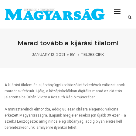
Toggle
Navigat
Marad tovább a kijárási tilalom!
JANUARY 12, 2021
BY
TELJES CIKK
A kijárási tilalom és a járványügyi korlátozó intézkedések változatlanok
maradnak február 1-jéig, a középiskolákban digitális marad az oktatás –
jelentette be Orbán Viktor a Kossuth Rádió műsorában.
A miniszterelnök elmondta, eddig 80 ezer oltásra elegendő vakcina
érkezett Magyarországra. (Lapunk megjelenésekor jön újabb 39 ezer – a
szerk.) Leszögezte: amíg nincs elég oltóanyag, addig olyan életre kell
berendezkednünk, amilyenre ilyenkor lehet.