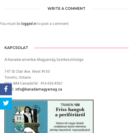
WRITE A COMMENT
You must be
logged in
to post a comment.
KAPCSOLAT
A Kanadai-amerikai Magyarság Szerkesztősége
747 St.Clair Ave. West #103
Toronto, Ontario
M6C 4A4 CanadaTel.: 416-656-8361
Email:
info@kanadaimagyarsag.ca
Share
Tweet