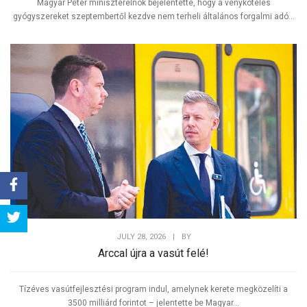
Magyar Péter miniszterelnök bejelentette, hogy a vényköteles
gyógyszereket szeptembertől kezdve nem terheli általános forgalmi adó...
Share
JULY 28, 2026
|
BY
Tweet
Arccal újra a vasút felé!
Tízéves vasútfejlesztési program indul, amelynek kerete megközelíti a
3500 milliárd forintot – jelentette be Magyar...