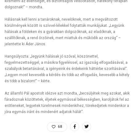
kiismerni az ellenséget, és biztonságos védőoltáson, hatékony terápián
dolgoznak!” – mondta.
Hálásnak kell lenni a tanároknak, nevelőknek, mert a megváltozott
körülmények között is szívvel-lélekkel folytatták munkájukat. „Legyünk
hálásak a földeken és a gyárakban dolgozóknak, az eladóknak, a
szállítóknak, a rend őrzőinek, mert miattuk és működik az ország” –
jelentette ki Áder János.
Hangsúlyozta: „legyünk hálásak jó szóval, köszönettel,
fegyelmezettséggel, a másikra figyeléssel, az igazság elfogadásával, a
szabályok betartásával, a igényeink és érdekeink háttérbe szorításával”.
„Legyen most kevesebb a kérdés és több az elfogadás, kevesebb a kétely
és több a bizalom!” – kérte.
Az államfő Pál apostolt idézve azt mondta, „becsüljétek meg azokat, akik
fáradoznak közöttetek, éljetek egymással békességben, karoljátok fel az
erőtleneket, legyetek türelmesek mindenkihez, törekedjetek mindenkor a
jóra egymás iránt és mindenért adjatok hálát”.
68