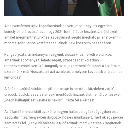
A hagyományos újévi fogadkozások helyett „most tegyünk egyetlen
komoly elhatározást”: azt, hogy 2021-ben hálásak leszünk „az életekért,
amiket megmenthettünk” és az „egymást segítő megható pillanatokért” –
mondta Áder János köztársasági elnök újévi köszöntő beszédében.
Hangsúlyozta: „mindannyian vágyunk vissza vírus nélküli életünkbe,
amelynek adományait, lehetőségeit, szabadságát korábban
természetesnek vettük.” Hangsúlyozta, „szeretnénk feloldani a korlátokat,
szeretnénk már visszakapni azt az életet, amelyben kevesebb a fájdalmas
lemondás”.
Aláhúzta: „kórházainkban e pillanatokban is heroikus küzdelem zajlik”:
orvosok, ápolók, asszisztensek, mentősök hoznak életmentő döntéseket.
„Meghálálhatjuk ezt valaha is nekik?” – tette fel a kérdést.
Az államfő mindenkitől azt kérte, legyen hálás az egészségügyben és a
szociális intézményekben dolgozók hősies munkájáért, mert ők egy percre
sem adták fel. „Legyünk hálásak a tudósoknak, mert kutatásaik segítenek