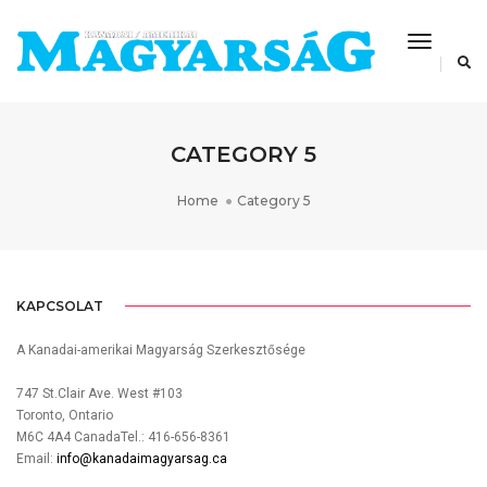
Toggle
Navigat
CATEGORY 5
Home
Category 5
PORTFOLIO TITLE 23
PORTFOLIO TITLE 22
PORTFOLIO TITLE 21
KAPCSOLAT
A Kanadai-amerikai Magyarság Szerkesztősége
747 St.Clair Ave. West #103
Toronto, Ontario
M6C 4A4 CanadaTel.: 416-656-8361
Email:
info@kanadaimagyarsag.ca