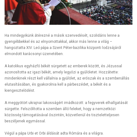
Ha mindegyikünk átérezné a másik szenvedését, szolidáris lenne a
gyengébbekkel és az elnyomottakkal, akkor más lenne a világ –
hangoztatta XIV. Leó pápa a Szent Péter-bazilika központi lodzsájáról
elmondott karácsonyi üzenetében.
A katolikus egyházfő békét sürgetett az emberek között, és Jézussal
azonosította az igazi békét, amely legyőzi a gyűlöletet. Hozzátette:
mindenkinek részt kell vállalnia a gyűlölet, az erőszak és a szembenállás
elutasításában, és gyakorolnia kell a párbeszédet, a békét és a
kiengesztelődést.
A meggyötört ukrajnai lakosságért imádkozott: a fegyverek elhallgatását
sürgette. Felszólította a szemben álló feleket, hogy a nemzetközi
közösség támogatásával őszintén, közvetlenül és tiszteletteljesen
beszéljenek egymással.
Végül a pápa Urbi et Orbi áldását adta Rómára és a világra.