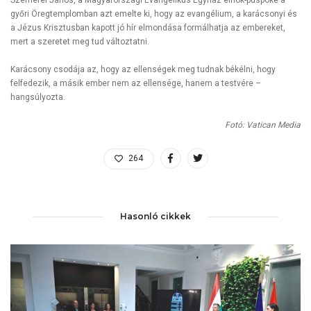
Szemerei János, a Magyarországi Evangélikus Egyház elnök-püspöke a
győri Öregtemplomban azt emelte ki, hogy az evangélium, a karácsonyi és
a Jézus Krisztusban kapott jó hír elmondása formálhatja az embereket,
mert a szeretet meg tud változtatni.
Karácsony csodája az, hogy az ellenségek meg tudnak békélni, hogy
felfedezik, a másik ember nem az ellensége, hanem a testvére –
hangsúlyozta.
Fotó: Vatican Media
264
Hasonló cikkek