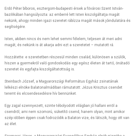
Erdő Péter bíboros, esztergom-budapesti érsek a fővárosi Szent István-
bazilikában hangsúlyozta: az emberré lett Isten kiszolgáltatja magát
nekünk, ahogy minden igazi szeretet rábízza magát mások jóindulatára és
segítségére.
Isten, akiben nincs és nem lehet semmi félelem, teljesen át meri adni
magát, és nekünk is át akarja adni ezt a szeretetet – mutatott rá.
Hozzátette: e szeretetben részesül minden család, különösen a szülők,
hiszen a gyermekről való gondoskodás egy egész életen át tartó, önátadó
szeretet és egyfajta kiszolgáltatottság is.
Steinbach József, a Magyarországi Református Egyház zsinatának
lelkészi elnöke Balatonalmádiban rámutatott: Jézus Krisztus csendet
teremt és elcsendesedésre hív bennünket.
Egy zajjal szennyezett, szinte tébolyodott világban jó hallani erről a
csendről, ami nem szomorú, süketítő csend, hanem olyan, mint amikor
szép időben éppen csak fodrozódik a Balaton vize, és látszik, hogy ott van
az élet.