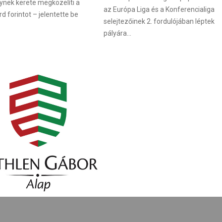
lynek kerete megközelíti a
az Európa Liga és a Konferencialiga
rd forintot – jelentette be
selejtezőinek 2. fordulójában léptek
pályára...