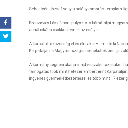
Sebestyén József vagy a palágykomoróci templom ügyé
Brenzovics László hangsúlyozta: a kárpátaljai magyarok
annál inkább csökken ennek az esélye.
Share
A kárpátaljai közösség él és élni akar – emelte ki Nacs
Tweet
Kárpátalján, a Magyarországra menekültek pedig szülő
A kormány segíteni akarja majd visszaköltözésüket, ha
támogatás több mint hétezer embert érint Kárpátaljá
ingyenes gyermekétkeztetésre, és több mint 17 ezer g