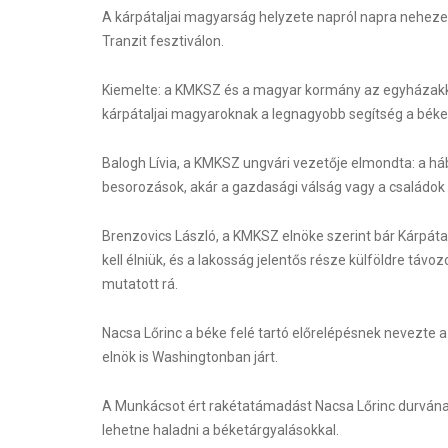
A kárpátaljai magyarság helyzete napról napra nehezeb
Tranzit fesztiválon.
Kiemelte: a KMKSZ és a magyar kormány az egyházakka
kárpátaljai magyaroknak a legnagyobb segítség a béke
Balogh Lívia, a KMKSZ ungvári vezetője elmondta: a háb
besorozások, akár a gazdasági válság vagy a családok s
Brenzovics László, a KMKSZ elnöke szerint bár Kárpátal
kell élniük, és a lakosság jelentős része külföldre tá
mutatott rá.
Nacsa Lőrinc a béke felé tartó előrelépésnek nevezte a
elnök is Washingtonban járt.
A Munkácsot ért rakétatámadást Nacsa Lőrinc durvának
lehetne haladni a béketárgyalásokkal.