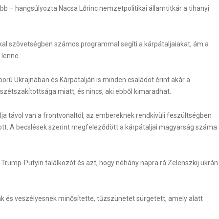
b – hangsúlyozta Nacsa Lőrinc nemzetpolitikai államtitkár a tihanyi
l szövetségben számos programmal segíti a kárpátaljaiakat, ám a
 lenne.
orú Ukrajnában és Kárpátalján is minden családot érint akár a
zétszakítottsága miatt, és nincs, aki ebből kimaradhat.
ja távol van a frontvonaltól, az embereknek rendkívüli feszültségben
vozott. A becslések szerint megfeleződött a kárpátaljai magyarság száma
WordPress Carousel F
 Trump-Putyin találkozót és azt, hogy néhány napra rá Zelenszkij ukrán
 és veszélyesnek minősítette, tűzszünetet sürgetett, amely alatt