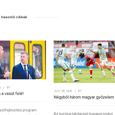
Hasonló cikkek
6
|
BY
JULY 28, 2026
|
BY
a a vasút felé!
Négyből három magyar győzelem
sútfejlesztési program
Az európai labdarúgó kupaporondon