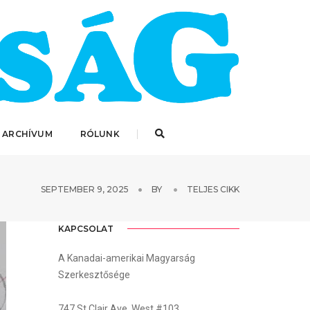
 ARCHÍVUM
RÓLUNK
SEPTEMBER 9, 2025
BY
TELJES CIKK
KAPCSOLAT
A Kanadai-amerikai Magyarság
Szerkesztősége
747 St.Clair Ave. West #103