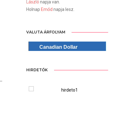
László
napja van.
Holnap
Emőd
napja lesz.
VALUTA ÁRFOLYAM
Canadian Dollar
HIRDETŐK
 –
ree Version
WordPre