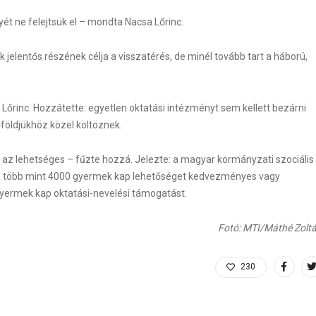
t ne felejtsük el – mondta Nacsa Lőrinc.
 jelentős részének célja a visszatérés, de minél tovább tart a háború,
a Lőrinc. Hozzátette: egyetlen oktatási intézményt sem kellett bezárni
földjükhöz közel költöznek.
 az lehetséges – fűzte hozzá. Jelezte: a magyar kormányzati szociális
n, több mint 4000 gyermek kap lehetőséget kedvezményes vagy
yermek kap oktatási-nevelési támogatást.
Fotó: MTI/Máthé Zolt
230