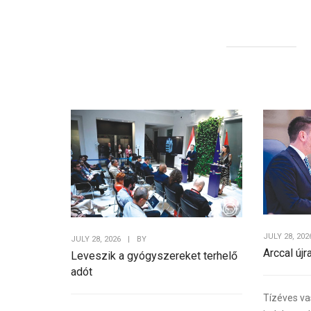
JULY 28, 202
JULY 28, 2026
|
BY
Arccal újr
Leveszik a gyógyszereket terhelő
adót
Tízéves va