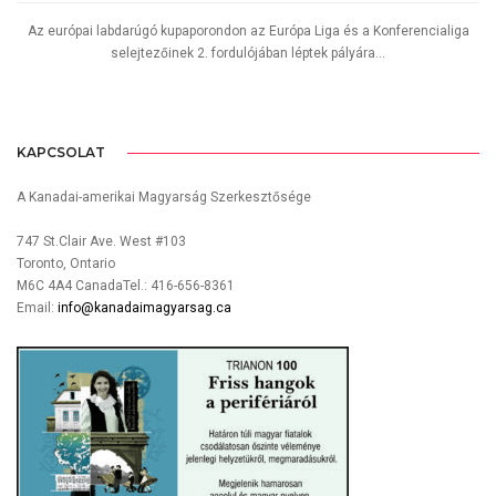
Az európai labdarúgó kupaporondon az Európa Liga és a Konferencialiga
selejtezőinek 2. fordulójában léptek pályára...
KAPCSOLAT
A Kanadai-amerikai Magyarság Szerkesztősége
747 St.Clair Ave. West #103
Toronto, Ontario
M6C 4A4 CanadaTel.: 416-656-8361
Email:
info@kanadaimagyarsag.ca