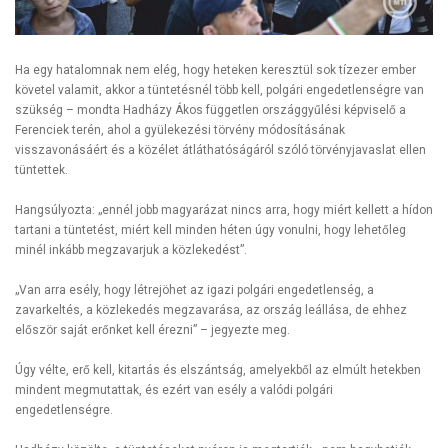
Ha egy hatalomnak nem elég, hogy heteken keresztül sok tízezer ember
követel valamit, akkor a tüntetésnél több kell, polgári engedetlenségre van
szükség – mondta Hadházy Ákos független országgyűlési képviselő a
Ferenciek terén, ahol a gyülekezési törvény módosításának
visszavonásáért és a közélet átláthatóságáról szóló törvényjavaslat ellen
tüntettek.
Hangsúlyozta: „ennél jobb magyarázat nincs arra, hogy miért kellett a hídon
tartani a tüntetést, miért kell minden héten úgy vonulni, hogy lehetőleg
minél inkább megzavarjuk a közlekedést”.
„Van arra esély, hogy létrejöhet az igazi polgári engedetlenség, a
zavarkeltés, a közlekedés megzavarása, az ország leállása, de ehhez
először saját erőnket kell érezni” – jegyezte meg.
Úgy vélte, erő kell, kitartás és elszántság, amelyekből az elmúlt hetekben
mindent megmutattak, és ezért van esély a valódi polgári
engedetlenségre.