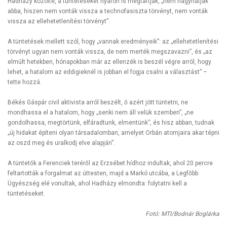
Hadházy közölte, a tüntetéseket nyáron is megtartják, „nem hagyhatják
abba, hiszen nem vonták vissza a technofasiszta törvényt, nem vonták
vissza az ellehetetlenítési törvényt”.
A tüntetések mellett szól, hogy „vannak eredményeik”: az „ellehetetlenítési
törvényt ugyan nem vonták vissza, de nem merték megszavazni”, és „az
elmúlt hetekben, hónapokban már az ellenzék is beszél végre arról, hogy
lehet, a hatalom az eddigieknél is jobban el fogja csalni a választást” –
tette hozzá.
Békés Gáspár civil aktivista arról beszélt, ő azért jött tüntetni, ne
mondhassa el a hatalom, hogy „senki nem áll velük szemben”, „ne
gondolhassa, megtörtünk, elfáradtunk, elmentünk”, és hisz abban, tudnak
„új hidakat építeni olyan társadalomban, amelyet Orbán atomjaira akar tépni
az oszd meg és uralkodj elve alapján”.
A tüntetők a Ferenciek teréről az Erzsébet hídhoz indultak, ahol 20 percre
feltartották a forgalmat az úttesten, majd a Markó utcába, a Legfőbb
Ügyészség elé vonultak, ahol Hadházy elmondta: folytatni kell a
tüntetéseket.
Fotó: MTI/Bodnár Boglárka