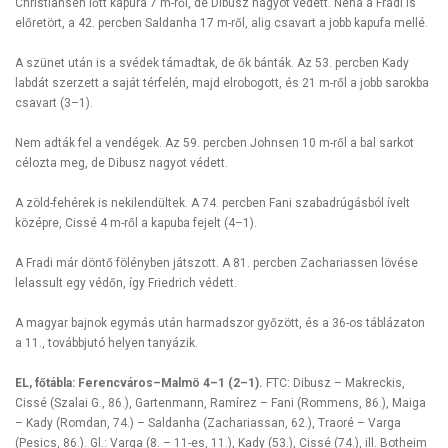
Christiansen lőtt kapura 7 m-ről, de Dibusz nagyot védett. Néha a Fradi is
előretört, a 42. percben Saldanha 17 m-ről, alig csavart a jobb kapufa mellé.
A szünet után is a svédek támadtak, de ők bánták. Az 53. percben Kady
labdát szerzett a saját térfelén, majd elrobogott, és 21 m-ről a jobb sarokba
csavart (3–1).
Nem adták fel a vendégek. Az 59. percben Johnsen 10 m-ről a bal sarkot
célozta meg, de Dibusz nagyot védett.
A zöld-fehérek is nekilendültek. A 74. percben Fani szabadrúgásból ívelt
középre, Cissé 4 m-ről a kapuba fejelt (4–1).
A Fradi már döntő fölényben játszott. A 81. percben Zachariassen lövése
lelassult egy védőn, így Friedrich védett.
A magyar bajnok egymás után harmadszor győzött, és a 36-os táblázaton
a 11., továbbjutó helyen tanyázik.
EL, főtábla: Ferencváros–Malmö 4–1 (2–1).
FTC: Dibusz – Makreckis,
Cissé (Szalai G., 86.), Gartenmann, Ramírez – Fani (Rommens, 86.), Maiga
– Kady (Romdan, 74.) – Saldanha (Zachariassan, 62.), Traoré – Varga
(Pesics, 86.). Gl.: Varga (8. – 11-es, 11.), Kady (53.), Cissé (74.), ill. Botheim