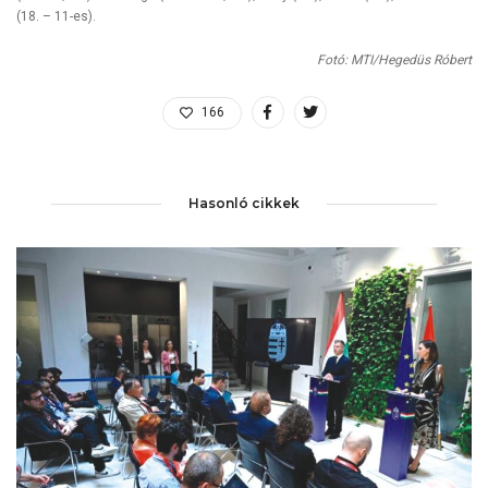
(18. – 11-es).
Fotó: MTI/Hegedüs Róbert
166
Hasonló cikkek