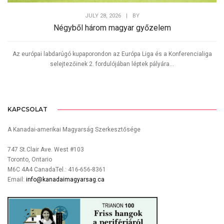
JULY 28, 2026
|
BY
Négyből három magyar győzelem
Az európai labdarúgó kupaporondon az Európa Liga és a Konferencialiga
selejtezőinek 2. fordulójában léptek pályára...
KAPCSOLAT
A Kanadai-amerikai Magyarság Szerkesztősége
747 St.Clair Ave. West #103
Toronto, Ontario
M6C 4A4 CanadaTel.: 416-656-8361
Email:
info@kanadaimagyarsag.ca