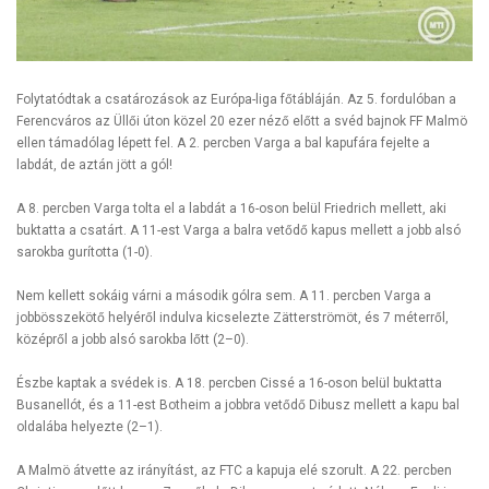
Folytatódtak a csatározások az Európa-liga főtábláján. Az 5. fordulóban a
Ferencváros az Üllői úton közel 20 ezer néző előtt a svéd bajnok FF Malmö
ellen támadólag lépett fel. A 2. percben Varga a bal kapufára fejelte a
labdát, de aztán jött a gól!
A 8. percben Varga tolta el a labdát a 16-oson belül Friedrich mellett, aki
buktatta a csatárt. A 11-est Varga a balra vetődő kapus mellett a jobb alsó
sarokba gurította (1-0).
Nem kellett sokáig várni a második gólra sem. A 11. percben Varga a
jobbösszekötő helyéről indulva kicselezte Zätterströmöt, és 7 méterről,
középről a jobb alsó sarokba lőtt (2–0).
Észbe kaptak a svédek is. A 18. percben Cissé a 16-oson belül buktatta
Busanellót, és a 11-est Botheim a jobbra vetődő Dibusz mellett a kapu bal
oldalába helyezte (2–1).
A Malmö átvette az irányítást, az FTC a kapuja elé szorult. A 22. percben