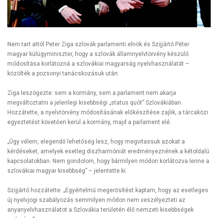
Nem tart attól Peter Ziga szlovák parlamenti elnök és Szijjártó Péter
magyar külügyminiszter, hogy a szlovák államnyelvtörvény készülő
módosítása korlátozná a szlovákiai magyarság nyelvhasználatát –
közölték a pozsonyi tanácskozásuk után.
Ziga leszögezte: sem a kormány, sem a parlament nem akarja
megváltoztatni a jelenlegi kisebbségi „status quót” Szlovákiában.
Hozzátette, a nyelvtörvény módosításának előkészítése zajlik, a tárcaközi
egyeztetést követően kerül a kormány, majd a parlament elé.
„Úgy vélem, elegendő lehetőség lesz, hogy megvitassuk azokat a
kérdéseket, amelyek esetleg diszharmóniát eredményeznének a kétoldalú
kapcsolatokban. Nem gondolom, hogy bármilyen módon korlátozva lenne a
szlovákiai magyar kisebbség” – jelentette ki.
Szijjártó hozzátette: „Egyértelmű megerősítést kaptam, hogy az esetleges
új nyelvjogi szabályozás semmilyen módon nem veszélyezteti az
anyanyelvhasználatot a Szlovákia területén élő nemzeti kisebbségek