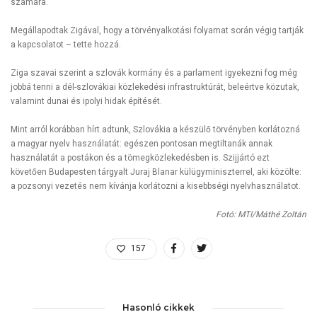
számára.”
Megállapodtak Zigával, hogy a törvényalkotási folyamat során végig tartják
a kapcsolatot – tette hozzá.
Ziga szavai szerint a szlovák kormány és a parlament igyekezni fog még
jobbá tenni a dél-szlovákiai közlekedési infrastruktúrát, beleértve közutak,
valamint dunai és ipolyi hidak építését.
Mint arról korábban hírt adtunk, Szlovákia a készülő törvényben korlátozná
a magyar nyelv használatát: egészen pontosan megtiltanák annak
használatát a postákon és a tömegközlekedésben is. Szijjártó ezt
követően Budapesten tárgyalt Juraj Blanar külügyminiszterrel, aki közölte:
a pozsonyi vezetés nem kívánja korlátozni a kisebbségi nyelvhasználatot.
Fotó: MTI/Máthé Zoltán
157
Hasonló cikkek