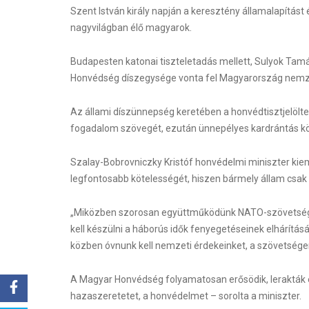
Szent István király napján a keresztény államalapítást 
nagyvilágban élő magyarok.
Budapesten katonai tiszteletadás mellett, Sulyok Tamá
Honvédség díszegysége vonta fel Magyarország nemzeti
Az állami díszünnepség keretében a honvédtisztjelöltek
fogadalom szövegét, ezután ünnepélyes kardrántás köv
Szalay-Bobrovniczky Kristóf honvédelmi miniszter kie
legfontosabb kötelességét, hiszen bármely állam csak úg
„Miközben szorosan együttműködünk NATO-szövetségesei
kell készülni a háborús idők fenyegetéseinek elhárítá
közben óvnunk kell nemzeti érdekeinket, a szövetségen 
A Magyar Honvédség folyamatosan erősödik, lerakták egy
hazaszeretetet, a honvédelmet – sorolta a miniszter.