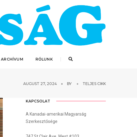
 ARCHÍVUM
RÓLUNK
AUGUST 27, 2024
BY
TELJES CIKK
KAPCSOLAT
A Kanadai-amerikai Magyarság
Szerkesztősége
747 St.Clair Ave. West #103