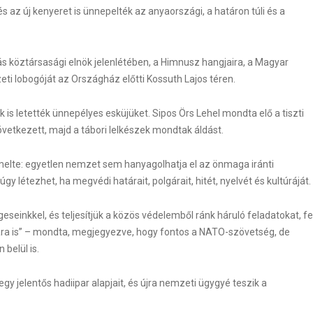
és az új kenyeret is ünnepelték az anyaországi, a határon túli és a
s köztársasági elnök jelenlétében, a Himnusz hangjaira, a Magyar
 lobogóját az Országház előtti Kossuth Lajos téren.
 is letették ünnepélyes esküjüket. Sipos Örs Lehel mondta elő a tiszti
etkezett, majd a tábori lelkészek mondtak áldást.
melte: egyetlen nemzet sem hanyagolhatja el az önmaga iránti
y létezhet, ha megvédi határait, polgárait, hitét, nyelvét és kultúráját.
WordPress Carousel F
nkkel, és teljesítjük a közös védelemből ránk háruló feladatokat, fe
sára is” – mondta, megjegyezve, hogy fontos a NATO-szövetség, de
belül is.
 jelentős hadiipar alapjait, és újra nemzeti ügygyé teszik a