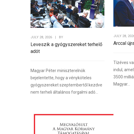
JULY 28, 202
JULY 28, 2026
|
BY
Arccal újr
Leveszik a gyógyszereket terhelő
adót
Tízéves va
indul, ame
Magyar Péter miniszterelnök
3500 milliá
bejelentette, hogy a vényköteles
Magyar...
gyógyszereket szeptembertől kezdve
nem terheli általános forgalmi adó...