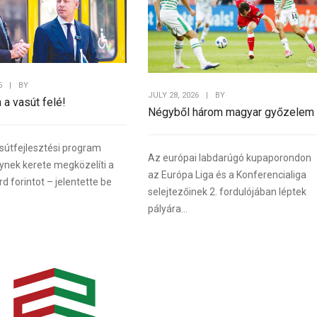
6
|
BY
JULY 28, 2026
|
BY
a a vasút felé!
Négyből három magyar győzelem
sútfejlesztési program
Az európai labdarúgó kupaporondon
lynek kerete megközelíti a
az Európa Liga és a Konferencialiga
rd forintot – jelentette be
selejtezőinek 2. fordulójában léptek
pályára...