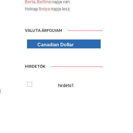
Berta, Bettina
napja van.
Holnap
Ibolya
napja lesz.
VALUTA ÁRFOLYAM
Canadian Dollar
HIRDETŐK
ree Version
WordPre
l