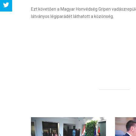
Share
Ezt követően a Magyar Honvédség Gripen vadászrepülői
látványos légiparádét láthatott a közönség.
Tweet