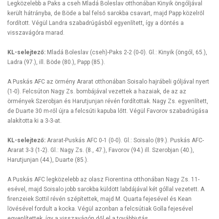
Legközelebb a Paks a cseh Mladá Boleslav otthonában Kinyik öngóljával
került hátrányba, de Böde a bal felső sarokba csavart, majd Papp közelről
fordított. Végül Landra szabadrúgásból egyenlített, így a döntés a
visszavágóra marad.
KL-selejtező:
Mladá Boleslav (cseh)-Paks 2-2 (0-0). Gl.: Kinyik (öngól, 65.),
Ladra (97.), ill. Böde (80.), Papp (85.).
A Puskás AFC az örmény Ararat otthonában Soisalo hajrábeli góljával nyert
(1-0). Felcsúton Nagy Zs. bombájával vezettek a hazaiak, de az az
örmények Szerobjan és Harutjunjan révén fordítottak. Nagy Zs. egyenlített,
de Duarte 30 m-ről újra a felcsúti kapuba lőtt. Végül Favorov szabadrúgása
alakította ki a 3-3-at.
KL-selejtező:
Ararat-Puskás AFC 0-1 (0-0). Gl.: Soisalo (89.). Puskás AFC-
Ararat 3-3 (1-2). Gl.: Nagy Zs. (8., 47.), Favorov (94.) ill. Szerobjan (40.),
Harutjunjan (44.), Duarte (85.).
A Puskás AFC legközelebb az olasz Fiorentina otthonában Nagy Zs. 11-
esével, majd Soisalo jobb sarokba küldött labdájával két góllal vezetett. A
firenzeiek Sottil révén szépítettek, majd M. Quarta fejesével és Kean
lövésével fordult a kocka. Végül azonban a felcsútiak Golla fejesével
egyenlítettek, így a visszavágón dől el a továbbjutás.