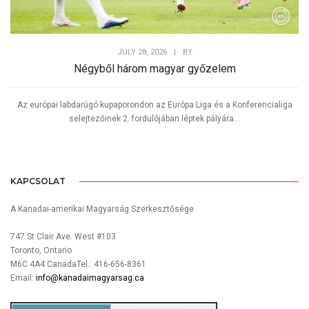
JULY 28, 2026
|
BY
Négyből három magyar győzelem
Az európai labdarúgó kupaporondon az Európa Liga és a Konferencialiga
selejtezőinek 2. fordulójában léptek pályára...
KAPCSOLAT
A Kanadai-amerikai Magyarság Szerkesztősége
747 St.Clair Ave. West #103
Toronto, Ontario
M6C 4A4 CanadaTel.: 416-656-8361
Email:
info@kanadaimagyarsag.ca