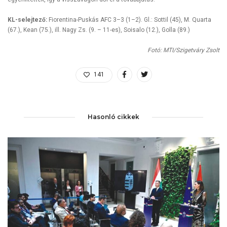
KL-selejtező:
Fiorentina-Puskás AFC 3–3 (1–2). Gl.: Sottil (45), M. Quarta
(67.), Kean (75.), ill. Nagy Zs. (9. – 11-es), Soisalo (12.), Golla (89.)
Fotó: MTI/Szigetváry Zsolt
141
Hasonló cikkek