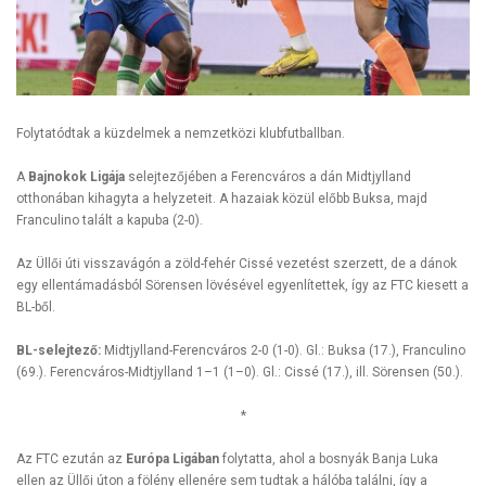
Folytatódtak a küzdelmek a nemzetközi klubfutballban.
A
Bajnokok Ligája
selejtezőjében a Ferencváros a dán Midtjylland
otthonában kihagyta a helyzeteit. A hazaiak közül előbb Buksa, majd
Franculino talált a kapuba (2-0).
Az Üllői úti visszavágón a zöld-fehér Cissé vezetést szerzett, de a dánok
egy ellentámadásból Sörensen lövésével egyenlítettek, így az FTC kiesett a
BL-ből.
BL-selejtező:
Midtjylland-Ferencváros 2-0 (1-0). Gl.: Buksa (17.), Franculino
(69.). Ferencváros-Midtjylland 1–1 (1–0). Gl.: Cissé (17.), ill. Sörensen (50.).
*
Az FTC ezután az
Európa Ligában
folytatta, ahol a bosnyák Banja Luka
ellen az Üllői úton a fölény ellenére sem tudtak a hálóba találni, így a