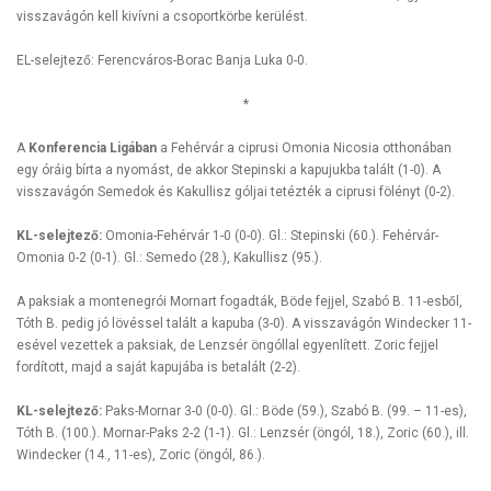
visszavágón kell kivívni a csoportkörbe kerülést.
EL-selejtező: Ferencváros-Borac Banja Luka 0-0.
*
A
Konferencia Ligában
a Fehérvár a ciprusi Omonia Nicosia otthonában
egy óráig bírta a nyomást, de akkor Stepinski a kapujukba talált (1-0). A
visszavágón Semedok és Kakullisz góljai tetézték a ciprusi fölényt (0-2).
KL-selejtező:
Omonia-Fehérvár 1-0 (0-0). Gl.: Stepinski (60.). Fehérvár-
Omonia 0-2 (0-1). Gl.: Semedo (28.), Kakullisz (95.).
A paksiak a montenegrói Mornart fogadták, Böde fejjel, Szabó B. 11-esből,
Tóth B. pedig jó lövéssel talált a kapuba (3-0). A visszavágón Windecker 11-
esével vezettek a paksiak, de Lenzsér öngóllal egyenlített. Zoric fejjel
fordított, majd a saját kapujába is betalált (2-2).
KL-selejtező:
Paks-Mornar 3-0 (0-0). Gl.: Böde (59.), Szabó B. (99. – 11-es),
Tóth B. (100.). Mornar-Paks 2-2 (1-1). Gl.: Lenzsér (öngól, 18.), Zoric (60.), ill.
Windecker (14., 11-es), Zoric (öngól, 86.).