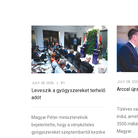
JULY 28, 202
JULY 28, 2026
|
BY
Arccal újr
Leveszik a gyógyszereket terhelő
adót
Tízéves va
indul, ame
Magyar Péter miniszterelnök
3500 milliá
bejelentette, hogy a vényköteles
Magyar...
gyógyszereket szeptembertől kezdve