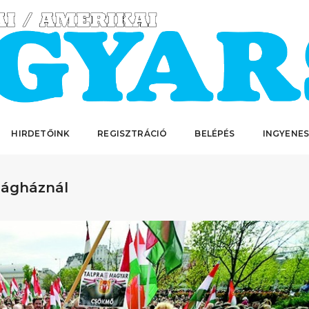
HIRDETŐINK
REGISZTRÁCIÓ
BELÉPÉS
INGYENES
zágháznál