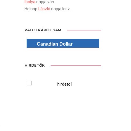
Ibolya
napja van.
Holnap
László
napja lesz.
VALUTA ÁRFOLYAM
Canadian Dollar
HIRDETŐK
ree Version
WordPre
g