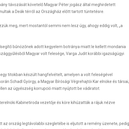
ny távozását követelő Magyar Péter jogász által meghirdetett
ltak a Deák térről az Országház előtt tartott tüntetésre.
yezzük meg, mert mostantól semmi nem lesz úgy, ahogy eddig volt, „a
ilsegítő bűnözőnek adott kegyelem botránya miatt le kellett mondania
szággyűlésből Magyar volt felesége, Varga Judit korábbi igazságügyi
egy titokban készült hangfelvételt, amelyen a volt feleségével
orán Schadl György, a Magyar Bírósági Végrehajtói Kar elnöke és társai,
WordPress Carousel F
llen az ügyészség korrupció miatt nyújtott be vádiratot.
zterelnöki Kabinetiroda vezetője és köre kihúzatták a rájuk nézve
 az ország legtávolabbi szegletébe is eljutott a remény üzenete, pedi