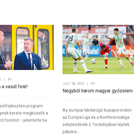
6
|
BY
JULY 28, 2026
|
BY
a a vasút felé!
Négyből három magyar győzelem
sútfejlesztési program
Az európai labdarúgó kupaporondon
lynek kerete megközelíti a
az Európa Liga és a Konferencialiga
rd forintot – jelentette be
selejtezőinek 2. fordulójában léptek
pályára...