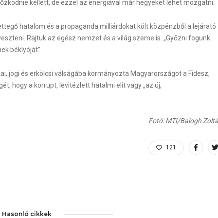
győzködnie kellett, de ezzel az energiával már hegyeket lehet mozgatni.
rettegő hatalom és a propaganda milliárdokat költ közpénzből a lejárató
zteni. Rajtuk az egész nemzet és a világ szeme is. „Győzni fogunk.
ek béklyóját”.
kai, jogi és erkölcsi válságába kormányozta Magyarországot a Fidesz,
, hogy a korrupt, levitézlett hatalmi elit vagy „az új,
Fotó: MTI/Balogh Zolt
121
Hasonló cikkek