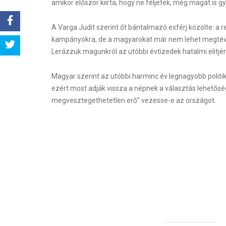
amikor először kiírta, hogy ne féljetek, még magát is 
A Varga Judit szerint őt bántalmazó exférj közölte: a 
kampányokra, de a magyarokat már nem lehet megtéves
Share
Lerázzuk magunkról az utóbbi évtizedek hatalmi elitjén
Tweet
Magyar szerint az utóbbi harminc év legnagyobb politi
ezért most adják vissza a népnek a választás lehetőségét
megvesztegethetetlen erő” vezesse-e az országot.