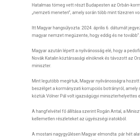
Hatalmas tömeg vett részt Budapesten az Orbán-kormá
„nemzeti meneten”, amely során több mint tízezren vonu
Itt Magyar hangsúlyozta: 2024. április 6. dátumát jeg
magyar nemzet megüzente, hogy eddig és ne tovább”.
Magyar azután lépett a nyilvánosság elé, hogy a pedof
Novák Katalin köztársasági elnöknek és távozott az Or
miniszter.
Mint legutóbb megírtuk, Magyar nyilvánosságra hozott 
beszélget a kormányzati korrupciós botrányról, amely s
köztük Völner Pál volt igazságügyi miniszterhelyettes e
A hangfelvétel fő állítása szerint Rogán Antal, a Minis
kellemetlen részleteket az ügyészségi iratokból.
A mostani nagygyűlésen Magyar elmondta: pár hét alatt