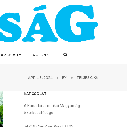
 ARCHÍVUM
RÓLUNK
APRIL 9, 2024
BY
TELJES CIKK
KAPCSOLAT
A Kanadai-amerikai Magyarság
Szerkesztősége
747 St.Clair Ave. West #103