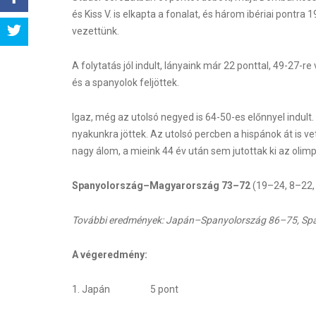
és Kiss V. is elkapta a fonalat, és három ibériai pontr
Share
vezettünk.
Tweet
A folytatás jól indult, lányaink már 22 ponttal, 49-27-
és a spanyolok feljöttek.
Igaz, még az utolsó negyed is 64-50-es előnnyel indult
nyakunkra jöttek. Az utolsó percben a hispánok át is vet
nagy álom, a mieink 44 év után sem jutottak ki az olimp
Spanyolország–Magyarország 73–72
(19–24, 8–22, 
További eredmények: Japán–Spanyolország 86–75, S
A végeredmény:
1. Japán 5 pont