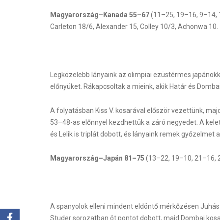
Magyarország–Kanada 55–67
(11–25, 19–16, 9–14, 16
Carleton 18/6, Alexander 15, Colley 10/3, Achonwa 10.
Legközelebb lányaink az olimpiai ezüstérmes japánokka
előnyüket. Rákapcsoltak a mieink, akik Határ és Dombai 
A folyatásban Kiss V. kosarával először vezettünk, majd 
53–48-as előnnyel kezdhettük a záró negyedet. A keleti
és Lelik is triplát dobott, és lányaink remek győzelmet a
Magyarország–Japán 81–75
(13–22, 19–10, 21–16, 2
A spanyolok elleni mindent eldöntő mérkőzésen Juhász 
Studer sorozatban öt pontot dobott, majd Dombai kosa