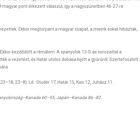
a 19 magyar pont érkezett válaszul, így a nagyszünetben 46-27-re
re vezettek. Ekkor megtorpant a magyar csapat, a mieink sokat hibáztak,
. Ekkor kezdődött a rémálom. A spanyolok 13-0-ás sorozattal a
ték a vezetést, és Határ utolsó dobása kijött a gyűrűről. Szertefoszlott 
iára.
23–18, 23–8). Ld.: Studer 17, Határ 15, Kiss 12, Juhász 11.
panyolország–Kanada 60–55, Japán–Kanada 86–82.