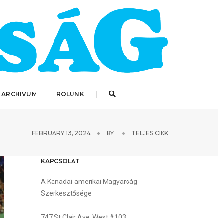
 ARCHÍVUM
RÓLUNK
FEBRUARY 13, 2024
BY
TELJES CIKK
KAPCSOLAT
A Kanadai-amerikai Magyarság
Szerkesztősége
747 St.Clair Ave. West #103