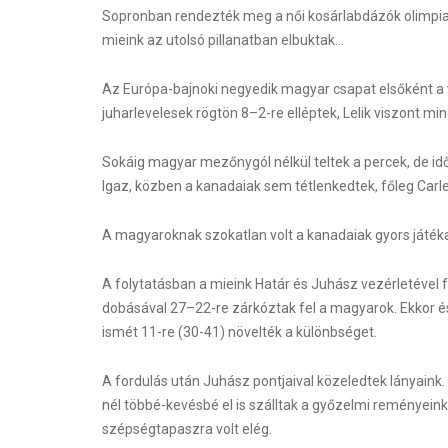
Sopronban rendezték meg a női kosárlabdázók olimpiai 
mieink az utolsó pillanatban elbuktak…
Az Európa-bajnoki negyedik magyar csapat elsőként a v
juharlevelesek rögtön 8–2-re elléptek, Lelik viszont m
Sokáig magyar mezőnygól nélkül teltek a percek, de id
Igaz, közben a kanadaiak sem tétlenkedtek, főleg Carle
A magyaroknak szokatlan volt a kanadaiak gyors játéka
A folytatásban a mieink Határ és Juhász vezérletével 
dobásával 27–22-re zárkóztak fel a magyarok. Ekkor és
ismét 11-re (30-41) növelték a különbséget.
A fordulás után Juhász pontjaival közeledtek lányain
nél többé-kevésbé el is szálltak a győzelmi reménye
szépségtapaszra volt elég.