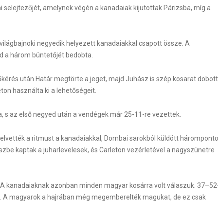
selejtezőjét, amelynek végén a kanadaiak kijutottak Párizsba, míg a
ilágbajnoki negyedik helyezett kanadaiakkal csapott össze. A
ind a három büntetőjét bedobta.
őkérés után Határ megtörte a jeget, majd Juhász is szép kosarat dobott
ton használta ki a lehetőségeit.
, s az első negyed után a vendégek már 25-11-re vezettek.
felvették a ritmust a kanadaiakkal, Dombai sarokból küldött hárompont
WordPress Carousel F
zbe kaptak a juharlevelesek, és Carleton vezérletével a nagyszünetre
k. A kanadaiaknak azonban minden magyar kosárra volt válaszuk. 37–52
ink. A magyarok a hajrában még megemberelték magukat, de ez csak