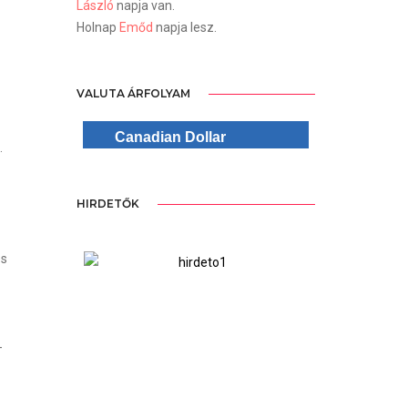
László
napja van.
Holnap
Emőd
napja lesz.
VALUTA ÁRFOLYAM
Canadian Dollar
.
HIRDETŐK
os
ree Version
WordPre
-