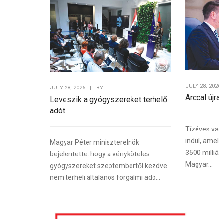
JULY 28, 202
JULY 28, 2026
|
BY
Arccal újr
Leveszik a gyógyszereket terhelő
adót
Tízéves va
indul, ame
Magyar Péter miniszterelnök
3500 milliá
bejelentette, hogy a vényköteles
Magyar...
gyógyszereket szeptembertől kezdve
nem terheli általános forgalmi adó...