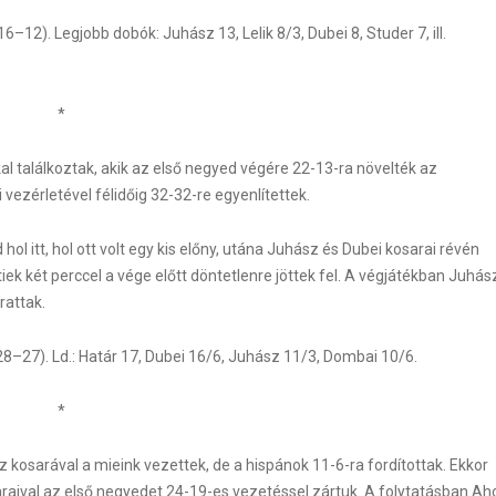
–12). Legjobb dobók: Juhász 13, Lelik 8/3, Dubei 8, Studer 7, ill.
*
l találkoztak, akik az első negyed végére 22-13-ra növelték az
vezérletével félidőig 32-32-re egyenlítettek.
hol itt, hol ott volt egy kis előny, utána Juhász és Dubei kosarai révén
ek két perccel a vége előtt döntetlenre jöttek fel. A végjátékban Juhás
rattak.
8–27). Ld.: Határ 17, Dubei 16/6, Juhász 11/3, Dombai 10/6.
*
kosarával a mieink vezettek, de a hispánok 11-6-ra fordítottak. Ekkor
raival az első negyedet 24-19-es vezetéssel zártuk. A folytatásban Ah