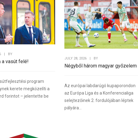
6
|
BY
JULY 28, 2026
|
BY
a a vasút felé!
Négyből három magyar győzelem
sútfejlesztési program
Az európai labdarúgó kupaporondon
lynek kerete megközelíti a
az Európa Liga és a Konferencialiga
rd forintot – jelentette be
selejtezőinek 2. fordulójában léptek
pályára...