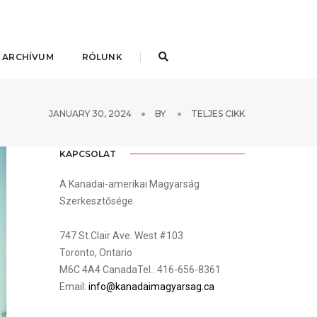
 ARCHÍVUM
RÓLUNK
JANUARY 30, 2024
BY
TELJES CIKK
KAPCSOLAT
A Kanadai-amerikai Magyarság
Szerkesztősége
747 St.Clair Ave. West #103
Toronto, Ontario
M6C 4A4 CanadaTel.: 416-656-8361
Email:
info@kanadaimagyarsag.ca