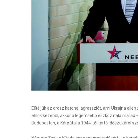
Elítéljük az orosz katonai agressziót, ami Ukrajna ellen
elnök kezéből, akkor a legerősebb eszköz nála marad 
Budapesten, a Kárpátalja 1944-től tartó időszakáról s
Németh Zsolt a Küzdelem a megmaradásért – a kárpát