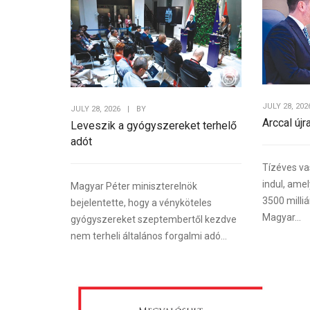
JULY 28, 202
JULY 28, 2026
|
BY
Arccal újr
Leveszik a gyógyszereket terhelő
adót
Tízéves va
indul, ame
Magyar Péter miniszterelnök
3500 milliá
bejelentette, hogy a vényköteles
Magyar...
gyógyszereket szeptembertől kezdve
nem terheli általános forgalmi adó...