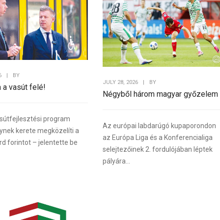
6
|
BY
JULY 28, 2026
|
BY
a a vasút felé!
Négyből három magyar győzelem
sútfejlesztési program
Az európai labdarúgó kupaporondon
lynek kerete megközelíti a
az Európa Liga és a Konferencialiga
rd forintot – jelentette be
selejtezőinek 2. fordulójában léptek
pályára...