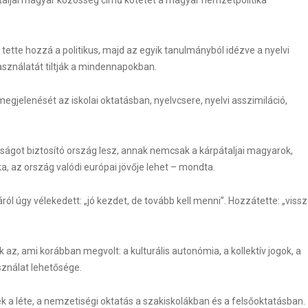
tette hozzá a politikus, majd az egyik tanulmányból idézve a nyelvi
asználatát tiltják a mindennapokban.
gjelenését az iskolai oktatásban, nyelvcsere, nyelvi asszimiláció,
WordPress Carousel F
ságot biztosító ország lesz, annak nemcsak a kárpátaljai magyarok,
 az ország valódi európai jövője lehet – mondta.
ól úgy vélekedett: „jó kezdet, de tovább kell menni”. Hozzátette: „viss
 az, ami korábban megvolt: a kulturális autonómia, a kollektív jogok, a
sználat lehetősége.
 a léte, a nemzetiségi oktatás a szakiskolákban és a felsőoktatásban.