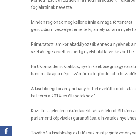
foglalatának nevezte.
Minden régiónak meg kellene írnia a maga történetét – 
genocídium veszélyét emelte ki, amely során a nyelv h
Rámutatott: amikor akadályozzák ennek a nyelvnek a me
szélsőséges esetben pedig nyelvhalál következhet be.
Ha Ukrajna demokratikus, nyelvi kisebbségi nagyvonalú
hanem Ukrajna népe számára a legfontosabb hozadéka,
A kisebbségi törvény néhány héttel ezelőtti módosításár
kell térni a 2014-es állapotokhoz.”
Közölte: a jelenlegi ukrán kisebbségvédelemből hiányzik
parlamenti képviselet garantálása, a hivatalos nyelvha
Továbbá a kisebbségi oktatásnak mint jogintézménynek