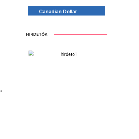
Canadian Dollar
HIRDETŐK
ree Version
WordPre
za