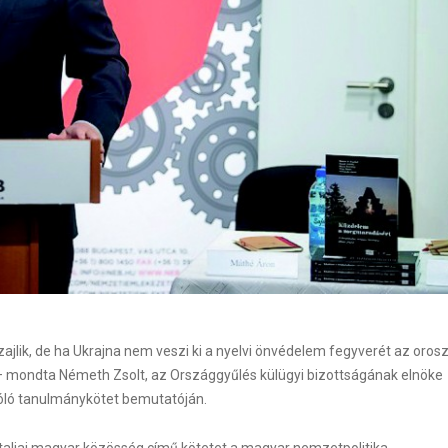
 zajlik, de ha Ukrajna nem veszi ki a nyelvi önvédelem fegyverét az oros
– mondta Németh Zsolt, az Országgyűlés külügyi bizottságának elnöke
zóló tanulmánykötet bemutatóján.
aljai magyar közösség című kötetet a magyar nemzetpolitika