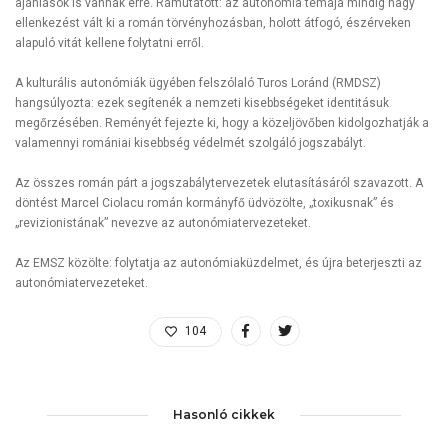
ajánlások is vannak erre. Rámutatott: az autonómia témája mindig nagy
ellenkezést vált ki a román törvényhozásban, holott átfogó, észérveken
alapuló vitát kellene folytatni erről.
A kulturális autonómiák ügyében felszólaló Turos Loránd (RMDSZ)
hangsúlyozta: ezek segítenék a nemzeti kisebbségeket identitásuk
megőrzésében. Reményét fejezte ki, hogy a közeljövőben kidolgozhatják a
valamennyi romániai kisebbség védelmét szolgáló jogszabályt.
Az összes román párt a jogszabálytervezetek elutasításáról szavazott. A
döntést Marcel Ciolacu román kormányfő üdvözölte, „toxikusnak” és
„revizionistának” nevezve az autonómiatervezeteket.
Az EMSZ közölte: folytatja az autonómiaküzdelmet, és újra beterjeszti az
autonómiatervezeteket.
104
Hasonló cikkek