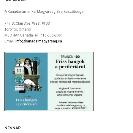
A Kanadai-amerikai Magyarság Szerkesztősége
747 St.Clair Ave. West #103
Toronto, Ontario
M6C 4A4 CanadaTel.: 416-656-8361
Email:
info@kanadaimagyarsag.ca
NÉVNAP