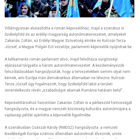
Villámgyorsan elutasította a román képviselőház, majd a szenátus is
Székelyföld és az erdélyi magyarság autonómiatervezeteit, amelyeket
Zakariás Zoltán, az Erdélyi Magyar Szövetség elnöke és Kulcsár-Terza
József, a Magyar Polgári Erő vezetője, parlamenti képviselők nyújtottak be.
A kétkamarás román parlament alsó-, majd felsőháza sürgősségi
eljárással tárgyalta a három autonómiatervezetet. A kezdeményezők
felszólalásukban hangsúlyozták, hogy a tervezetekben semmi olyat nem
kérnek, ami Európa más demokratikus államaiban ne létezne. Kulcsár-
Terza József úgy fogalmazott, hogy Székelyföld lakói a területi
önrendelkezés révén „szabadságot akarnak Románia határain belül”.
Képviselőtársához hasonlóan Zakariás Zoltán is a párbeszéd fontosságát
hangsúlyozta, és a magyar nemzeti közösség kulturális autonómiájára a
vajdasági példát ajánlotta a képviselők figyelmébe.
A szenátusban Császár Károly (RMDSZ) hangsúlyozta: a nemzeti
kisebbségek Európa számos államában autonómiát élveznek, uniós