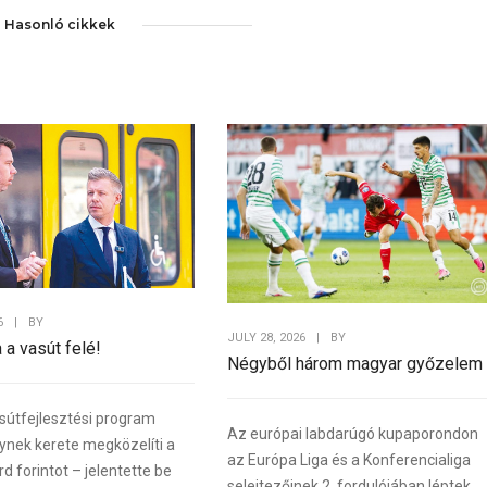
Hasonló cikkek
6
|
BY
JULY 28, 2026
|
BY
a a vasút felé!
Négyből három magyar győzelem
sútfejlesztési program
Az európai labdarúgó kupaporondon
lynek kerete megközelíti a
az Európa Liga és a Konferencialiga
rd forintot – jelentette be
selejtezőinek 2. fordulójában léptek