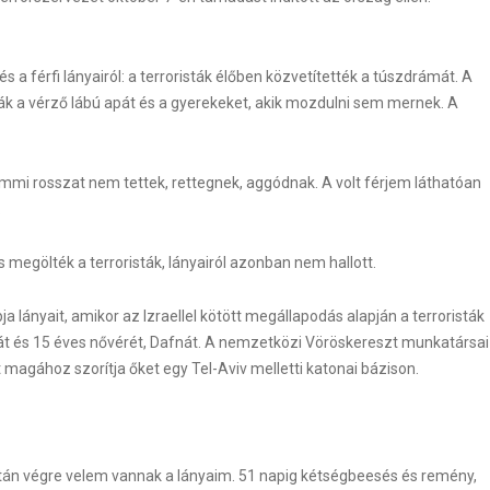
és a férfi lányairól: a terroristák élőben közvetítették a túszdrámát. A
tják a vérző lábú apát és a gyerekeket, akik mozdulni sem mernek. A
semmi rosszat nem tettek, rettegnek, aggódnak. A volt férjem láthatóan
.
s megölték a terroristák, lányairól azonban nem hallott.
 lányait, amikor az Izraellel kötött megállapodás alapján a terroristák
lát és 15 éves nővérét, Dafnát. A nemzetközi Vöröskereszt munkatársai
 magához szorítja őket egy Tel-Aviv melletti katonai bázison.
tán végre velem vannak a lányaim. 51 napig kétségbeesés és remény,