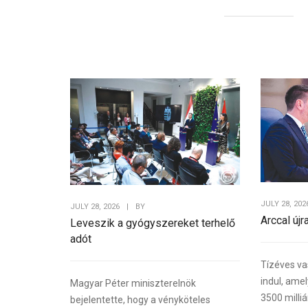
JULY 28, 202
JULY 28, 2026
|
BY
Arccal újr
Leveszik a gyógyszereket terhelő
adót
Tízéves va
indul, ame
Magyar Péter miniszterelnök
3500 milliá
bejelentette, hogy a vényköteles