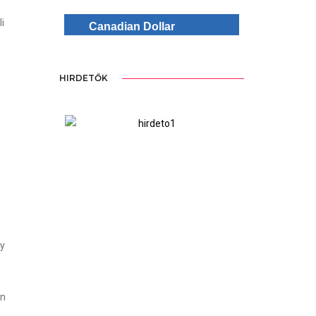
i
Canadian Dollar
HIRDETŐK
ree Version
WordPre
gy
an