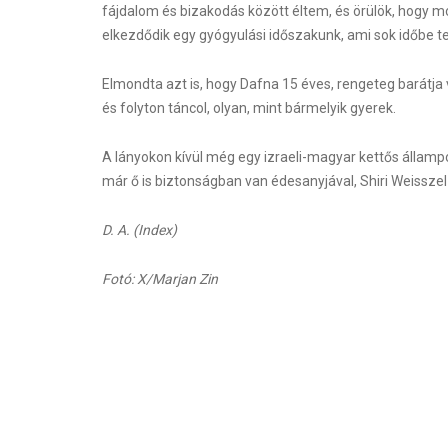
fájdalom és bizakodás között éltem, és örülök, hogy mo
elkezdődik egy gyógyulási időszakunk, ami sok időbe tel
Elmondta azt is, hogy Dafna 15 éves, rengeteg barátja v
és folyton táncol, olyan, mint bármelyik gyerek.
A lányokon kívül még egy izraeli-magyar kettős államp
már ő is biztonságban van édesanyjával, Shiri Weisszel
D. A. (Index)
Fotó: X/Marjan Zin