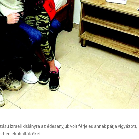
izraeli kislányra az édesanyjuk volt férje és annak párja vigyázott,
rben elrabolták őket.