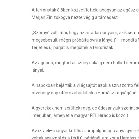
A terroristák élőben közvetítették, ahogyan az egész 
Marjan Zin zokogva nézte végig a támadást.
„Szörnyű volt látni, hogy az ártatlan lányaim, akik sem
megsebesült, mégis próbálta óvni a lányait” – mondta M
férjét és új párját is megölték a terroristák.
Az aggódó, megtört asszony sokáig nem hallott semmit
lányai.
A napokban bejárták a világsajtót azok a szívszorító fe
ötvenegy nap után szabadultak a Hamász fogságából.
A gyerekek nem sérültek meg, de édesanyjuk szerint sok
interjúban, amelyet a magyar RTL Híradó is közölt.
Az izraeli–magyar kettős állampolgárságú anya gyereke
voltak apjuknál és a férfi új párjánál, amikor a Hamász