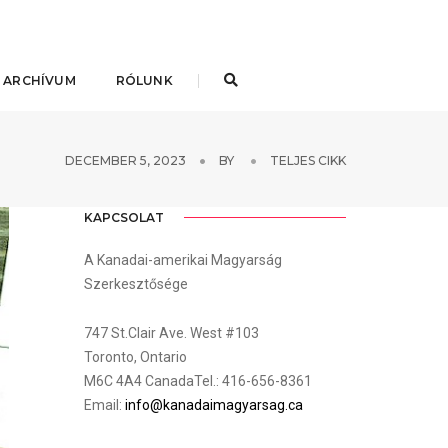
 ARCHÍVUM
RÓLUNK
DECEMBER 5, 2023
BY
TELJES CIKK
KAPCSOLAT
A Kanadai-amerikai Magyarság
Szerkesztősége
747 St.Clair Ave. West #103
Toronto, Ontario
M6C 4A4 CanadaTel.: 416-656-8361
Email:
info@kanadaimagyarsag.ca