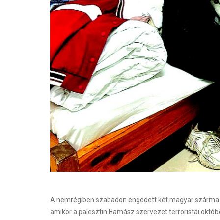
A nemrégiben szabadon engedett két magyar származású 
amikor a palesztin Hamász szervezet terroristái októbe