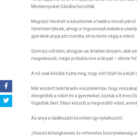
Mindannyiukat Gázába hurcolták.
Megrázó felvételt is készítettek a halálra rémült párról 
felvételen látszik, ahogy a fegyveresek kiabálva utasí
gyerekek anyja azt mondta, sírva nézte végig a videót.
Szörnyű volt látni, ahogyan az ártatlan lányaim, akik 
megsebesült, mégis próbálta óvni a lányait – idézte fel
A nő csak később tudta meg, hogy volt férjét és párját i
Már kezdett belefáradni a küzdelembe, hogy visszakapja
elengedték a nőket és a gyerekeket, köztük a 8 éves E
Share
fogadták őket. Ekkor készült a megrendítő videó, amint
Tweet
Az anya a találkozást követően így nyilatkozott:
„Hosszú kétségbeesés és rettenetes bizonytalanság u