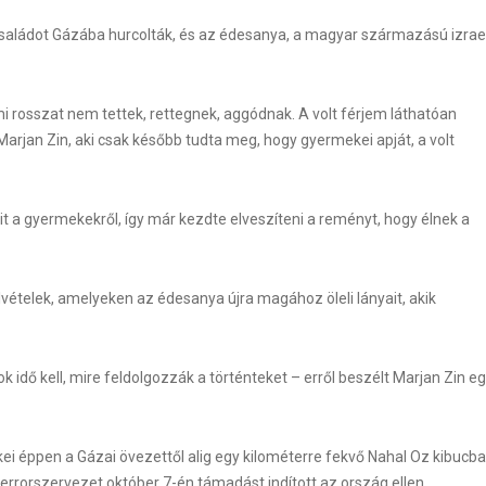
családot Gázába hurcolták, és az édesanya, a magyar származású izrael
mi rosszat nem tettek, rettegnek, aggódnak. A volt férjem láthatóan
arjan Zin, aki csak később tudta meg, hogy gyermekei apját, a volt
WordPress Carousel F
 a gyermekekről, így már kezdte elveszíteni a reményt, hogy élnek a
lvételek, amelyeken az édesanya újra magához öleli lányait, akik
 idő kell, mire feldolgozzák a történteket – erről beszélt Marjan Zin e
i éppen a Gázai övezettől alig egy kilométerre fekvő Nahal Oz kibucb
 terrorszervezet október 7-én támadást indított az ország ellen.