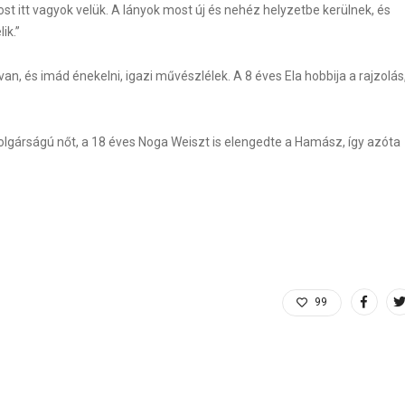
st itt vagyok velük. A lányok most új és nehéz helyzetbe kerülnek, és
ik.”
an, és imád énekelni, igazi művészlélek. A 8 éves Ela hobbija a rajzolás
olgárságú nőt, a 18 éves Noga Weiszt is elengedte a Hamász, így azóta
99