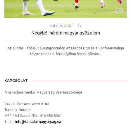
JULY 28, 2026
|
BY
Négyből három magyar győzelem
Az európai labdarúgó kupaporondon az Európa Liga és a Konferencialiga
selejtezőinek 2. fordulójában léptek pályára...
KAPCSOLAT
A Kanadai-amerikai Magyarság Szerkesztősége
747 St.Clair Ave. West #103
Toronto, Ontario
M6C 4A4 CanadaTel.: 416-656-8361
Email:
info@kanadaimagyarsag.ca