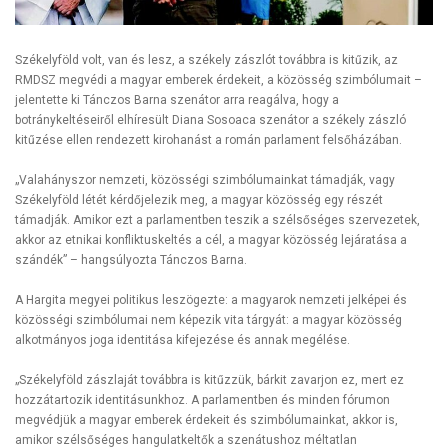
Székelyföld volt, van és lesz, a székely zászlót továbbra is kitűzik, az
RMDSZ megvédi a magyar emberek érdekeit, a közösség szimbólumait –
jelentette ki Tánczos Barna szenátor arra reagálva, hogy a
botránykeltéseiről elhíresült Diana Sosoaca szenátor a székely zászló
kitűzése ellen rendezett kirohanást a román parlament felsőházában.
„Valahányszor nemzeti, közösségi szimbólumainkat támadják, vagy
Székelyföld létét kérdőjelezik meg, a magyar közösség egy részét
támadják. Amikor ezt a parlamentben teszik a szélsőséges szervezetek,
akkor az etnikai konfliktuskeltés a cél, a magyar közösség lejáratása a
szándék” – hangsúlyozta Tánczos Barna.
A Hargita megyei politikus leszögezte: a magyarok nemzeti jelképei és
közösségi szimbólumai nem képezik vita tárgyát: a magyar közösség
alkotmányos joga identitása kifejezése és annak megélése.
„Székelyföld zászlaját továbbra is kitűzzük, bárkit zavarjon ez, mert ez
hozzátartozik identitásunkhoz. A parlamentben és minden fórumon
megvédjük a magyar emberek érdekeit és szimbólumainkat, akkor is,
amikor szélsőséges hangulatkeltők a szenátushoz méltatlan