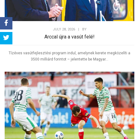
JULY 28, 2026
|
BY
Share
Arccal újra a vasút felé!
Tweet
Tízéves vasútfejlesztési program indul, amelynek kerete megközelíti a
3500 milliárd forintot – jelentette be Magyar...