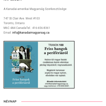
A Kanadai-amerikai Magyarság Szerkesztősége
747 St.Clair Ave. West #103
Toronto, Ontario
M6C 4A4 CanadaTel.: 416-656-8361
Email:
info@kanadaimagyarsag.ca
NÉVNAP