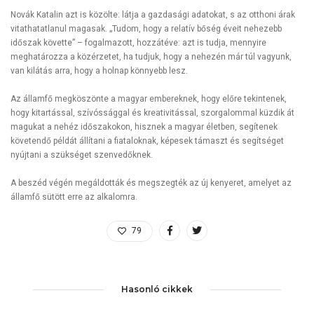
Novák Katalin azt is közölte: látja a gazdasági adatokat, s az otthoni árak
vitathatatlanul magasak. „Tudom, hogy a relatív bőség éveit nehezebb
időszak követte” – fogalmazott, hozzátéve: azt is tudja, mennyire
meghatározza a közérzetet, ha tudjuk, hogy a nehezén már túl vagyunk,
van kilátás arra, hogy a holnap könnyebb lesz.
Az államfő megköszönte a magyar embereknek, hogy előre tekintenek,
hogy kitartással, szívóssággal és kreativitással, szorgalommal küzdik át
magukat a nehéz időszakokon, hisznek a magyar életben, segítenek
követendő példát állítani a fiataloknak, képesek támaszt és segítséget
nyújtani a szükséget szenvedőknek.
A beszéd végén megáldották és megszegték az új kenyeret, amelyet az
államfő sütött erre az alkalomra.
79
Hasonló cikkek