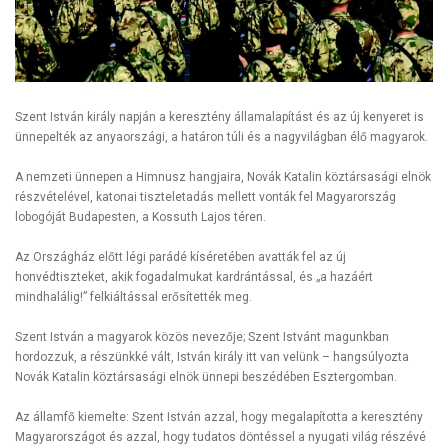
Szent István király napján a keresztény államalapítást és az új kenyeret is
ünnepelték az anyaországi, a határon túli és a nagyvilágban élő magyarok.
A nemzeti ünnepen a Himnusz hangjaira, Novák Katalin köztársasági elnök
részvételével, katonai tiszteletadás mellett vonták fel Magyarország
lobogóját Budapesten, a Kossuth Lajos téren.
Az Országház előtt légi parádé kíséretében avatták fel az új
honvédtiszteket, akik fogadalmukat kardrántással, és „a hazáért
mindhalálig!” felkiáltással erősítették meg.
Szent István a magyarok közös nevezője; Szent Istvánt magunkban
hordozzuk, a részünkké vált, István király itt van velünk – hangsúlyozta
Novák Katalin köztársasági elnök ünnepi beszédében Esztergomban.
Az államfő kiemelte: Szent István azzal, hogy megalapította a keresztény
Magyarországot és azzal, hogy tudatos döntéssel a nyugati világ részévé