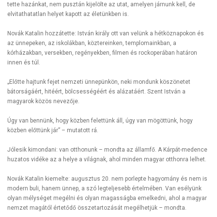
tette hazánkat, nem pusztán kijelölte az utat, amelyen járnunk kell, de
elvitathatatlan helyet kapott az életünkben is.
Novák Katalin hozzátette: István király ott van velünk a hétköznapokon és
az ünnepeken, az iskolákban, köztereinken, templomainkban, a
kórházakban, versekben, regényekben, filmen és rockoperában határon
innen és túl.
„Előtte hajtunk fejet nemzeti ünnepünkön, neki mondunk köszönetet
bátorságáért, hitéért, bölcsességéért és alázatáért. Szent István a
magyarok közös nevezője.
Úgy van bennünk, hogy közben felettünk áll, úgy van mögöttünk, hogy
közben előttünk jár” – mutatott rá.
Jólesik kimondani: van otthonunk – mondta az államfő. A Kárpát-medence
huzatos vidéke az a helye a világnak, ahol minden magyar otthonra lelhet.
Novák Katalin kiemelte: augusztus 20. nem porlepte hagyomány és nem is
modern buli, hanem ünnep, a szó legteljesebb értelmében. Van esélyünk
olyan mélységet megélni és olyan magasságba emelkedni, ahol a magyar
nemzet magától értetődő összetartozását megélhetjük – mondta.