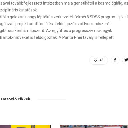
sával továbbfejlesztett intézetben ma a genetikától a kozmológiáig, a
ciplináris kutatások.
jától a galaxisok nagy léptékű szerkezetét felmérő SDSS programig ívelt
agászati projekt adattároló és -feldolgozó szoftverrendszerét.
itárosaként is népszerű. Az együttes a progresszív rock egyik
Bartók-műveket is feldolgoztak. A Panta Rhei tavaly is fellépett
48
Hasonló cikkek