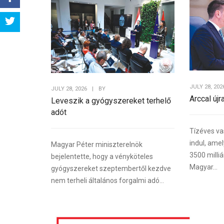
Share
Tweet
JULY 28, 202
JULY 28, 2026
|
BY
Arccal újr
Leveszik a gyógyszereket terhelő
adót
Tízéves va
indul, ame
Magyar Péter miniszterelnök
3500 milliá
bejelentette, hogy a vényköteles
Magyar...
gyógyszereket szeptembertől kezdve
nem terheli általános forgalmi adó...