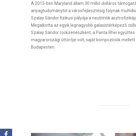
A 2015-ben Maryland állam 30 millió dolláros támogatá
anyagtudománytól a városfejlesztésig folynak multidisz
Szalay Sándor fizikusi pályája a neutrínók asztrofiziká
Megalkotta az egyik legnagyobb galaxistérképező csill
Szalay Sándor rockzenészként, a Panta Rhei együttes g
magyarországi úttörője volt, saját kompozíciók mellett 
Budapesten.