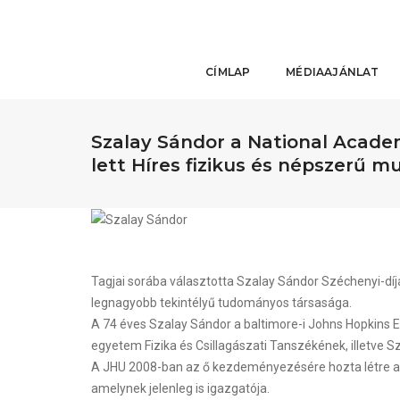
CÍMLAP
MÉDIAAJÁNLAT
Szalay Sándor a National Acade
lett Híres fizikus és népszerű m
Tagjai sorába választotta Szalay Sándor Széchenyi-díj
legnagyobb tekintélyű tudományos társasága.
A 74 éves Szalay Sándor a baltimore-i Johns Hopkins 
egyetem Fizika és Csillagászati Tanszékének, illetv
A JHU 2008-ban az ő kezdeményezésére hozta létre az
amelynek jelenleg is igazgatója.