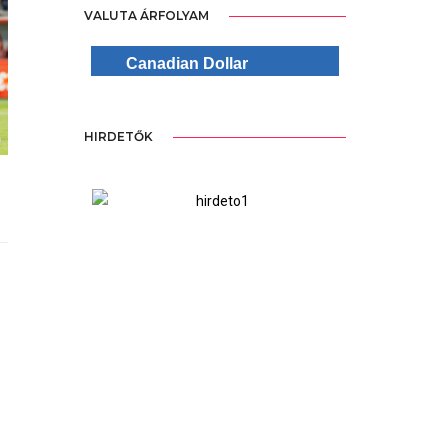
VALUTA ÁRFOLYAM
Canadian Dollar
HIRDETŐK
ree Version
WordPre