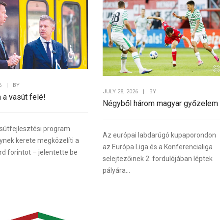
6
|
BY
JULY 28, 2026
|
BY
a a vasút felé!
WordPress Carousel F
Négyből három magyar győzelem
sútfejlesztési program
Az európai labdarúgó kupaporondon
lynek kerete megközelíti a
az Európa Liga és a Konferencialiga
rd forintot – jelentette be
selejtezőinek 2. fordulójában léptek
pályára...