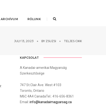
 ARCHÍVUM
RÓLUNK
JULY 13, 2023
BY
ZSUZSI
TELJES CIKK
KAPCSOLAT
A Kanadai-amerikai Magyarság
Szerkesztősége
747 St.Clair Ave. West #103
z
Toronto, Ontario
M6C 4A4 CanadaTel.: 416-656-8361
Email:
info@kanadaimagyarsag.ca