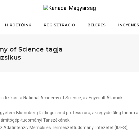
HIRDETŐINK
REGISZTRÁCIÓ
BELÉPÉS
INGYENES
my of Science tagja
uzsikus
as fizikust a National Academy of Science, az Egyesült Államok
Egyetem Bloomberg Distinguished professzora, aki egyidejűleg tanára a
e Számítógép-tudományi Tanszékének.
 Adatintenzív Mérnöki és Természettudományi Intézetét (IDIES),