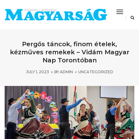
Toggle
Navigat
Pergős táncok, finom ételek,
kézműves remekek – Vidám Magyar
Nap Torontóban
JULY 1, 2023
BY
ADMIN
UNCATEGORIZED