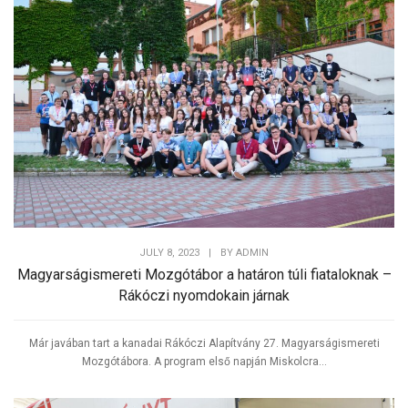
JULY 8, 2023
|
BY
ADMIN
Magyarságismereti Mozgótábor a határon túli fiataloknak –
Rákóczi nyomdokain járnak
Már javában tart a kanadai Rákóczi Alapítvány 27. Magyarságismereti
Mozgótábora. A program első napján Miskolcra...