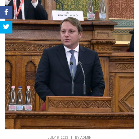
Share
Tweet
JULY 8, 2023
|
BY
ADMIN