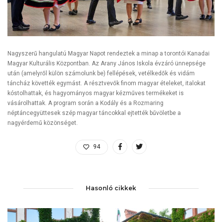
Nagyszerű hangulatú Magyar Napot rendeztek a minap a torontói Kanadai
Magyar Kulturális Központban. Az Arany János Iskola évzáró ünnepsége
után (amelyről külön számolunk be) fellépések, vetélkedők és vidám
táncház követték egymást. A résztvevők finom magyar ételeket, italokat
kóstolhattak, és hagyományos magyar kézműves termékeket is
vásárolhattak. A program során a Kodály és a Rozmaring
néptáncegyüttesek szép magyar táncokkal ejtették bűvöletbe a
nagyérdemű közönséget.
94
Hasonló cikkek