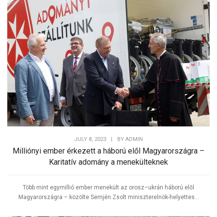
JULY 8, 2023
|
BY
ADMIN
Milliónyi ember érkezett a háború elől Magyarországra –
Karitatív adomány a menekülteknek
Több mint egymillió ember menekült az orosz–ukrán háború elől
Magyarországra – közölte Semjén Zsolt miniszterelnök-helyettes...