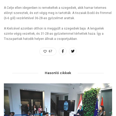
A Celje ellen idegenben is remekeltek a szegediek, akik hamar tetemes
előnyt szereztek, és ezt végig meg is tartották. A tiszaiak Bodó és Frimmel
(6-6 gól) vezérletével 36-28-as győzelmet arattak.
A Kielcével azonban otthon is meggyűlt a szegediek baja. A lengyelek
szinte végig vezettek, és 31-28-as győzelemmel térhettek haza. Így a
Tisza-partiak hatodik helyen állnak a csoportjukban.
67
Hasonló cikkek