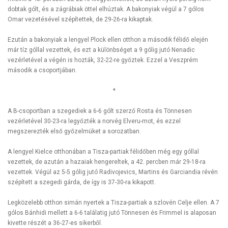
dobtak gólt, és a zágrábiak öttel elhúztak. A bakonyiak végül a 7 gólos
Omar vezetésével szépítettek, de 29-26-ra kikaptak.
Ezután a bakonyiak a lengyel Plock ellen otthon a második félidő elején
már tíz góllal vezettek, és ezt a különbséget a 9 gólig jutó Nenadic
vezérletével a végén is hozták, 32-22-re győztek. Ezzel a Veszprém
második a csoportjában.
*
A B-csoportban a szegediek a 6-6 gólt szerző Rosta és Tönnesen
vezérletével 30-23-ra legyőzték a norvég Elveru-mot, és ezzel
megszerezték első győzelmüket a sorozatban.
A lengyel Kielce otthonában a Tisza-partiak félidőben még egy góllal
vezettek, de azután a hazaiak hengereltek, a 42. percben már 29-18-ra
vezettek. Végül az 5-5 gólig jutó Radivojevics, Martins és Garciandia révén
szépített a szegedi gárda, de így is 37-30-ra kikapott.
Legközelebb otthon simán nyertek a Tisza-partiak a szlovén Celje ellen. A 7
gólos Bánhidi mellett a 6-6 találatig jutó Tönnesen és Frimmel is alaposan
kivette részét a 36-27-es sikerből.