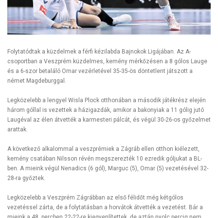
Folytatódtak a küzdelmek a férfi kézilabda Bajnokok Ligájában. Az A-
csoportban a Veszprém küzdelmes, kemény mérkőzésen a 8 gólos Lauge
és a 6-szor betaláló Omar vezérletével 35-35-ös döntetlent játszott a
német Magdeburggal.
Legközelebb a lengyel Wisla Plock otthonában a második játékrész elején
három góllal is vezettek a házigazdák, amikor a bakonyiak a 11 gólig jutó
Laugéval az élen átvették a karmesteri pálcát, és végül 30-26-os győzelmet
arattak.
A következő alkalommal a veszprémiek a Zágráb ellen otthon kiélezett,
kemény csatában Nilsson révén megszerezték 10 ezredik góljukat a BL-
ben. A mieink végül Nenadics (6 gól), Marguc (5), Omar (5) vezetésével 32-
28-ra győztek.
Legközelebb a Veszprém Zágrábban az első félidőt még kétgólos
vezetéssel zárta, de a folytatásban a horvátok átvették a vezetést. Bár a
mieink a 48. percben 22-22-re kiegyenlítettek, de aztán nyolc percig nem