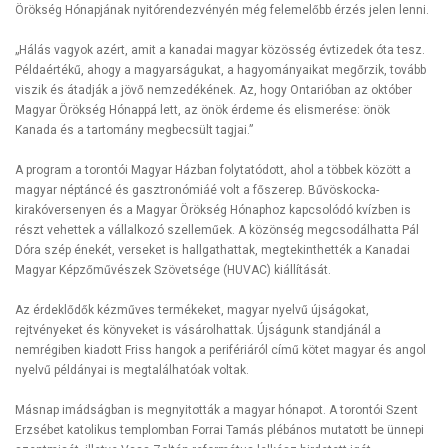
Örökség Hónapjának nyitórendezvényén még felemelőbb érzés jelen lenni.
„Hálás vagyok azért, amit a kanadai magyar közösség évtizedek óta tesz.
Példaértékű, ahogy a magyarságukat, a hagyományaikat megőrzik, tovább
viszik és átadják a jövő nemzedékének. Az, hogy Ontarióban az október
Magyar Örökség Hónappá lett, az önök érdeme és elismerése: önök
Kanada és a tartomány megbecsült tagjai.”
A program a torontói Magyar Házban folytatódott, ahol a többek között a
magyar néptáncé és gasztronómiáé volt a főszerep. Bűvöskocka-
kirakóversenyen és a Magyar Örökség Hónaphoz kapcsolódó kvízben is
részt vehettek a vállalkozó szelleműek. A közönség megcsodálhatta Pál
Dóra szép énekét, verseket is hallgathattak, megtekinthették a Kanadai
Magyar Képzőművészek Szövetsége (HUVAC) kiállítását.
Az érdeklődők kézműves termékeket, magyar nyelvű újságokat,
rejtvényeket és könyveket is vásárolhattak. Újságunk standjánál a
nemrégiben kiadott Friss hangok a perifériáról című kötet magyar és angol
nyelvű példányai is megtalálhatóak voltak.
Másnap imádságban is megnyitották a magyar hónapot. A torontói Szent
Erzsébet katolikus templomban Forrai Tamás plébános mutatott be ünnepi