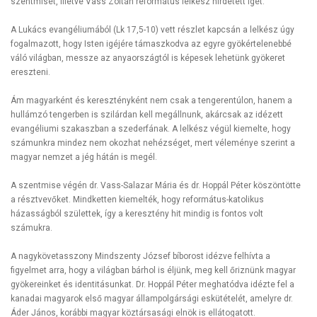
szentmisét, illetve Vass Zoltán református lelkész hirdetett igét.
A Lukács evangéliumából (Lk 17,5-10) vett részlet kapcsán a lelkész úgy
fogalmazott, hogy Isten igéjére támaszkodva az egyre gyökértelenebbé
váló világban, messze az anyaországtól is képesek lehetünk gyökeret
ereszteni.
Ám magyarként és keresztényként nem csak a tengerentúlon, hanem a
hullámzó tengerben is szilárdan kell megállnunk, akárcsak az idézett
evangéliumi szakaszban a szederfának. A lelkész végül kiemelte, hogy
számunkra mindez nem okozhat nehézséget, mert véleménye szerint a
magyar nemzet a jég hátán is megél.
A szentmise végén dr. Vass-Salazar Mária és dr. Hoppál Péter köszöntötte
a résztvevőket. Mindketten kiemelték, hogy református-katolikus
házasságból születtek, így a keresztény hit mindig is fontos volt
számukra.
A nagykövetasszony Mindszenty József bíborost idézve felhívta a
figyelmet arra, hogy a világban bárhol is éljünk, meg kell őriznünk magyar
gyökereinket és identitásunkat. Dr. Hoppál Péter meghatódva idézte fel a
kanadai magyarok első magyar állampolgársági eskütételét, amelyre dr.
Áder János, korábbi magyar köztársasági elnök is ellátogatott.