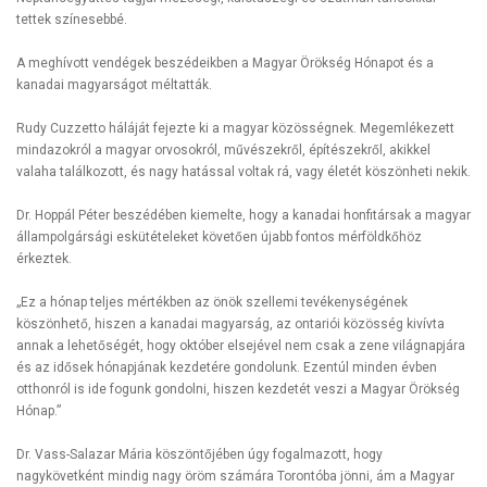
tettek színesebbé.
A meghívott vendégek beszédeikben a Magyar Örökség Hónapot és a
kanadai magyarságot méltatták.
Rudy Cuzzetto háláját fejezte ki a magyar közösségnek. Megemlékezett
mindazokról a magyar orvosokról, művészekről, építészekről, akikkel
valaha találkozott, és nagy hatással voltak rá, vagy életét köszönheti nekik.
Dr. Hoppál Péter beszédében kiemelte, hogy a kanadai honfitársak a magyar
állampolgársági eskütételeket követően újabb fontos mérföldkőhöz
érkeztek.
„Ez a hónap teljes mértékben az önök szellemi tevékenységének
köszönhető, hiszen a kanadai magyarság, az ontariói közösség kivívta
annak a lehetőségét, hogy október elsejével nem csak a zene világnapjára
és az idősek hónapjának kezdetére gondolunk. Ezentúl minden évben
otthonról is ide fogunk gondolni, hiszen kezdetét veszi a Magyar Örökség
Hónap.”
Dr. Vass-Salazar Mária köszöntőjében úgy fogalmazott, hogy
nagykövetként mindig nagy öröm számára Torontóba jönni, ám a Magyar