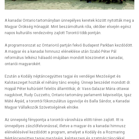
A kanadai Ontario tartományban ünnepélyes keretek között nyitották meg a
Magyar Örökség Hónapját. Mint beszámoltunk róla, október elsején egész
napos kulturális rendezvény zajlott Torontó több pontján.
A programsorozat az Ontario-tó partján fekvő Budapest Parkban kezdődött.
A magyar és a kanadai himnusz eléneklése után Szabó Péter Pál
református lelkész hálaadó imájában mondott köszönetet a kanadai,
ontariói magyarokért.
Ezután a Kodály néptáncegyüttes tagjai és vendégei Mezőséget és
Kalotaszeget hozták el néhány tánc erejéig. Ünnepi beszédet mondott dr.
Hoppál Péter kultúráért felelős államtitkár, dr. Vass-Salazar Mária ottawai
nagykövet, Rudy Cuzzetto, Ontario tartomány parlamenti képviselője, Igaz
Máté Árpád, a torontói főkonzulátus ügyvivője és Balla Sándor, a Kanadai
Magyar Vállalkozók Szövetségének elnöke.
Az ünnepség fénypontja a torontói városháza előtti téren zajlott. Itt is
ünnepélyes zászlófelvonással, illetve a magyar és a kanadai himnusz
eléneklésével kezdődött a program, amelyet a Kodály és a Rozmaring
Néptáncegyüttes tagjai mezőségi, kalotaszegi és szatmári táncokkal