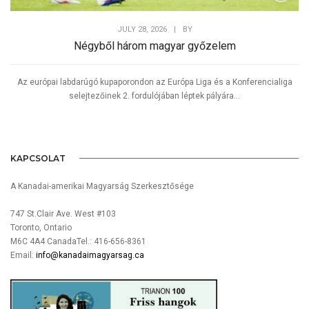
JULY 28, 2026
|
BY
Négyből három magyar győzelem
Az európai labdarúgó kupaporondon az Európa Liga és a Konferencialiga
selejtezőinek 2. fordulójában léptek pályára...
KAPCSOLAT
A Kanadai-amerikai Magyarság Szerkesztősége
747 St.Clair Ave. West #103
Toronto, Ontario
M6C 4A4 CanadaTel.: 416-656-8361
Email:
info@kanadaimagyarsag.ca