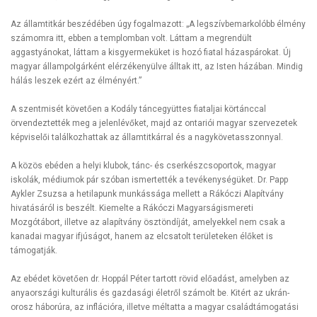
Az államtitkár beszédében úgy fogalmazott: „A legszívbemarkolóbb élmény
számomra itt, ebben a templomban volt. Láttam a megrendült
aggastyánokat, láttam a kisgyermeküket is hozó fiatal házaspárokat. Új
magyar állampolgárként elérzékenyülve álltak itt, az Isten házában. Mindig
hálás leszek ezért az élményért.”
A szentmisét követően a Kodály táncegyüttes fiataljai körtánccal
örvendeztették meg a jelenlévőket, majd az ontariói magyar szervezetek
képviselői találkozhattak az államtitkárral és a nagykövetasszonnyal.
A közös ebéden a helyi klubok, tánc- és cserkészcsoportok, magyar
iskolák, médiumok pár szóban ismertették a tevékenységüket. Dr. Papp
Aykler Zsuzsa a hetilapunk munkássága mellett a Rákóczi Alapítvány
hivatásáról is beszélt. Kiemelte a Rákóczi Magyarságismereti
Mozgótábort, illetve az alapítvány ösztöndíját, amelyekkel nem csak a
kanadai magyar ifjúságot, hanem az elcsatolt területeken élőket is
támogatják.
Az ebédet követően dr. Hoppál Péter tartott rövid előadást, amelyben az
anyaországi kulturális és gazdasági életről számolt be. Kitért az ukrán-
orosz háborúra, az inflációra, illetve méltatta a magyar családtámogatási