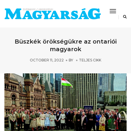
Toggle
Navigat
Büszkék örökségükre az ontariói
magyarok
OCTOBER 11, 2022
BY
TELJES CIKK