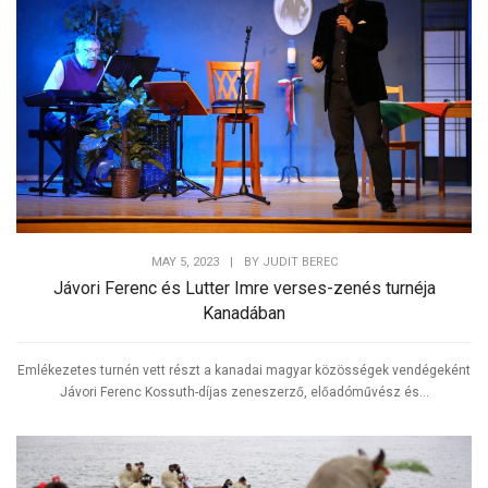
MAY 5, 2023
|
BY
JUDIT BEREC
Jávori Ferenc és Lutter Imre verses-zenés turnéja
Kanadában
Emlékezetes turnén vett részt a kanadai magyar közösségek vendégeként
Jávori Ferenc Kossuth-díjas zeneszerző, előadóművész és...