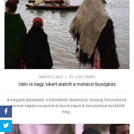
MARCH 4, 2023
|
BY
JUDIT BEREC
Idén is nagy sikert aratott a mohácsi busójárás
A megújult pajtaépület, a Kultúrkikötő átadásával, farsangi felvonulással,
gyermek néptánccsoportok és busócsoportok bemutatóival kezdődött
meg...
Share