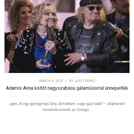
Tweet
MARCH 4, 2023
|
BY
JUDIT BEREC
Adamis Anna költőt nagyszabású gálaműsorral ünnepelték
„Igen, él egy gyöngyhajú lány, álmodtam, vagy igaz talán” – alighanem
mindenki szereti az Omega...