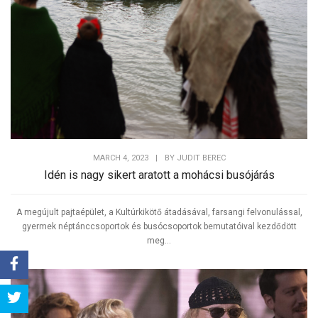
MARCH 4, 2023
|
BY
JUDIT BEREC
Idén is nagy sikert aratott a mohácsi busójárás
A megújult pajtaépület, a Kultúrkikötő átadásával, farsangi felvonulással,
gyermek néptánccsoportok és busócsoportok bemutatóival kezdődött
meg...
Share