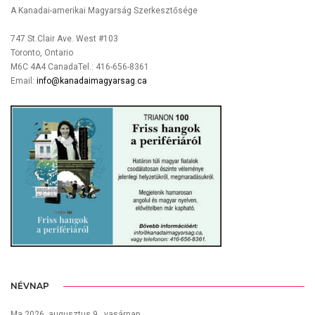
A Kanadai-amerikai Magyarság Szerkesztősége
747 St.Clair Ave. West #103
Toronto, Ontario
M6C 4A4 CanadaTel.: 416-656-8361
Email:
info@kanadaimagyarsag.ca
NÉVNAP
Ma 2026. augusztus 9., vasárnap,