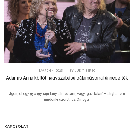
Tweet
MARCH 4, 2023
|
BY
JUDIT BEREC
Adamis Anna költőt nagyszabású gálaműsorral ünnepelték
„Igen, él egy gyöngyhajú lány, álmodtam, vagy igaz talán” – alighanem
mindenki szereti az Omega...
KAPCSOLAT