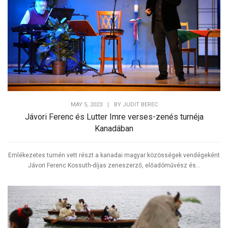
MAY 5, 2023
|
BY
JUDIT BEREC
Jávori Ferenc és Lutter Imre verses-zenés turnéja
Kanadában
Emlékezetes turnén vett részt a kanadai magyar közösségek vendégeként
Jávori Ferenc Kossuth-díjas zeneszerző, előadóművész és...