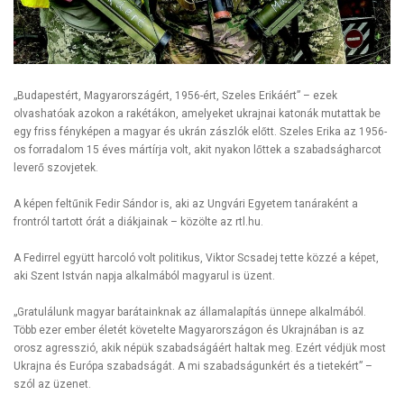
„Budapestért, Magyarországért, 1956-ért, Szeles Erikáért” – ezek
olvashatóak azokon a rakétákon, amelyeket ukrajnai katonák mutattak be
egy friss fényképen a magyar és ukrán zászlók előtt. Szeles Erika az 1956-
os forradalom 15 éves mártírja volt, akit nyakon lőttek a szabadságharcot
leverő szovjetek.
A képen feltűnik Fedir Sándor is, aki az Ungvári Egyetem tanáraként a
frontról tartott órát a diákjainak – közölte az rtl.hu.
A Fedirrel együtt harcoló volt politikus, Viktor Scsadej tette közzé a képet,
aki Szent István napja alkalmából magyarul is üzent.
„Gratulálunk magyar barátainknak az államalapítás ünnepe alkalmából.
Több ezer ember életét követelte Magyarországon és Ukrajnában is az
orosz agresszió, akik népük szabadságáért haltak meg. Ezért védjük most
Ukrajna és Európa szabadságát. A mi szabadságunkért és a tietekért” –
szól az üzenet.