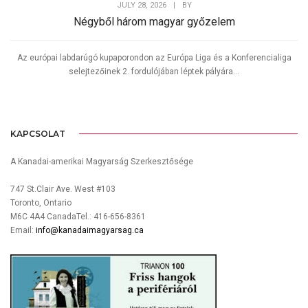
JULY 28, 2026
|
BY
Négyből három magyar győzelem
Az európai labdarúgó kupaporondon az Európa Liga és a Konferencialiga
selejtezőinek 2. fordulójában léptek pályára...
KAPCSOLAT
A Kanadai-amerikai Magyarság Szerkesztősége
747 St.Clair Ave. West #103
Toronto, Ontario
M6C 4A4 CanadaTel.: 416-656-8361
Email:
info@kanadaimagyarsag.ca