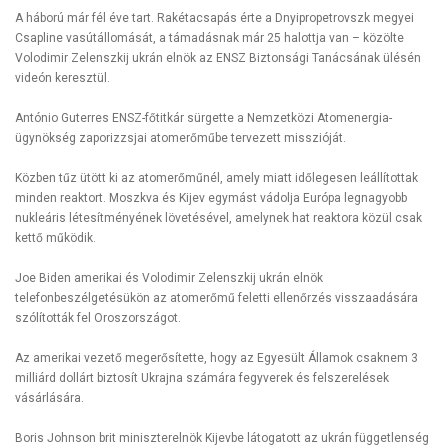
A háború már fél éve tart. Rakétacsapás érte a Dnyipropetrovszk megyei
Csapline vasútállomását, a támadásnak már 25 halottja van – közölte
Volodimir Zelenszkij ukrán elnök az ENSZ Biztonsági Tanácsának ülésén
videón keresztül.
António Guterres ENSZ-főtitkár sürgette a Nemzetközi Atomenergia-
ügynökség zaporizzsjai atomerőműbe tervezett misszióját.
Közben tűz ütött ki az atomerőműnél, amely miatt időlegesen leállítottak
minden reaktort. Moszkva és Kijev egymást vádolja Európa legnagyobb
nukleáris létesítményének lövetésével, amelynek hat reaktora közül csak
kettő működik.
Joe Biden amerikai és Volodimir Zelenszkij ukrán elnök
telefonbeszélgetésükön az atomerőmű feletti ellenőrzés visszaadására
szólították fel Oroszországot.
Az amerikai vezető megerősítette, hogy az Egyesült Államok csaknem 3
milliárd dollárt biztosít Ukrajna számára fegyverek és felszerelések
vásárlására.
Boris Johnson brit miniszterelnök Kijevbe látogatott az ukrán függetlenség