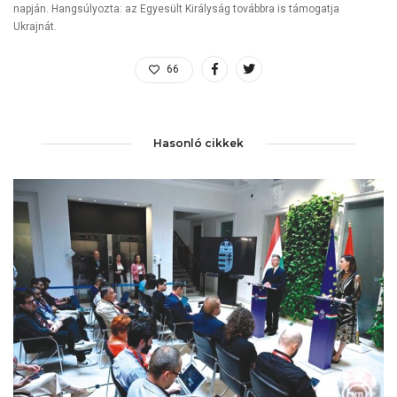
napján. Hangsúlyozta: az Egyesült Királyság továbbra is támogatja
Ukrajnát.
66
Hasonló cikkek