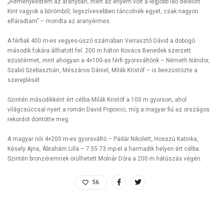
„Reménykedtem az aranyban, mert az enyém volt a legjobb idő délelőtt.
Kint vagyok a bőrömből, legszívesebben táncolnék egyet, csak nagyon
elfáradtam” – mondta az aranyérmes.
A férfiak 400 m-es vegyes-úszó számában Verrasztó Dávid a dobogó
második fokára állhatott fel. 200 m háton Kovács Benedek szerzett
ezüstérmet, mint ahogyan a 4×100-as férfi gyorsváltónk – Németh Nándor,
Szabó Szebasztián, Mészáros Dániel, Milák Kristóf – is beezüstözte a
szereplését.
Szintén másodikként ért célba Milák Kristóf a 100 m gyorson, ahol
világcsúccsal nyert a román David Popovici, míg a magyar fiú az országos
rekordot döntötte meg.
A magyar női 4×200 m-es gyorsváltó – Pádár Nikolett, Hosszú Katinka,
Késely Ajna, Ábrahám Lilla – 7:55.73 mp-el a harmadik helyen ért célba.
Szintén bronzéremnek örülhetett Molnár Dóra a 200 m hátúszás végén.
56