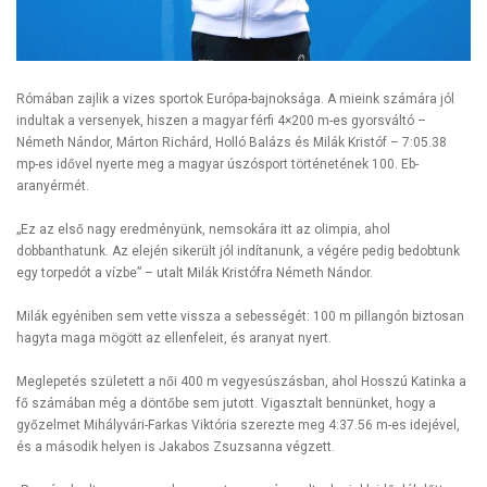
Rómában zajlik a vizes sportok Európa-bajnoksága. A mieink számára jól
indultak a versenyek, hiszen a magyar férfi 4×200 m-es gyorsváltó –
Németh Nándor, Márton Richárd, Holló Balázs és Milák Kristóf – 7:05.38
mp-es idővel nyerte meg a magyar úszósport történetének 100. Eb-
aranyérmét.
„Ez az első nagy eredményünk, nemsokára itt az olimpia, ahol
dobbanthatunk. Az elején sikerült jól indítanunk, a végére pedig bedobtunk
egy torpedót a vízbe” – utalt Milák Kristófra Németh Nándor.
Milák egyéniben sem vette vissza a sebességét: 100 m pillangón biztosan
hagyta maga mögött az ellenfeleit, és aranyat nyert.
Meglepetés született a női 400 m vegyesúszásban, ahol Hosszú Katinka a
fő számában még a döntőbe sem jutott. Vigasztalt bennünket, hogy a
győzelmet Mihályvári-Farkas Viktória szerezte meg 4:37.56 m-es idejével,
és a második helyen is Jakabos Zsuzsanna végzett.