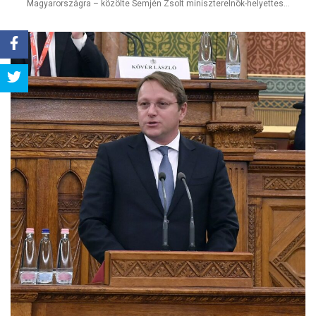
Magyarországra – közölte Semjén Zsolt miniszterelnök-helyettes...
Share
Tweet