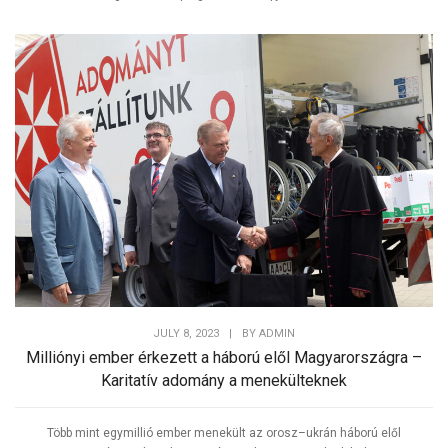
JULY 8, 2023
|
BY
ADMIN
Milliónyi ember érkezett a háború elől Magyarországra –
Karitatív adomány a menekülteknek
Több mint egymillió ember menekült az orosz–ukrán háború elől