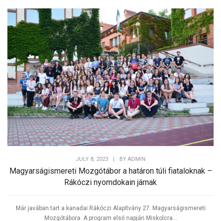
JULY 8, 2023
|
BY
ADMIN
Magyarságismereti Mozgótábor a határon túli fiataloknak –
Rákóczi nyomdokain járnak
Már javában tart a kanadai Rákóczi Alapítvány 27. Magyarságismereti
Mozgótábora. A program első napján Miskolcra...