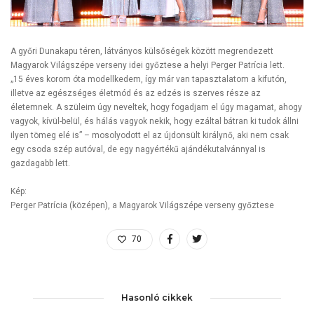
A győri Dunakapu téren, látványos külsőségek között megrendezett
Magyarok Világszépe verseny idei győztese a helyi Perger Patrícia lett.
„15 éves korom óta modellkedem, így már van tapasztalatom a kifutón,
illetve az egészséges életmód és az edzés is szerves része az
életemnek. A szüleim úgy neveltek, hogy fogadjam el úgy magamat, ahogy
vagyok, kívül-belül, és hálás vagyok nekik, hogy ezáltal bátran ki tudok állni
ilyen tömeg elé is” – mosolyodott el az újdonsült királynő, aki nem csak
egy csoda szép autóval, de egy nagyértékű ajándékutalvánnyal is
gazdagabb lett.
Kép:
Perger Patrícia (középen), a Magyarok Világszépe verseny győztese
70
Hasonló cikkek