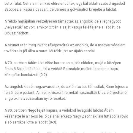
betonfalat. Néha a mieink is előrelendültek, egy bal oldali szabadrúgásból
Szoboszlai kapura csavart, de James a gólvonalról kifejelte a labdát.
A félidő hajrájában veszélyesen támadtak az angolok, de a legnagyobb
„helyzetük” az volt, amikor Orbán a saját kapuja felé fejelte a labdát, de
Dibusz hárított.
A szünet után még inkább rákapcsoltak az angolok, de a magyar védelem
továbbra is jól állta a sarat. Mi több: jött az újabb csoda!
A 70. percben Ádám tört előre harcosan a jobb oldalon, majd a középen
érkező Sallai elé tálalt, aki a vetődő Ramsdale mellett laposan a kapu
közepébe bombázott (0-2).
Az angolok kissé megzavarodtak, de aztán tovább támadtak, Kane fejese a
felső lécre pattant. A mieink viszont remekül használták ki az előrerohanó
angolok hátvédsorában nyíló réseket.
A 80. percben Nego fejelt kapura, a védőkről levágódó labdát Ádám
készítette le a 16-os bal oldalánál érkező Nagy Zsoltnak, aki futtából a rövid
alsó sarokba lőtte a labdát (0-3).