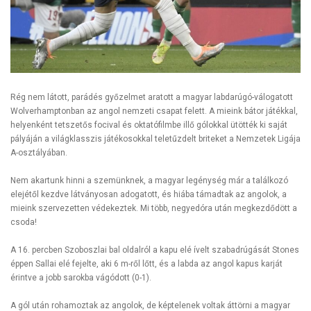
Rég nem látott, parádés győzelmet aratott a magyar labdarúgó-válogatott
Wolverhamptonban az angol nemzeti csapat felett. A mieink bátor játékkal,
helyenként tetszetős focival és oktatófilmbe illő gólokkal ütötték ki saját
pályáján a világklasszis játékosokkal teletűzdelt briteket a Nemzetek Ligája
A-osztályában.
Nem akartunk hinni a szemünknek, a magyar legénység már a találkozó
elejétől kezdve látványosan adogatott, és hiába támadtak az angolok, a
mieink szervezetten védekeztek. Mi több, negyedóra után megkezdődött a
csoda!
A 16. percben Szoboszlai bal oldalról a kapu elé ívelt szabadrúgását Stones
éppen Sallai elé fejelte, aki 6 m-ről lőtt, és a labda az angol kapus karját
érintve a jobb sarokba vágódott (0-1).
A gól után rohamoztak az angolok, de képtelenek voltak áttörni a magyar