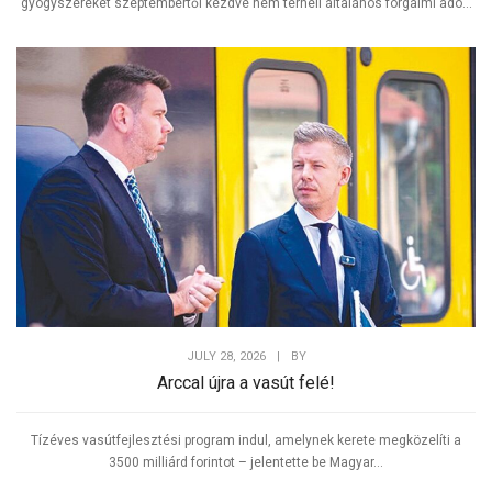
gyógyszereket szeptembertől kezdve nem terheli általános forgalmi adó...
JULY 28, 2026
|
BY
Arccal újra a vasút felé!
Tízéves vasútfejlesztési program indul, amelynek kerete megközelíti a
3500 milliárd forintot – jelentette be Magyar...