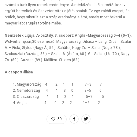
számítottunk ilyen remek eredményre. A mérkőzés első percétől kezdve
együtt harcoltak és összetartottak a játékosaink. Ez egy valódi csapat, és
örülök, hogy sikerült ezt a szép eredményt elérni, amely most bekerül a
magyar labdarúgás történelmébe.
Nemzetek Ligája, A-osztály, 3. csoport: Anglia–Magyarország 0–4 (0–1).
Wolverhampton,30 ezer néző. Magyarország: Dibusz – Lang, Orbán, Szalai
A. – Fiola, Styles (Nagy Á., 56.), Schäfer, Nagy Zs. – Sallai (Nego, 78.),
Szoboszlai (Gazdag, 56.) – Szalai Á. (Ádám, 68.). Gl.: Sallai (16., 70.), Nagy
Zs. (80.), Gazdag (89.). Kiállítva: Stones (82.).
A csoport állása
Magyarország 4 2 1 1 7–3 7
Németország 4 1 3 0 8–5 6
Olaszország 4 1 2 1 5–7 5
Anglia 4 0 2 2 1–6 2
59