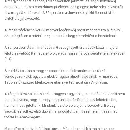
A magyar csapat szépen, felszabadultan játszott, az angol közönség
őrjöngött, a három oroszlános játékosok pedig egyre nehezebben viselték
el a megaláztatásokat. A 82. percben a durván könyöklő Stonest ki is
állította a játékvezető.
A létszámfölénybe kerülő magyar legénység most már cifrázta a játékot.
Sőt, a hajrában a mieink meg is adták a kegyelemdöfést a hazaiaknak.
A 89. percben Ádám indításával Gazdag lépett ki a védők közül, majd a
kifutó és vetődő Ramsdale fölött elegánsan a hálóba perdítette a játékszert
(0-4).
A mérkőzés után a magyar csapat és az örömmámorban úszó
vendégszurkolók együtt örültek a régóta áhított diadalnak. A mieink az
1953-as Évszázad Mérkőzése után nyertek most újra Angliában.
A két gólt lövő Sallai Roland: – Nagyon nagy dolog amit elértünk. Senki nem
gondolta volna, hogy itt négyet rúgunk. Külön öröm, hogy lehetett látni,
honnan hova jutottunk. Mindenki az utolsó erejét is bevetette. Boldog
vagyok, ez volt ez első duplám a válogatottban, de remélem, lesz még
többre is lehetőségem.
Marco Rossi szövetségi kapitány: – Még a legszebb álmainkban sem