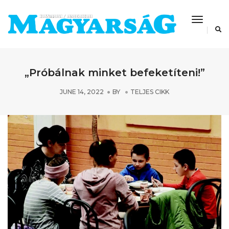
Toggle
Navigat
„Próbálnak minket befeketíteni!”
JUNE 14, 2022
BY
TELJES CIKK