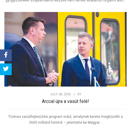
gyógyszereket szeptembertől kezdve nem terheli általános forgalmi adó...
Share
Tweet
JULY 28, 2026
|
BY
Arccal újra a vasút felé!
Tízéves vasútfejlesztési program indul, amelynek kerete megközelíti a
3500 milliárd forintot – jelentette be Magyar...