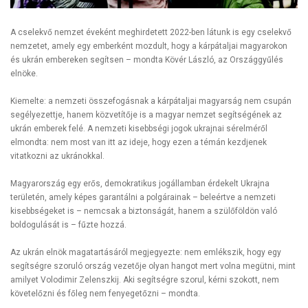
A cselekvő nemzet éveként meghirdetett 2022-ben látunk is egy cselekvő
nemzetet, amely egy emberként mozdult, hogy a kárpátaljai magyarokon
és ukrán embereken segítsen – mondta Kövér László, az Országgyűlés
elnöke.
Kiemelte: a nemzeti összefogásnak a kárpátaljai magyarság nem csupán
segélyezettje, hanem közvetítője is a magyar nemzet segítségének az
ukrán emberek felé. A nemzeti kisebbségi jogok ukrajnai sérelméről
elmondta: nem most van itt az ideje, hogy ezen a témán kezdjenek
vitatkozni az ukránokkal.
Magyarország egy erős, demokratikus jogállamban érdekelt Ukrajna
területén, amely képes garantálni a polgárainak – beleértve a nemzeti
kisebbségeket is – nemcsak a biztonságát, hanem a szülőföldön való
boldogulását is – fűzte hozzá.
Az ukrán elnök magatartásáról megjegyezte: nem emlékszik, hogy egy
segítségre szoruló ország vezetője olyan hangot mert volna megütni, mint
amilyet Volodimir Zelenszkij. Aki segítségre szorul, kérni szokott, nem
követelőzni és főleg nem fenyegetőzni – mondta.