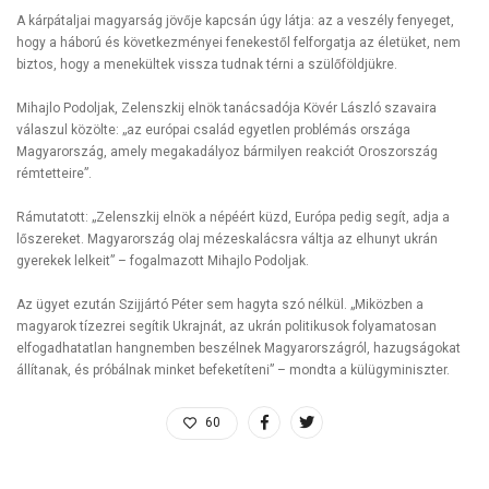
A kárpátaljai magyarság jövője kapcsán úgy látja: az a veszély fenyeget,
hogy a háború és következményei fenekestől felforgatja az életüket, nem
biztos, hogy a menekültek vissza tudnak térni a szülőföldjükre.
Mihajlo Podoljak, Zelenszkij elnök tanácsadója Kövér László szavaira
válaszul közölte: „az európai család egyetlen problémás országa
Magyarország, amely megakadályoz bármilyen reakciót Oroszország
rémtetteire”.
Rámutatott: „Zelenszkij elnök a népéért küzd, Európa pedig segít, adja a
lőszereket. Magyarország olaj mézeskalácsra váltja az elhunyt ukrán
gyerekek lelkeit” – fogalmazott Mihajlo Podoljak.
Az ügyet ezután Szijjártó Péter sem hagyta szó nélkül. „Miközben a
magyarok tízezrei segítik Ukrajnát, az ukrán politikusok folyamatosan
elfogadhatatlan hangnemben beszélnek Magyarországról, hazugságokat
állítanak, és próbálnak minket befeketíteni” – mondta a külügyminiszter.
60