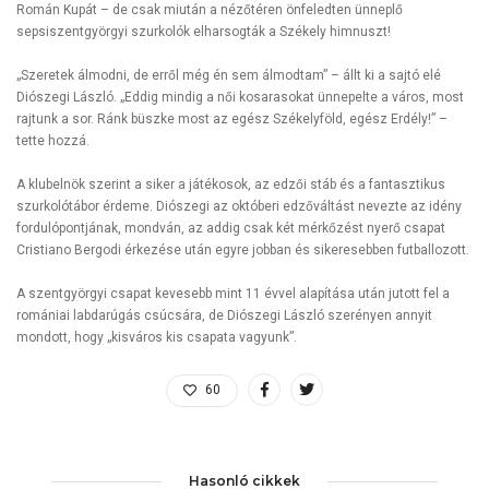
Román Kupát – de csak miután a nézőtéren önfeledten ünneplő
sepsiszentgyörgyi szurkolók elharsogták a Székely himnuszt!
„Szeretek álmodni, de erről még én sem álmodtam” – állt ki a sajtó elé
Diószegi László. „Eddig mindig a női kosarasokat ünnepelte a város, most
rajtunk a sor. Ránk büszke most az egész Székelyföld, egész Erdély!” –
tette hozzá.
A klubelnök szerint a siker a játékosok, az edzői stáb és a fantasztikus
szurkolótábor érdeme. Diószegi az októberi edzőváltást nevezte az idény
fordulópontjának, mondván, az addig csak két mérkőzést nyerő csapat
Cristiano Bergodi érkezése után egyre jobban és sikeresebben futballozott.
A szentgyörgyi csapat kevesebb mint 11 évvel alapítása után jutott fel a
romániai labdarúgás csúcsára, de Diószegi László szerényen annyit
mondott, hogy „kisváros kis csapata vagyunk”.
60
Hasonló cikkek