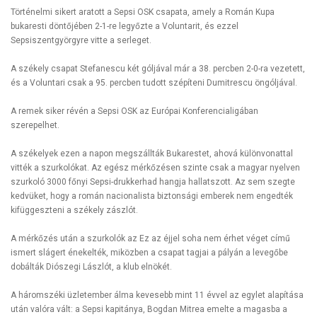
Történelmi sikert aratott a Sepsi OSK csapata, amely a Román Kupa
bukaresti döntőjében 2-1-re legyőzte a Voluntarit, és ezzel
Sepsiszentgyörgyre vitte a serleget.
A székely csapat Stefanescu két góljával már a 38. percben 2-0-ra vezetett,
és a Voluntari csak a 95. percben tudott szépíteni Dumitrescu öngóljával.
A remek siker révén a Sepsi OSK az Európai Konferencialigában
szerepelhet.
A székelyek ezen a napon megszállták Bukarestet, ahová különvonattal
vitték a szurkolókat. Az egész mérkőzésen szinte csak a magyar nyelven
szurkoló 3000 főnyi Sepsi-drukkerhad hangja hallatszott. Az sem szegte
kedvüket, hogy a román nacionalista biztonsági emberek nem engedték
kifüggeszteni a székely zászlót.
A mérkőzés után a szurkolók az Ez az éjjel soha nem érhet véget című
ismert slágert énekelték, miközben a csapat tagjai a pályán a levegőbe
dobálták Diószegi Lászlót, a klub elnökét.
A háromszéki üzletember álma kevesebb mint 11 évvel az egylet alapítása
után valóra vált: a Sepsi kapitánya, Bogdan Mitrea emelte a magasba a