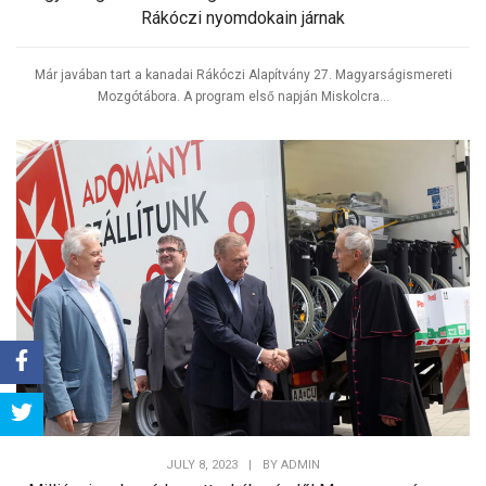
Rákóczi nyomdokain járnak
Már javában tart a kanadai Rákóczi Alapítvány 27. Magyarságismereti
Mozgótábora. A program első napján Miskolcra...
Share
Tweet
JULY 8, 2023
|
BY
ADMIN