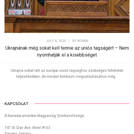
JULY 8, 2023
|
BY
ADMIN
Ukrajnának még sokat kell tennie az uniós tagságért – Nem
nyomhatják el a kisebbséget
Ukrajna sokat tett az európai uniós tagsághoz szükséges feltételek
teljesítésében, de minden kritérium megvalósításához még...
KAPCSOLAT
A Kanadai-amerikai Magyarság Szerkesztősége
747 St.Clair Ave. West #103
Toronto, Ontario