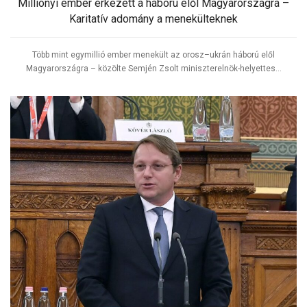
Milliónyi ember érkezett a háború elől Magyarországra –
Karitatív adomány a menekülteknek
Több mint egymillió ember menekült az orosz–ukrán háború elől
Magyarországra – közölte Semjén Zsolt miniszterelnök-helyettes...