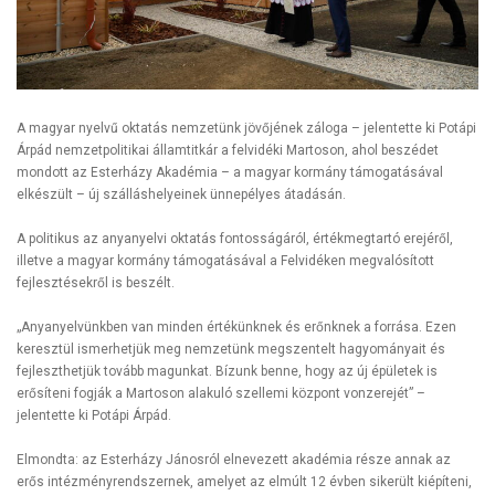
A magyar nyelvű oktatás nemzetünk jövőjének záloga – jelentette ki Potápi
Árpád nemzetpolitikai államtitkár a felvidéki Martoson, ahol beszédet
mondott az Esterházy Akadémia – a magyar kormány támogatásával
elkészült – új szálláshelyeinek ünnepélyes átadásán.
A politikus az anyanyelvi oktatás fontosságáról, értékmegtartó erejéről,
illetve a magyar kormány támogatásával a Felvidéken megvalósított
fejlesztésekről is beszélt.
„Anyanyelvünkben van minden értékünknek és erőnknek a forrása. Ezen
keresztül ismerhetjük meg nemzetünk megszentelt hagyományait és
fejleszthetjük tovább magunkat. Bízunk benne, hogy az új épületek is
erősíteni fogják a Martoson alakuló szellemi központ vonzerejét” –
jelentette ki Potápi Árpád.
Elmondta: az Esterházy Jánosról elnevezett akadémia része annak az
erős intézményrendszernek, amelyet az elmúlt 12 évben sikerült kiépíteni,