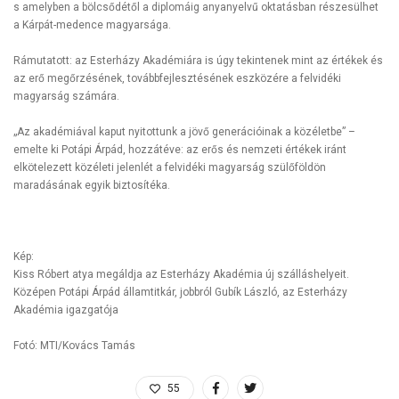
s amelyben a bölcsődétől a diplomáig anyanyelvű oktatásban részesülhet
a Kárpát-medence magyarsága.
Rámutatott: az Esterházy Akadémiára is úgy tekintenek mint az értékek és
az erő megőrzésének, továbbfejlesztésének eszközére a felvidéki
magyarság számára.
„Az akadémiával kaput nyitottunk a jövő generációinak a közéletbe” –
emelte ki Potápi Árpád, hozzátéve: az erős és nemzeti értékek iránt
elkötelezett közéleti jelenlét a felvidéki magyarság szülőföldön
maradásának egyik biztosítéka.
Kép:
Kiss Róbert atya megáldja az Esterházy Akadémia új szálláshelyeit.
Középen Potápi Árpád államtitkár, jobbról Gubík László, az Esterházy
Akadémia igazgatója
Fotó: MTI/Kovács Tamás
55