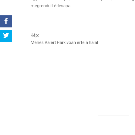
megrendült édesapa.
Share
Kép:
Méhes Valért Harkivban érte a halál
Tweet