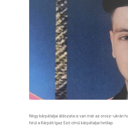
Négy kárpátaljai áldozata is van már az orosz–ukrán 
hírül a Kárpáti Igaz Szó című kárpátaljai hetilap.