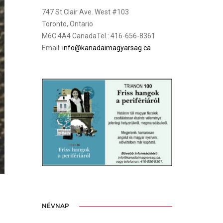
747 St.Clair Ave. West #103
Toronto, Ontario
M6C 4A4 CanadaTel.: 416-656-8361
Email:
info@kanadaimagyarsag.ca
NÉVNAP