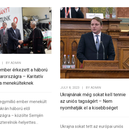
|
BY
ADMIN
 ember érkezett a háború
arországra – Karitatív
a menekülteknek
JULY 8, 2023
|
BY
ADMIN
Ukrajnának még sokat kell tennie
az uniós tagságért – Nem
egymillió ember menekült
nyomhatják el a kisebbséget
krán háború elől
zágra – közölte Semjén
zterelnök-helyettes...
Ukrajna sokat tett az európai uniós