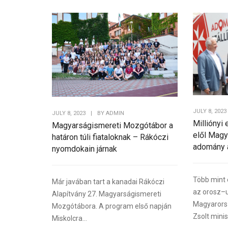
JULY 8, 2023
JULY 8, 2023
|
BY
ADMIN
Milliónyi
Magyarságismereti Mozgótábor a
elől Magy
határon túli fiataloknak – Rákóczi
adomány 
nyomdokain járnak
Több mint 
Már javában tart a kanadai Rákóczi
az orosz–u
Alapítvány 27. Magyarságismereti
Magyarors
Mozgótábora. A program első napján
Zsolt minis
Miskolcra...