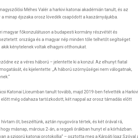
agyszőlősi Méhes Valér a harkivi katonai akadémián tanult, és az
r a minap éjszaka orosz lövedék csapódott a kaszárnyájukba.
ri magyar főkonzulátuson a budapesti kormány részvétét és
ékeztetett: országa és a magyar nép minden tőle telhetőt segítséget
akik kénytelenek voltak elhagyni otthonukat.
dne ez a véres háború – jelentette ki a konzul. Az elhunyt fiatal
gatását, és kijelentette: „A háború szörnyűségei nem válogatnak,
nek.”
si Katonai Líceumban tanult tovább, majd 2019-ben felvették a Harkiv
WordPress Carousel F
előtt még odahaza tartózkodott, két nappal az orosz támadás előtt
hívtam őt, beszéltünk, aztán nyugovóra tértek, és két órával rá,
 hogy másnap, március 2-án, a reggeli órákban hunyt el a kórházban.
n a szigorú katonai protokollja” – osztotta meg a Kárpáti Igaz Szóval 