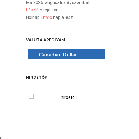
Ma 2026. augusztus 8., szombat,
László
napja van.
Holnap
Emőd
napja lesz.
VALUTA ÁRFOLYAM
Canadian Dollar
HIRDETŐK
i
ree Version
WordPre
a