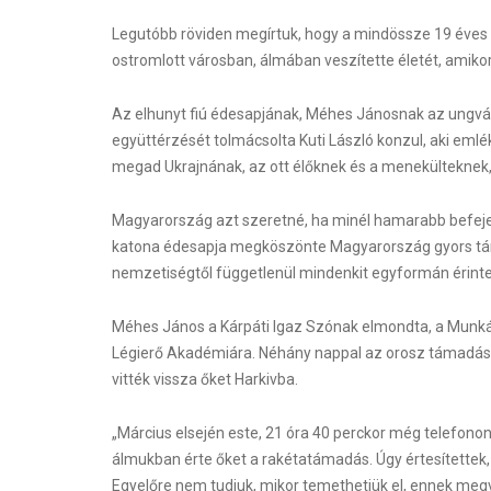
Legutóbb röviden megírtuk, hogy a mindössze 19 éves n
ostromlott városban, álmában veszítette életét, amiko
Az elhunyt fiú édesapjának, Méhes Jánosnak az ungvá
együttérzését tolmácsolta Kuti László konzul, aki eml
megad Ukrajnának, az ott élőknek és a menekülteknek, 
Magyarország azt szeretné, ha minél hamarabb befejező
katona édesapja megköszönte Magyarország gyors támo
nemzetiségtől függetlenül mindenkit egyformán érinte
Méhes János a Kárpáti Igaz Szónak elmondta, a Munkác
Légierő Akadémiára. Néhány nappal az orosz támadás 
vitték vissza őket Harkivba.
„Március elsején este, 21 óra 40 perckor még telefonon 
álmukban érte őket a rakétatámadás. Úgy értesítettek,
Egyelőre nem tudjuk, mikor temethetjük el, ennek megva