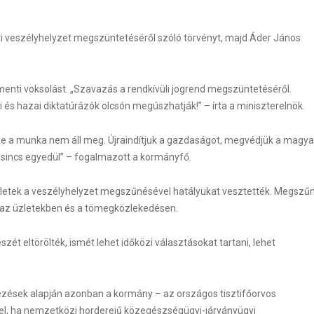
ti veszélyhelyzet megszüntetéséről szóló törvényt, majd Áder János
enti voksolást. „Szavazás a rendkívüli jogrend megszüntetéséről.
és hazai diktatúrázók olcsón megúszhatják!” – írta a miniszterelnök.
de a munka nem áll meg. Újraindítjuk a gazdaságot, megvédjük a magya
 sincs egyedül” – fogalmazott a kormányfő.
letek a veszélyhelyzet megszűnésével hatályukat vesztették. Megszű
WordPress Carousel F
t az üzletekben és a tömegközlekedésen.
zét eltörölték, ismét lehet időközi választásokat tartani, lehet
kezések alapján azonban a kormány – az országos tisztifőorvos
 el, ha nemzetközi horderejű közegészségügyi-járványügyi