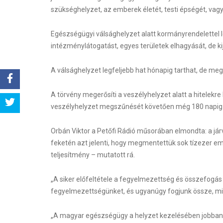
szükséghelyzet, az emberek életét, testi épségét, vag
Egészségügyi válsághelyzet alatt kormányrendelettel 
intézménylátogatást, egyes területek elhagyását, de kij
A válsághelyzet legfeljebb hat hónapig tarthat, de me
A törvény megerősíti a veszélyhelyzet alatt a hitelekr
Share
veszélyhelyzet megszűnését követően még 180 napig
Tweet
Orbán Viktor a Petőfi Rádió műsorában elmondta: a jár
feketén azt jelenti, hogy megmentettük sok tízezer emb
teljesítmény – mutatott rá.
„A siker előfeltétele a fegyelmezettség és összefogás v
fegyelmezettségünket, és ugyanúgy fogjunk össze, mi
„A magyar egészségügy a helyzet kezelésében jobban t