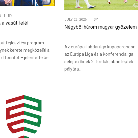
6
|
BY
JULY 28, 2026
|
BY
a a vasút felé!
Négyből három magyar győzelem
sútfejlesztési program
Az európai labdarúgó kupaporondon
lynek kerete megközelíti a
az Európa Liga és a Konferencialiga
rd forintot – jelentette be
selejtezőinek 2. fordulójában léptek
pályára...