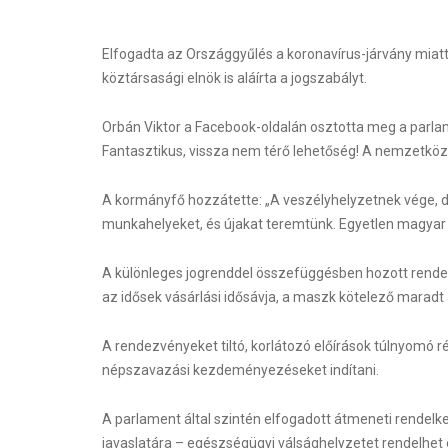
Elfogadta az Országgyűlés a koronavírus-járvány miat
köztársasági elnök is aláírta a jogszabályt.
Orbán Viktor a Facebook-oldalán osztotta meg a parlam
Fantasztikus, vissza nem térő lehetőség! A nemzetközi 
A kormányfő hozzátette: „A veszélyhelyzetnek vége, 
munkahelyeket, és újakat teremtünk. Egyetlen magyar
A különleges jogrenddel összefüggésben hozott rende
az idősek vásárlási idősávja, a maszk kötelező marad
A rendezvényeket tiltó, korlátozó előírások túlnyomó rés
népszavazási kezdeményezéseket indítani.
A parlament által szintén elfogadott átmeneti rendel
javaslatára – egészségügyi válsághelyzetet rendelhet