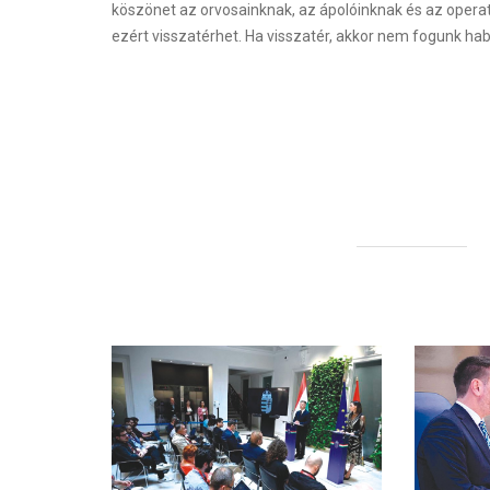
köszönet az orvosainknak, az ápolóinknak és az operatív
ezért visszatérhet. Ha visszatér, akkor nem fogunk h