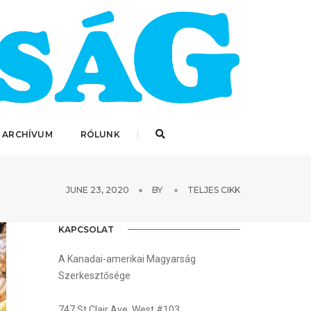
 ARCHÍVUM
RÓLUNK
JUNE 23, 2020
BY
TELJES CIKK
KAPCSOLAT
A Kanadai-amerikai Magyarság
Szerkesztősége
747 St.Clair Ave. West #103