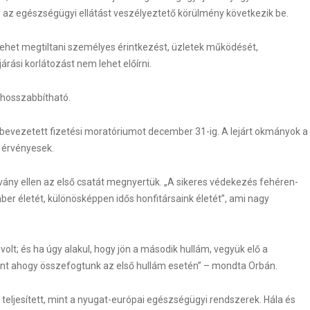
y az egészségügyi ellátást veszélyeztető körülmény következik be.
lehet megtiltani személyes érintkezést, üzletek működését,
árási korlátozást nem lehet előírni.
ghosszabbítható.
e bevezetett fizetési moratóriumot december 31-ig. A lejárt okmányok a
 érvényesek.
vány ellen az első csatát megnyertük. „A sikeres védekezés fehéren-
er életét, különösképpen idős honfitársaink életét”, ami nagy
olt; és ha úgy alakul, hogy jön a második hullám, vegyük elő a
nt ahogy összefogtunk az első hullám esetén” – mondta Orbán.
eljesített, mint a nyugat-európai egészségügyi rendszerek. Hála és