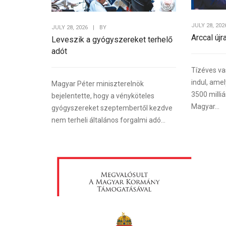
JULY 28, 202
JULY 28, 2026
|
BY
Arccal újr
Leveszik a gyógyszereket terhelő
adót
Tízéves va
indul, ame
Magyar Péter miniszterelnök
3500 milliá
bejelentette, hogy a vényköteles
Magyar...
gyógyszereket szeptembertől kezdve
nem terheli általános forgalmi adó...