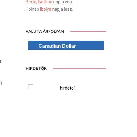
Berta, Bettina
napja van.
Holnap
Ibolya
napja lesz.
VALUTA ÁRFOLYAM
Canadian Dollar
r
HIRDETŐK
nt
ree Version
WordPre