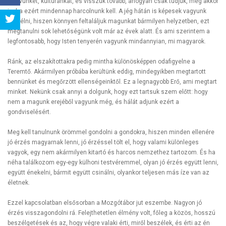
nyelvünket, kultúránkat, és visszük tovább, ahogyan csak tudjuk, még akkor
is, ha ezért mindennap harcolnunk kell. A jég hátán is képesek vagyunk
Share
megélni, hiszen könnyen feltaláljuk magunkat bármilyen helyzetben, ezt
megtanulni sok lehetőségünk volt már az évek alatt. És ami szerintem a
Tweet
legfontosabb, hogy Isten tenyerén vagyunk mindannyian, mi magyarok.
Ránk, az elszakítottakra pedig mintha különösképpen odafigyelne a
Teremtő. Akármilyen próbába kerültünk eddig, mindegyikben megtartott
bennünket és megőrzött ellenségeinktől. Ez a legnagyobb Erő, ami megtart
minket. Nekünk csak annyi a dolgunk, hogy ezt tartsuk szem előtt: hogy
nem a magunk erejéből vagyunk még, és hálát adjunk ezért a
gondviselésért.
Meg kell tanulnunk örömmel gondolni a gondokra, hiszen minden ellenére
jó érzés magyarnak lenni, jó érzéssel tölt el, hogy valami különleges
vagyok, egy nem akármilyen kitartó és harcos nemzethez tartozom. És ha
néha találkozom egy-egy külhoni testvéremmel, olyan jó érzés együtt lenni,
együtt énekelni, bármit együtt csinálni, olyankor teljesen más íze van az
életnek.
Ezzel kapcsolatban elsősorban a Mozgótábor jut eszembe. Nagyon jó
érzés visszagondolni rá. Felejthetetlen élmény volt, főleg a közös, hosszú
beszélgetések és az, hogy végre valaki érti, miről beszélek, és érti az én