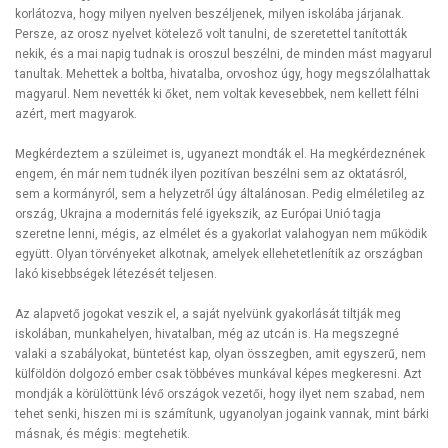
korlátozva, hogy milyen nyelven beszéljenek, milyen iskolába járjanak.
Persze, az orosz nyelvet kötelező volt tanulni, de szeretettel tanították
nekik, és a mai napig tudnak is oroszul beszélni, de minden mást magyarul
tanultak. Mehettek a boltba, hivatalba, orvoshoz úgy, hogy megszólalhattak
magyarul. Nem nevették ki őket, nem voltak kevesebbek, nem kellett félni
azért, mert magyarok.
Megkérdeztem a szüleimet is, ugyanezt mondták el. Ha megkérdeznének
engem, én már nem tudnék ilyen pozitívan beszélni sem az oktatásról,
sem a kormányról, sem a helyzetről úgy általánosan. Pedig elméletileg az
ország, Ukrajna a modernitás felé igyekszik, az Európai Unió tagja
szeretne lenni, mégis, az elmélet és a gyakorlat valahogyan nem működik
együtt. Olyan törvényeket alkotnak, amelyek ellehetetlenítik az országban
lakó kisebbségek létezését teljesen.
Az alapvető jogokat veszik el, a saját nyelvünk gyakorlását tiltják meg
iskolában, munkahelyen, hivatalban, még az utcán is. Ha megszegné
valaki a szabályokat, büntetést kap, olyan összegben, amit egyszerű, nem
külföldön dolgozó ember csak többéves munkával képes megkeresni. Azt
mondják a körülöttünk lévő országok vezetői, hogy ilyet nem szabad, nem
tehet senki, hiszen mi is számítunk, ugyanolyan jogaink vannak, mint bárki
másnak, és mégis: megtehetik.