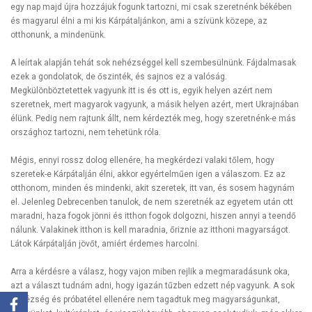
egy nap majd újra hozzájuk fogunk tartozni, mi csak szeretnénk békében
és magyarul élni a mi kis Kárpátaljánkon, ami a szívünk közepe, az
otthonunk, a mindenünk.
A leírtak alapján tehát sok nehézséggel kell szembesülnünk. Fájdalmasak
ezek a gondolatok, de őszinték, és sajnos ez a valóság.
Megkülönböztetettek vagyunk itt is és ott is, egyik helyen azért nem
szeretnek, mert magyarok vagyunk, a másik helyen azért, mert Ukrajnában
élünk. Pedig nem rajtunk állt, nem kérdezték meg, hogy szeretnénk-e más
országhoz tartozni, nem tehetünk róla.
Mégis, ennyi rossz dolog ellenére, ha megkérdezi valaki tőlem, hogy
szeretek-e Kárpátalján élni, akkor egyértelműen igen a válaszom. Ez az
otthonom, minden és mindenki, akit szeretek, itt van, és sosem hagynám
el. Jelenleg Debrecenben tanulok, de nem szeretnék az egyetem után ott
maradni, haza fogok jönni és itthon fogok dolgozni, hiszen annyi a teendő
nálunk. Valakinek itthon is kell maradnia, őriznie az itthoni magyarságot.
Látok Kárpátalján jövőt, amiért érdemes harcolni.
Arra a kérdésre a válasz, hogy vajon miben rejlik a megmaradásunk oka,
azt a választ tudnám adni, hogy igazán tűzben edzett nép vagyunk. A sok
nehézség és próbatétel ellenére nem tagadtuk meg magyarságunkat,