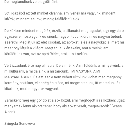
De megtanultunk vele együtt élni.
Sőt, igazából ez tett minket olyanná, amilyenek ma vagyunk: mindent
kibírók, mindent eltűrők, mindig felállók, túlélők.
De közben mindent megélők, érzők, a pillanatot megragadók, egy-egy dalon
egyszerre mosolygunk és sírunk, nagyon tudunk örülni és nagyon tudunk
szeretni. Meglátjuk az élet csodáit, az aprókat is és a nagyokat is, mert mi
máshogy látjuk a világot. Megtanultuk értékelni, ami a miénk, ami
körülöttünk van, azt az apró földet, ami jutott nekünk.
Vért izzadunk érte napról napra. De a miénk. A mi földünk, a mi nyelvünk, a
mi kultúránk, a mi dalaink, a mi táncunk… MI VAGYUNK. A MI
MAGYARSÁGUNK. És ezt senki nem veheti el tőlünk! Jöhet még megannyi
kormány, politikus, ellenség és próba, mi megmaradunk, itt maradunk és
kitartunk, mert magyarok vagyunk!
Zárásként még egy gondolat a sok közül, ami megfogott írás közben: „Igazi
magyarnak lenni akkora teher, hogy aki sokat viseli, megerősödik.” (Wass
Albert)
Svingola Genovéva