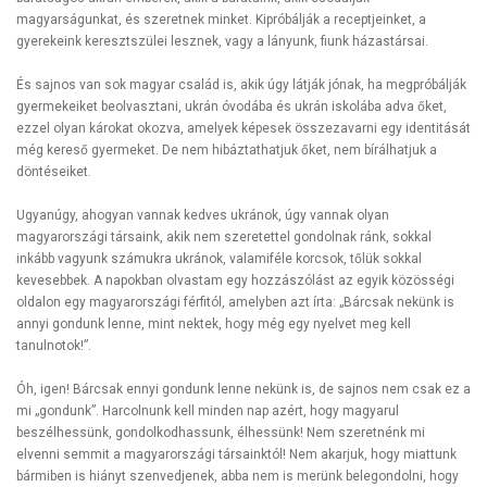
magyarságunkat, és szeretnek minket. Kipróbálják a receptjeinket, a
gyerekeink keresztszülei lesznek, vagy a lányunk, fiunk házastársai.
És sajnos van sok magyar család is, akik úgy látják jónak, ha megpróbálják
gyermekeiket beolvasztani, ukrán óvodába és ukrán iskolába adva őket,
ezzel olyan károkat okozva, amelyek képesek összezavarni egy identitását
még kereső gyermeket. De nem hibáztathatjuk őket, nem bírálhatjuk a
döntéseiket.
Ugyanúgy, ahogyan vannak kedves ukránok, úgy vannak olyan
magyarországi társaink, akik nem szeretettel gondolnak ránk, sokkal
inkább vagyunk számukra ukránok, valamiféle korcsok, tőlük sokkal
kevesebbek. A napokban olvastam egy hozzászólást az egyik közösségi
oldalon egy magyarországi férfitól, amelyben azt írta: „Bárcsak nekünk is
annyi gondunk lenne, mint nektek, hogy még egy nyelvet meg kell
tanulnotok!”.
Óh, igen! Bárcsak ennyi gondunk lenne nekünk is, de sajnos nem csak ez a
mi „gondunk”. Harcolnunk kell minden nap azért, hogy magyarul
beszélhessünk, gondolkodhassunk, élhessünk! Nem szeretnénk mi
elvenni semmit a magyarországi társainktól! Nem akarjuk, hogy miattunk
bármiben is hiányt szenvedjenek, abba nem is merünk belegondolni, hogy