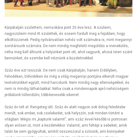
Kárpátalján születtem, nemsokára pont 20 éve lesz. A szüleim,
nagyszüleim mind itt születtek, és sosem fordult meg a fejükben, hogy
elköltözzenek. Pedig nyilvánvalóan nehéz volt számukra is, mint megannyi
sorstársunk számára. De nem mindig megfelelő megoldás a menekülés,
néha meg kell állnunk a helyünket pont ott, ahol vagyunk, ahová Isten szánt
bennünket, és szembe kell néznünk a küzdelmekkel.
Száz éve ezt tesszük. De nem csak Kárpátalján, hanem Erdélyben,
Felvidéken, Délvidéken és még a világ megannyi pontjára elkerült magyar
testvérünkkel együtt, mind harcolunk. Nem mindig nagy ellenségekkel, és
nem is mindig láthatóakkal. Néha csak a mindennapok apró nehézségein
próbálunk túllendülni, több-kevesebb sikerrel.
Száz év telt el. Rengeteg idő. Száz év alatt nagyon sok dolog feledésbe
merült, sok ember, sok cselekedet, sok helyszín, sok minden történt a
világban. Mégis mi „kaptunk valamit”, ami száz évvel később is pontosan
olyan erősen üt, mint a kezdetekkor. Valamit, ami feltépi a sebeket, amik
talán be sem gyógyultak, amitől összeszorul a szívünk, ami könnyeket