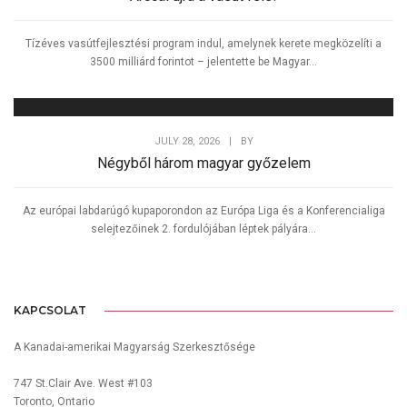
Tízéves vasútfejlesztési program indul, amelynek kerete megközelíti a
3500 milliárd forintot – jelentette be Magyar...
JULY 28, 2026
|
BY
Négyből három magyar győzelem
Az európai labdarúgó kupaporondon az Európa Liga és a Konferencialiga
selejtezőinek 2. fordulójában léptek pályára...
KAPCSOLAT
A Kanadai-amerikai Magyarság Szerkesztősége
747 St.Clair Ave. West #103
Toronto, Ontario