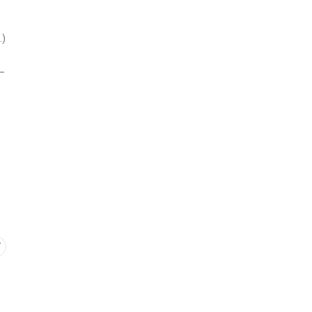
.)
 –