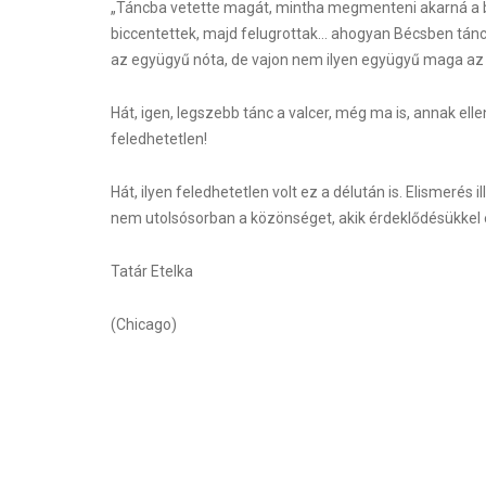
„Táncba vetette magát, mintha megmenteni akarná a bec
biccentettek, majd felugrottak… ahogyan Bécsben tánco
az együgyű nóta, de vajon nem ilyen együgyű maga az eg
Hát, igen, legszebb tánc a valcer, még ma is, annak elle
feledhetetlen!
Hát, ilyen feledhetetlen volt ez a délután is. Elismerés
nem utolsósorban a közönséget, akik érdeklődésükkel
Tatár Etelka
(Chicago)