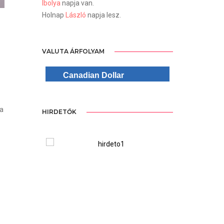
Ibolya
napja van.
Holnap
László
napja lesz.
VALUTA ÁRFOLYAM
Canadian Dollar
 a
HIRDETŐK
ree Version
WordPre