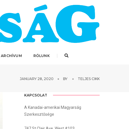
 ARCHÍVUM
RÓLUNK
JANUARY 28, 2020
BY
TELJES CIKK
KAPCSOLAT
A Kanadai-amerikai Magyarság
Szerkesztősége
747 St.Clair Ave. West #103