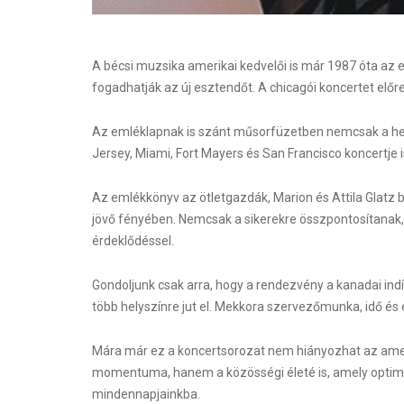
A bécsi muzsika amerikai kedvelői is már 1987 óta az
fogadhatják az új esztendőt. A chicagói koncertet előr
Az emléklapnak is szánt műsorfüzetben nemcsak a hel
Jersey, Miami, Fort Mayers és San Francisco koncertje i
Az emlékkönyv az ötletgazdák, Marion és Attila Glatz
jövő fényében. Nemcsak a sikerekre összpontosítanak, 
érdeklődéssel.
Gondoljunk csak arra, hogy a rendezvény a kanadai indí
több helyszínre jut el. Mekkora szervezőmunka, idő és 
Mára már ez a koncertsorozat nem hiányozhat az ameri
momentuma, hanem a közösségi életé is, amely optimi
mindennapjainkba.