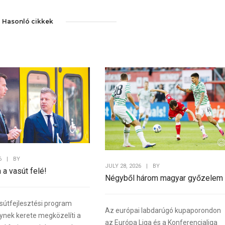
Hasonló cikkek
6
|
BY
JULY 28, 2026
|
BY
a a vasút felé!
Négyből három magyar győzelem
sútfejlesztési program
Az európai labdarúgó kupaporondon
lynek kerete megközelíti a
az Európa Liga és a Konferencialiga