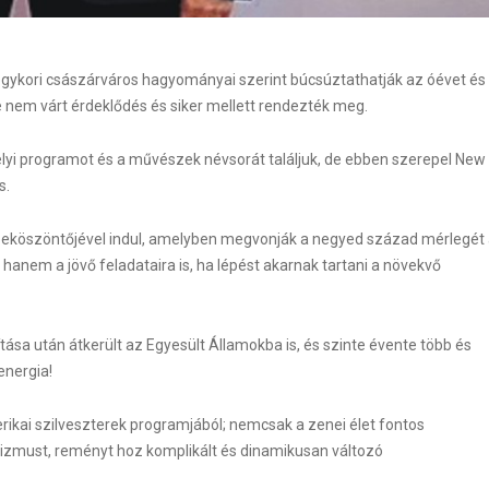
 egykori császárváros hagyományai szerint búcsúztathatják az óévet és
e nem várt érdeklődés és siker mellett rendezték meg.
yi programot és a művészek névsorát találjuk, de ebben szerepel New
s.
 beköszöntőjével indul, amelyben megvonják a negyed század mérlegét
hanem a jövő feladataira is, ha lépést akarnak tartani a növekvő
WordPress Carousel F
tása után átkerült az Egyesült Államokba is, és szinte évente több és
energia!
kai szilveszterek programjából; nemcsak a zenei élet fontos
zmust, reményt hoz komplikált és dinamikusan változó