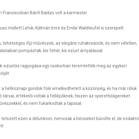
Franciscóban Bánfi Balázs volt a karmester.
uss mellett Lehár, Kálmán Imre és Emile Waldteufel is szerepelt.
s, tehetséges ifjú művészek, az elegáns ruhakreációk, és nem véletlen,
ataiban pompáztak, kis fehér, kis ezüst árnyalással.
kék-ezüstös ragyogása egy csokorban teremtették meg az egykori
ióját.
r a hétköznapi gondok fölé emelkedhetett a közönség, és ha már róluk
 társai, értékelői voltak a fellépőknek, hiszen az operettslágereket
űvészekkel, és nem fukarkodtak a tapssal.
 tetszett ezen a délutánon, nemcsak a bécsieket bűvölte el, de irodalmi
t!