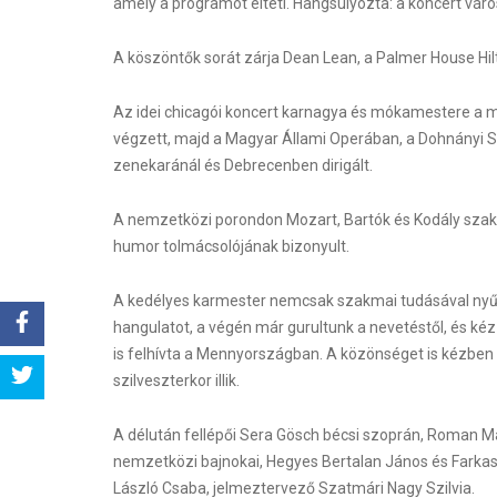
amely a programot élteti. Hangsúlyozta: a koncert váro
A köszöntők sorát zárja Dean Lean, a Palmer House Hi
Az idei chicagói koncert karnagya és mókamestere a m
végzett, majd a Magyar Állami Operában, a Dohnányi 
zenekaránál és Debrecenben dirigált.
A nemzetközi porondon Mozart, Bartók és Kodály szaka
humor tolmácsolójának bizonyult.
A kedélyes karmester nemcsak szakmai tudásával nyűg
hangulatot, a végén már gurultunk a nevetéstől, és kézz
is felhívta a Mennyországban. A közönséget is kézben 
Share
szilveszterkor illik.
Tweet
A délután fellépői Sera Gösch bécsi szoprán, Roman Mart
nemzetközi bajnokai, Hegyes Bertalan János és Farkas
László Csaba, jelmeztervező Szatmári Nagy Szilvia.