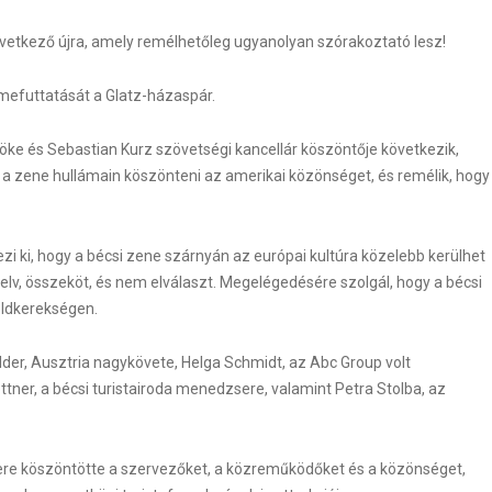
etkező újra, amely remélhetőleg ugyanolyan szórakoztató lesz!
zmefuttatását a Glatz-házaspár.
nöke és Sebastian Kurz szövetségi kancellár köszöntője következik,
a zene hullámain köszönteni az amerikai közönséget, és remélik, hogy
i ki, hogy a bécsi zene szárnyán az európai kultúra közelebb kerülhet
lv, összeköt, és nem elválaszt. Megelégedésére szolgál, hogy a bécsi
öldkerekségen.
der, Ausztria nagykövete, Helga Schmidt, az Abc Group volt
tner, a bécsi turistairoda menedzsere, valamint Petra Stolba, az
tere köszöntötte a szervezőket, a közreműködőket és a közönséget,