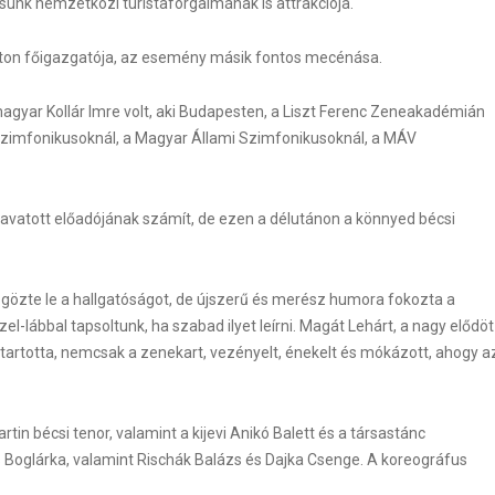
sunk nemzetközi turistaforgalmának is attrakciója.
lton főigazgatója, az esemény másik fontos mecénása.
agyar Kollár Imre volt, aki Budapesten, a Liszt Ferenc Zeneakadémián
Szimfonikusoknál, a Magyar Állami Szimfonikusoknál, a MÁV
vatott előadójának számít, de ezen a délutánon a könnyed bécsi
özte le a hallgatóságot, de újszerű és merész humora fokozta a
el-lábbal tapsoltunk, ha szabad ilyet leírni. Magát Lehárt, a nagy elődöt
tartotta, nemcsak a zenekart, vezényelt, énekelt és mókázott, ahogy a
in bécsi tenor, valamint a kijevi Anikó Balett és a társastánc
 Boglárka, valamint Rischák Balázs és Dajka Csenge. A koreográfus