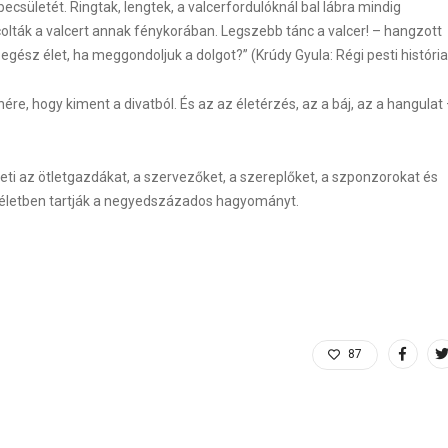
sületét. Ringtak, lengtek, a valcerfordulóknál bal lábra mindig
lták a valcert annak fénykorában. Legszebb tánc a valcer! – hangzott
ész élet, ha meggondoljuk a dolgot?” (Krúdy Gyula: Régi pesti história
nére, hogy kiment a divatból. És az az életérzés, az a báj, az a hangulat
 illeti az ötletgazdákat, a szervezőket, a szereplőket, a szponzorokat és
 életben tartják a negyedszázados hagyományt.
87