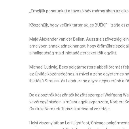
„Emeljük poharunkat a távozó óév mámorában az elköv
Köszönjük, hogy velünk tartanak, és BÚÉK!” – zárja es
Majd Alexander van der Bellen, Ausztria szövetségi el
amelyben annak adnak hangot, hogy örömükre szolgál 
a hallgatóság majd ihletadó perceket tölt együtt.
Michael Ludwig, Bécs polgármestere abbéli örömét fejez
az Újvilág közönségéhez, s mivel a zene egyetemes nye
ihletésű Strauss- és Lehár-zene egyre népszerűbb a f
De az osztrák köszöntők között szerepel Wolfgang Wal
vezéregyénisége, a műsor egyik szponzora, Norbert Ket
Osztrák Nemzeti Turisztikai Hivatal vezetője.
Helyi viszonylatban Lori Lightfoot, Chicago polgármes