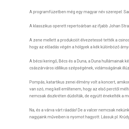
A programfüzetben még egy magyar név szerepel: San 
A klasszikus operett repertoárban az ifjabb Johan Stra
A zene mellett a produkciót élvezetessé tették a csino
hogy az előadás végén a hölgyek a kék különböző árnyal
A bécsi keringő, Bécs és a Duna, a Duna hullámainak 
császárváros idillikus szépségének, vidámságának illúz
Pompás, katartikus zenei élmény volt a koncert, amiko
van szó, meg kell említenem, hogy az első perctől méltó
nemcsak diszkréten dúdolták, de együtt énekelték a m
Na, és a várva várt ráadás! De a valcer nemcsak nekünk
nagyjaink műveiben is nyomot hagyott. Lássuk pl. Krúdy