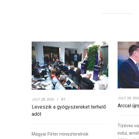
JULY 28, 202
JULY 28, 2026
|
BY
Arccal újr
Leveszik a gyógyszereket terhelő
adót
Tízéves va
indul, ame
Magyar Péter miniszterelnök