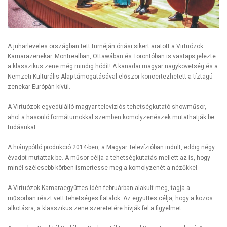
A juharleveles országban tett turnéján óriási sikert aratott a Virtuózok
Kamarazenekar. Montrealban, Ottawában és Torontóban is vastaps jelezte:
a klasszikus zene még mindig hódít! A kanadai magyar nagykövetség és a
Nemzeti Kulturális Alap támogatásával először koncertezhetett a tíztagú
zenekar Európán kívül.
A Virtuózok egyedülálló magyar televíziós tehetségkutató showműsor,
ahol a hasonló formátumokkal szemben komolyzenészek mutathatják be
tudásukat.
A hiánypótló produkció 2014-ben, a Magyar Televízióban indult, eddig négy
évadot mutattak be. A műsor célja a tehetségkutatás mellett az is, hogy
minél szélesebb körben ismertesse meg a komolyzenét a nézőkkel.
A Virtuózok Kamaraegyüttes idén februárban alakult meg, tagja a
műsorban részt vett tehetséges fiatalok. Az együttes célja, hogy a közös
alkotásra, a klasszikus zene szeretetére hívják fel a figyelmet.