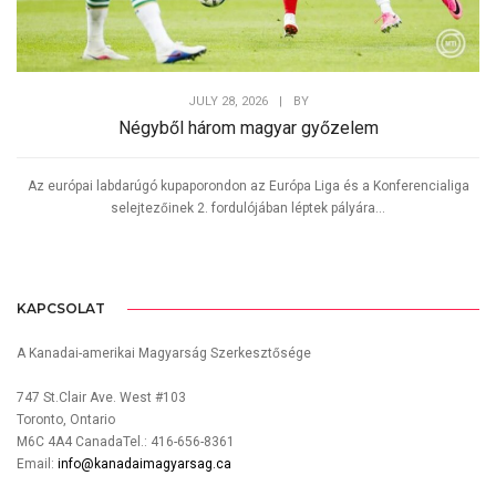
JULY 28, 2026
|
BY
Négyből három magyar győzelem
Az európai labdarúgó kupaporondon az Európa Liga és a Konferencialiga
selejtezőinek 2. fordulójában léptek pályára...
KAPCSOLAT
A Kanadai-amerikai Magyarság Szerkesztősége
747 St.Clair Ave. West #103
Toronto, Ontario
M6C 4A4 CanadaTel.: 416-656-8361
Email:
info@kanadaimagyarsag.ca