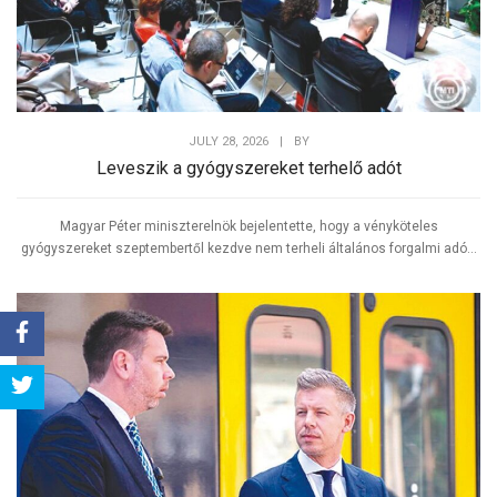
JULY 28, 2026
|
BY
Leveszik a gyógyszereket terhelő adót
Magyar Péter miniszterelnök bejelentette, hogy a vényköteles
gyógyszereket szeptembertől kezdve nem terheli általános forgalmi adó...
Share
Tweet