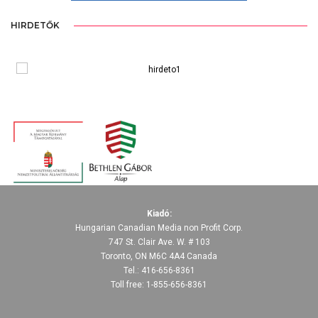
HIRDETŐK
Kiadó:
Hungarian Canadian Media non Profit Corp.
747 St. Clair Ave. W. # 103
Toronto, ON M6C 4A4 Canada
Tel.: 416-656-8361
Toll free: 1-855-656-8361