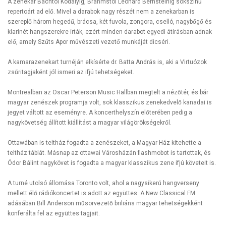
A zenekar Bachtól Kodályig, Brahmstól Leonard Bernsteinig sokszínű
repertoárt ad elő. Mivel a darabok nagy részét nem a zenekarban is
szereplő három hegedű, brácsa, két fuvola, zongora, cselló, nagybőgő és
klarinét hangszerekre írták, ezért minden darabot egyedi átírásban adnak
elő, amely Szűts Apor művészeti vezető munkáját dicséri.
A kamarazenekart turnéján elkísérte dr. Batta András is, aki a Virtuózok
zsűritagjaként jól ismeri az ifjú tehetségeket.
Montrealban az Oscar Peterson Music Hallban megtelt a nézőtér, és bár
magyar zenészek programja volt, sok klasszikus zenekedvelő kanadai is
jegyet váltott az eseményre. A koncerthelyszín előterében pedig a
nagykövetség állított kiállítást a magyar világörökségekről.
Ottawában is teltház fogadta a zenészeket, a Magyar Ház kitehette a
teltház táblát. Másnap az ottawai Városházán flashmobot is tartottak, és
Ódor Bálint nagykövet is fogadta a magyar klasszikus zene ifjú követeit is.
A turné utolsó állomása Toronto volt, ahol a nagysikerű hangverseny
mellett élő rádiókoncertet is adott az együttes. A New Classical FM
adásában Bill Anderson műsorvezető briliáns magyar tehetségekként
konferálta fel az együttes tagjait.