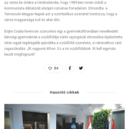
az véste be örökre a történelembe, hogy 1989-ben innen indult a
kommunista diktatúrát elsöprő romániai forradalom. Elmondta: a
Temesvári Magyar Napok azt a szimbolikus üzenetet hordozza, hogy a
város magyarsága tud és akar élni.
Böjte Csaba ferences szerzetes egy a gyermekotthonában nevelkedett
bánsági gyermeknek a szülőföldje iránti rajongását elmesélve kijelentette:
Isten egyik legdrágább ajándéka a szülőföld szeretete, a rokonokhoz való
ragaszkodás. „Itt vagyunk itthon. Ez a mi szülőföldünk. Itt kell egymás
kezét megfognunk”.
84
Hasonló cikkek