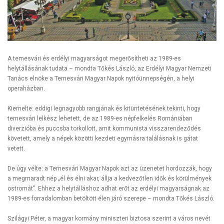
A temesvári és erdélyi magyarságot megerősítheti az 1989-es
helytállásának tudata – mondta Tőkés László, az Erdélyi Magyar Nemzeti
Tanács elnöke a Temesvári Magyar Napok nyitóünnepségén, a helyi
operaházban.
Kiemelte: eddigi legnagyobb rangjának és kitüntetésének tekinti, hogy
temesvári lelkész lehetett, de az 1989-es népfelkelés Romániában
diverzióba és puccsba torkollott, amit kommunista visszarendeződés
követett, amely a népek közötti kezdeti egymásra találásnak is gátat
vetett.
De úgy vélte: a Temesvári Magyar Napok azt az üzenetet hordozzák, hogy
a megmaradt nép „él és élni akar, állja a kedvezőtlen idők és körülmények
ostromát”. Ehhez a helytálláshoz adhat erőt az erdélyi magyarságnak az
1989-es forradalomban betöltött élen járó szerepe – mondta Tőkés László.
Szilágyi Péter, a magyar kormány miniszteri biztosa szerint a város nevét