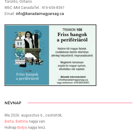
Toronto, Ontario
M6C 4A4 CanadaTel.: 416-656-8361
Email:
info@kanadaimagyarsag.ca
NÉVNAP
Ma 2026. augusztus 6., csütörtök,
Berta, Bettina
napja van.
Holnap
Ibolya
napja lesz.