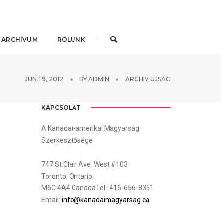
 ARCHÍVUM
RÓLUNK
JUNE 9, 2012
BY
ADMIN
ARCHIV UJSAG
KAPCSOLAT
A Kanadai-amerikai Magyarság
Szerkesztősége
747 St.Clair Ave. West #103
Toronto, Ontario
M6C 4A4 CanadaTel.: 416-656-8361
Email:
info@kanadaimagyarsag.ca