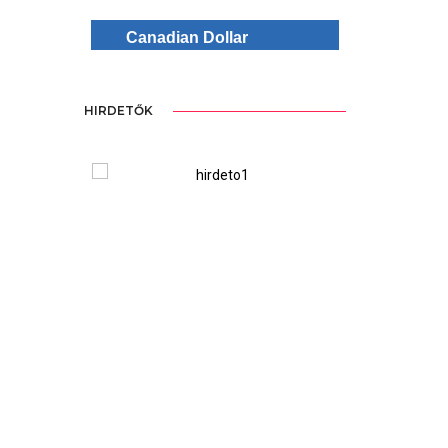
Canadian Dollar
HIRDETŐK
ree Version
WordPre